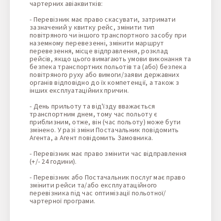
чартерних авіаквитків:
- Перевізник має право скасувати, затримати
зазначений у квитку рейс, змінити тип
повітряного чи іншого транспортного засобу при
наземному перевезенні, змінити маршрут
перевезення, місце відправлення, розклад
рейсів, якщо цього вимагають умови виконання та
безпека транспортних польотів та (або) безпека
повітряного руху або вимоги/заяви державних
органів відповідно до їх компетенції, а також з
інших експлуатаційних причин
.
- День прильоту та від'їзду вважається
транспортним днем, тому час польоту є
приблизним, отже, він (час польоту) може бути
змінено. У разі зміни Постачальник повідомить
Агента, а Агент повідомить Замовника.
- Перевізник має право змінити час відправлення
(+/- 24 години).
- Перевізник або Постачальник послуг має право
змінити рейси та/або експлуатаційного
перевізника під час оптимізації польотної/
чартерної програми.