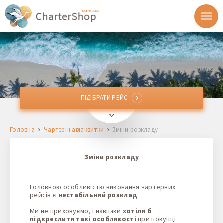
ПІДІБРАТИ РЕЙС
ПІДІБРАТИ РЕЙС
Звідки
Головна
Чартерні авіаквитки
Зміни розкладу
Куди
Зміни розкладу
Відправлення
Головною особливістю виконання чартерних
Повернення
рейсів є
нестабільний розклад
.
Ми не приховуємо, і навпаки
хотіли б
підкреслити такі особливості
при покупці
1 + 0 + 0