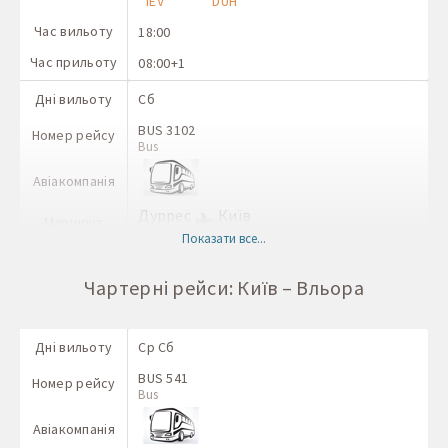
IEV
DUH
Час вильоту
18:00
Час прильоту
08:00+1
Дні вильоту
Сб
BUS 3102
Номер рейсу
Bus
Авіакомпанія
Дуррес
Київ
Маршрут
DUH
IEV
Показати все...
Час вильоту
11:00
Чартерні рейси: Київ – Вльора
Час прильоту
06:00+1
Дні вильоту
Пт
Дні вильоту
Ср Сб
BUS 3101
Номер рейсу
Bus
BUS 541
Номер рейсу
Bus
Авіакомпанія
Авіакомпанія
Київ
Дуррес