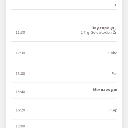
Тіміш
Белг
Подгориця,
Автос
11:30
1 Trg Golootočkih Žrtava,
На ка
Ба
12:30
Soho City (
На ма
Ульц
13:00
Parking 
На ма
Міжнародний ае
15:40
На ка
Дурр
16:20
Plepa Bus 
На ка
18:00
Вльо