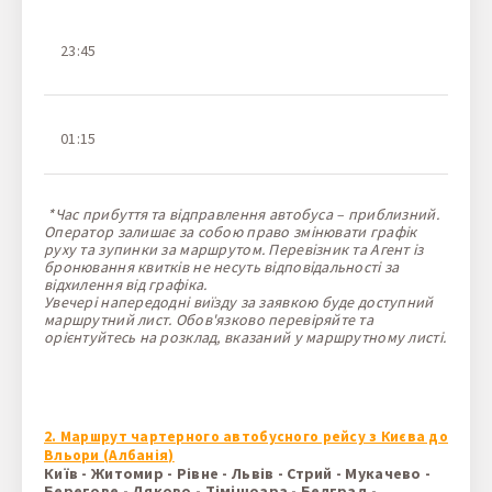
23:45
Д
01:15
В
*Час прибуття та відправлення автобуса – приблизний.
Оператор залишає за собою право змінювати графік
руху та зупинки за маршрутом. Перевізник та Агент із
бронювання квитків не несуть відповідальності за
відхилення від графіка.
Увечері напередодні виїзду за заявкою буде доступний
маршрутний лист. Обов'язково перевіряйте та
орієнтуйтесь на розклад, вказаний у маршрутному листі.
2. Маршрут чартерного автобусного рейсу з Києва до
Вльори (Албанія)
Київ - Житомир - Рівне - Львів - Стрий - Мукачево -
Берегове - Дяково - Тімішоара - Белград -