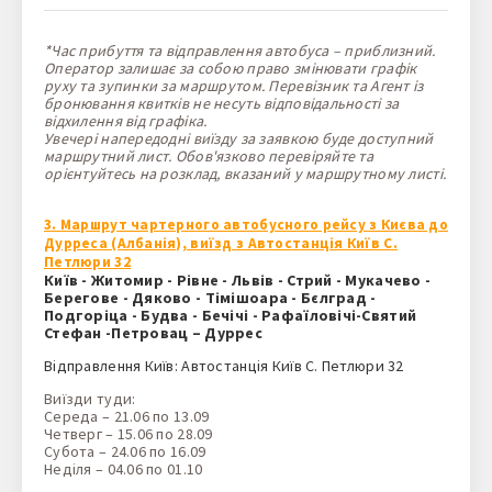
*Час прибуття та відправлення автобуса – приблизний.
Оператор залишає за собою право змінювати графік
руху та зупинки за маршрутом. Перевізник та Агент із
бронювання квитків не несуть відповідальності за
відхилення від графіка.
Увечері напередодні виїзду за заявкою буде доступний
маршрутний лист. Обов'язково перевіряйте та
орієнтуйтесь на розклад, вказаний у маршрутному листі.
3. Маршрут чартерного автобусного рейсу з Києва до
Дурреса (Албанія), виїзд з Автостанція Київ С.
Петлюри 32
Київ - Житомир - Рівне - Львів - Стрий - Мукачево -
Берегове - Дяково - Тімішоара - Бєлград -
Подгоріца - Будва - Бечічі - Рафаїловічі-Святий
Стефан -Петровац – Дуррес
Відправлення Київ: Автостанція Київ С. Петлюри 32
Виїзди туди:
Середа – 21.06 по 13.09
Четверг – 15.06 по 28.09
Субота – 24.06 по 16.09
Неділя – 04.06 по 01.10