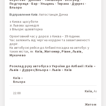
Подгориця - Бар - Ульцинь - Тирана - Дуррес -
Вльора
Відправлення Київ:
Автостанція Дачна
з Києва: щосуботи
зі Львова: щонеділі
з Вльори: щовівторка
Орієнтовний час у дорозі з Києва – 39 години.
Час залежить від черг на кордоні та завантаженості
доріг.
На автобусні рейси до Албанії посадка на автобус у
таких містах, як
Київ, Житомир, Рівне, Львів,
Мукачево
Розклад руху автобуса з України до Албанії: Київ –
Львів – Дуррес/Вльора – Львів – Київ
Київ –
Зупи
Вльора
Київ,
Автоста
22:00
На ка
Житомир,
АЗ