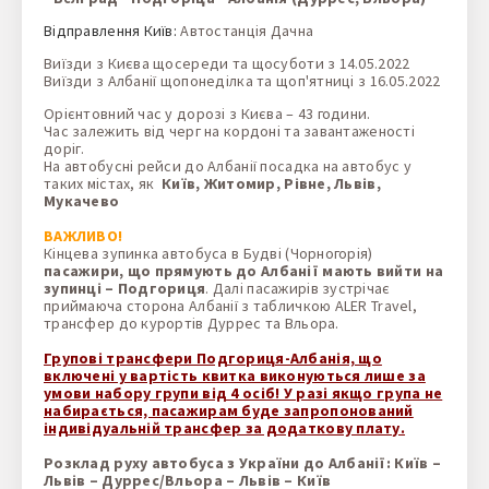
Відправлення Київ:
Автостанція Дачна
Виїзди з Києва щосереди та щосуботи з 14.05.2022
Виїзди з Албанії щопонеділка та щоп'ятниці з 16.05.2022
Орієнтовний час у дорозі з Києва – 43 години.
Час залежить від черг на кордоні та завантаженості
доріг.
На автобусні рейси до Албанії посадка на автобус у
таких містах, як
Київ, Житомир, Рівне, Львів,
Мукачево
ВАЖЛИВО!
Кінцева зупинка автобуса в Будві (Чорногорія)
пасажири, що прямують до Албанії мають вийти на
зупинці – Подгориця
. Далі пасажирів зустрічає
приймаюча сторона Албанії з табличкою ALER Travel,
трансфер до курортів Дуррес та Вльора.
Групові трансфери Подгориця-Албанія, що
включені у вартість квитка виконуються лише за
умови набору групи від 4 осіб! У разі якщо група не
набирається, пасажирам буде запропонований
індивідуальній трансфер за додаткову плату.
Розклад руху автобуса з України до Албанії: Київ –
Львів – Дуррес/Вльора – Львів – Київ