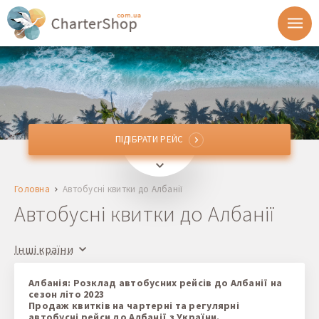
ПІДІБРАТИ РЕЙС
ПІДІБРАТИ РЕЙС
Звідки
Головна
Автобусні квитки до Албанії
Куди
Автобусні квитки до Албанії
Відправлення
Інші країни
Повернення
Албанія: Розклад автобусних рейсів до Албанії на
сезон літо 2023
Продаж квитків на чартерні та регулярні
1 + 0 + 0
автобусні рейси до Албанії з України.