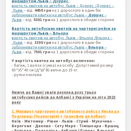
маршрутом Львів – Дуррес
вартість квитків на автобус Львів – Дуррес /Дуррес –
Львів
– від
4450
грн
на 1 дорослого в один бік
забронювати квитки на автобус Львів –
Дуррес
–
Львів
– від
5301 грн
на 1 дорослого в обидві сторони
Вартість автобусних квитків на чартерні рейси за
маршрутом Львів – Вльора
вартість квитків на автобус Львів – Вльора /Вльора –
Львів
– від
3300
грн
на 1 дорослого в один бік
забронювати квитки на автобус Львів –
Вльора
–
Львів
– від
7501 грн
на 1 дорослого в обидві сторони
У вартість квитка на
автобус включено:
- багаж, 1 валіза (сумка) на особу. Допустимий розмір
65*35*40 см (Д*Ш*В) вагою до 25 кг.
- ручна поклажа
Нижче до Вашої уваги розклад руху трьох
автобусних рейсів до Албанії з України на літо 2023
року
1. Маршрут чартерного автобусного рейсу з Києва до
Подгориці (Чорногорія) + трансфер до Албанії
Київ - Житомир - Рівне - Львів - Стрий - Мукачево -
Берегове - Дяково - Сату Маре - Тімішоара - Вршац
- Бєлград - Подгоріца - Албанія (Дуррес, Вльора)