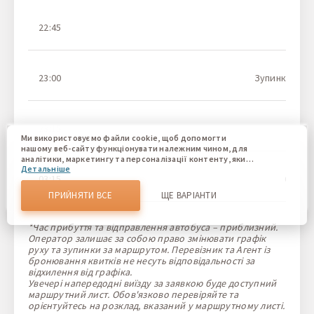
22:45
23:00
Зупинка гром
23:15
Ми використовуємо файли cookie, щоб допомогти
нашому веб-сайту функціонувати належним чином, для
аналітики, маркетингу та персоналізації контенту, який
Детальніше
ви бачите. Файли cookie дозволяють нам відрізняти Вас
03:15
6GP8+3
від інших користувачів нашого веб-сайту. Розуміння того,
як ви використовуєте наш веб-сайт, допомагає нам
ПРИЙНЯТИ ВСЕ
ЩЕ ВАРІАНТИ
надати вам найкращі можливості та внести зміни для
покращення нашого сайту в майбутньому. Підтвердивши,
Ви погоджуєтеся на використання всіх цих файлів cookie.
*Час прибуття та відправлення автобуса – приблизний.
Ви можете оновити свої налаштування, натиснувши
Оператор залишає за собою право змінювати графік
кнопку налаштувань cookie, або в будь-який час,
руху та зупинки за маршрутом. Перевізник та Агент із
перейшовши до нашої політики використання файлів
бронювання квитків не несуть відповідальності за
cookie.
відхилення від графіка.
Увечері напередодні виїзду за заявкою буде доступний
маршрутний лист. Обов'язково перевіряйте та
орієнтуйтесь на розклад, вказаний у маршрутному листі.