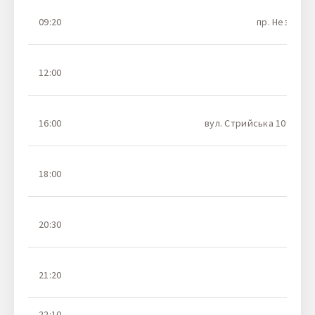
09:20
пр. Незалежн
12:00
16:00
вул. Стрийська 109(кіль
18:00
А
20:30
21:20
22:10