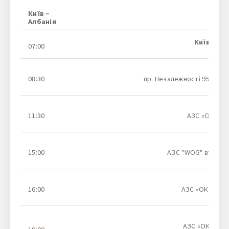
Київ –
Зу
Албанія
Київ,
Авто
07:00
Н
Жи
08:30
пр. Незалежності 95 (АЗС
На
11:30
АЗС «ОККО», 
На
15:00
АЗС "WOG" вул Стр
Н
С
16:00
АЗС «ОККО», в
На
Му
АЗС «ОККО», в