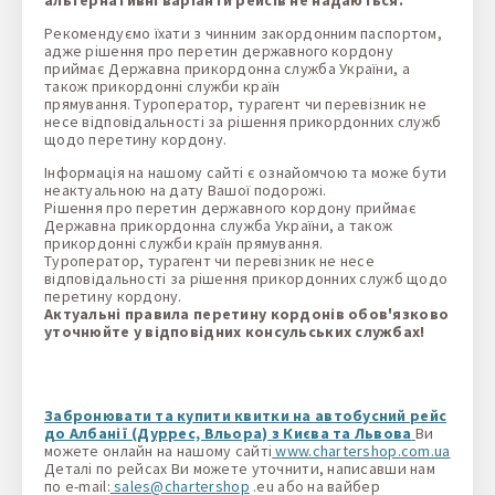
альтернативні варіанти рейсів не надаються.
Рекомендуємо їхати з чинним закордонним паспортом,
адже рішення про перетин державного кордону
приймає Державна прикордонна служба України, а
також прикордонні служби країн
прямування. Туроператор, турагент чи перевізник не
несе відповідальності за рішення прикордонних служб
щодо перетину кордону.
Інформація на нашому сайті є ознайомчою та може бути
неактуальною на дату Вашої подорожі.
Рішення про перетин державного кордону приймає
Державна прикордонна служба України, а також
прикордонні служби країн прямування.
Туроператор, турагент чи перевізник не несе
відповідальності за рішення прикордонних служб щодо
перетину кордону.
Актуальні правила перетину кордонів обов'язково
уточнюйте у відповідних консульських службах!
Забронювати та купити квитки на автобусний рейс
до Албанії (Дуррес, Вльора) з Києва та Львова
Ви
можете онлайн на нашому сайті
www.chartershop.com.ua
Деталі по рейсах Ви можете уточнити, написавши нам
по e-mail:
sales@chartershop
.eu або на вайбер