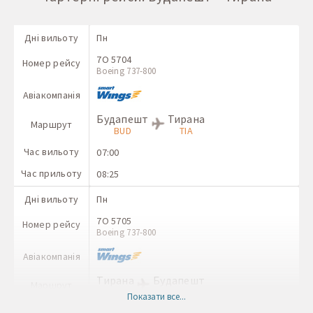
15:30
Дні вильоту
Вт
H3 142
Дні вильоту
Пн
Номер рейсу
Boeing 737
7O 5704
Номер рейсу
Авіакомпанія
Boeing 737-800
Прага
Тирана
Авіакомпанія
Маршрут
PRG
TIA
Будапешт
Тирана
Маршрут
Час вильоту
13:00
BUD
TIA
Час прильоту
15:00
Час вильоту
07:00
Час прильоту
08:25
Дні вильоту
Вт
H3 143
Дні вильоту
Пн
Номер рейсу
Boeing 737
7O 5705
Номер рейсу
Авіакомпанія
Boeing 737-800
Тирана
Прага
Авіакомпанія
Маршрут
TIA
PRG
Тирана
Будапешт
Маршрут
Час вильоту
09:50
TIA
BUD
Показати все...
Час прильоту
11:50
Час вильоту