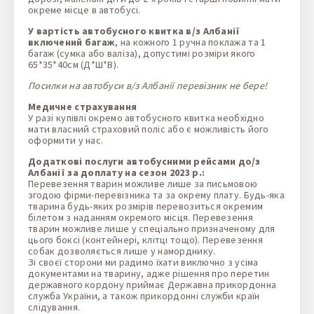
окреме місце в автобусі.
У вартість автобусного квитка в/з Албанії
включений багаж
, на кожного 1 ручна поклажа та 1
багаж (сумка або валіза), допустимі розміри якого
65*35*40см (Д*Ш*В).
Посилки на автобуси в/з Албанії перевізник не бере!
Медичне страхування
У разі купівлі окремо автобусного квитка необхідно
мати власний страховий поліс або є можливість його
оформити у нас.
Додаткові послуги автобусними рейсами до/з
Албанії за доплату на сезон 2023 р.:
Перевезення тварин можливе лише за письмовою
згодою фірми-перевізника та за окрему плату. Будь-яка
тварина будь-яких розмірів перевозиться окремим
білетом з наданням окремого місця. Перевезення
тварин можливе лише у спеціально призначеному для
цього боксі (контейнері, клітці тощо). Перевезення
собак дозволяється лише у наморднику.
Зі своєї сторони ми радимо їхати виключно з усіма
документами на тварину, адже рішення про перетин
державного кордону приймає Державна прикордонна
служба України, а також прикордонні служби країн
слідування.