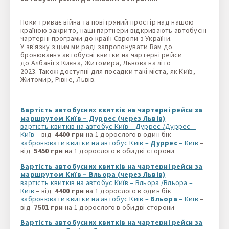
Поки триває війна та повітряний простір над нашою
країною закрито, наші партнери відкривають автобусні
чартерні програми до країн Європи з України.
У зв'язку з цим ми раді запропонувати Вам до
бронювання автобусні квитки на чартерні рейси
до Албанії з Києва, Житомира, Львова на літо
2023. Також доступні для посадки такі міста, як Київ,
Житомир, Рівне, Львів.
Вартість автобусних квитків на чартерні рейси за
маршрутом Київ – Дуррес (через Львів)
вартість квитків на автобус Київ – Дуррес /Дуррес –
Київ
– від
4400
грн
на 1 дорослого в один бік
забронювати квитки на автобус Київ –
Дуррес
– Київ
–
від
5450 грн
на 1 дорослого в обидві сторони
Вартість автобусних квитків на чартерні рейси за
маршрутом Київ – Вльора (через Львів)
вартість квитків на автобус Київ – Вльора /Вльора –
Київ
– від
4400
грн
на 1 дорослого в один бік
забронювати квитки на автобус Київ –
Вльора
– Київ
–
від
7501 грн
на 1 дорослого в обидві сторони
Вартість автобусних квитків на чартерні рейси за