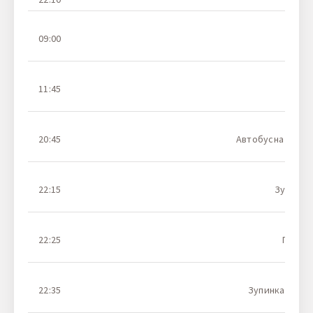
09:00
11:45
20:45
Автобусна станці
22:15
Зупинка 
22:25
Парков
22:35
Зупинка грома