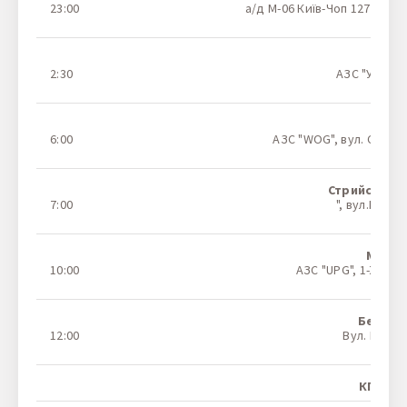
23:00
а/д М-06 Київ-Чоп 127 км (п
На ка
Рів
2:30
АЗС "УПГ" Об
На ка
Льв
6:00
АЗС "WOG", вул. Стрий
На ка
Стрийська А
7:00
", вул.Болех
На ка
Мукач
10:00
АЗС "UPG", 1-Ж, ву
На ка
Берего
12:00
Вул. Мужіїв
На ка
КПП Дя