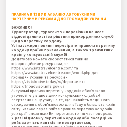
ПРАВИЛА В'ЇЗДУ В АЛБАНІЮ АВТОБУСНИМИ
ЧАРТЕРНИМИ РЕЙСАМИ ДЛЯ ГРОМАДЯН УКРАЇНИ
ВАЖЛИВО!
Туроператор, турагент чи перевізник не несе
відповідальності за рішення прикордонних служб
щодо перетину кордону.
Усі пасажири повинні перевіряти правила перетину
кордону країни призначення, а також транзитних
країн у консульській службі.
Додатково можете скористатися такими
інформаційними ресурсами, як
https://www.iatatravelcentre.com/ та
https://www.iatatravelcentre.com/world.php для
громадян України та ресурси -
https://visitukraine.today/ru/departure та
https://tripadvisor.mfa.gov.ua
Актуальні правила перетину кордонів обов'язково
уточнюйте у відповідних консульських службах!
Звертаємо Вашу увагу на те, що наявність медичного
страхування є обов'язковою для в'їзду в більшість країн
світу. Уважно перевіряйте правила перетину кордонів
усіх країн, межі яких Ви перетинаєте під час подорожі.
У разі відмови у перетині кордону або посадці на
рейс вартість квитків не повертається,