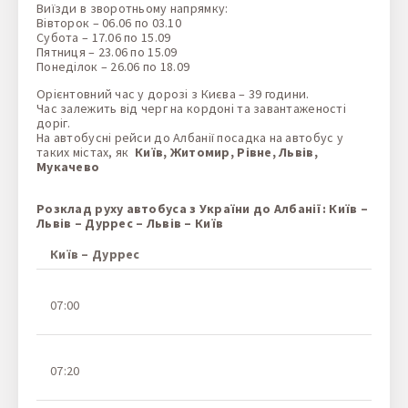
Виїзди в зворотньому напрямку:
Вівторок – 06.06 по 03.10
Субота – 17.06 по 15.09
Пятниця – 23.06 по 15.09
Понеділок – 26.06 по 18.09
Орієнтовний час у дорозі з Києва – 39 години.
Час залежить від черг на кордоні та завантаженості
доріг.
На автобусні рейси до Албанії посадка на автобус у
таких містах, як
Київ, Житомир, Рівне, Львів,
Мукачево
Розклад руху автобуса з України до Албанії: Київ –
Львів – Дуррес – Львів – Київ
Київ – Дуррес
07:00
07:20
м.