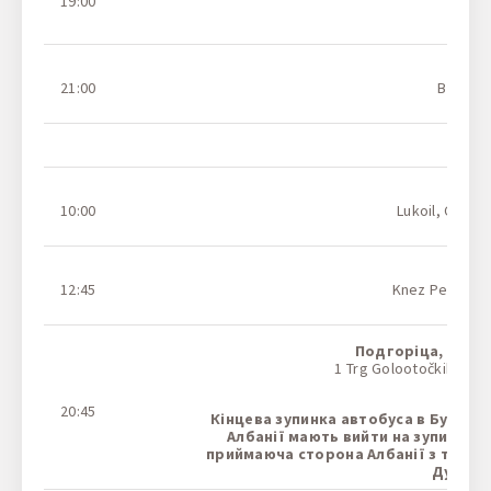
19:00
На
Бере
21:00
Вул. Му
На
КПП
Тім
10:00
Lukoil, Calea 
Н
Бе
12:45
Knez Petrol, 
Н
Подгоріца,
Автоб
1 Trg Golootočkih Žrt
Н
20:45
Кінцева зупинка автобуса в Будві 
Албанії мають вийти на зупинці –
приймаюча сторона Албанії з табли
Дуррес