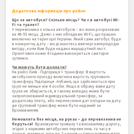
Додаткова інформація про рейси:
Що за автобуси? Скільки місць? Чи є в автобусі Wi-
Fi та туалет?
У перевізника є кілька автобусів – всі вони розраховані
на 48-55 місць. Деякі з них обладнані Wi-Fi, що працює
виключно на території України. Який саме автобус буде
в конкретну дату – ви дізнаєтесь ввечері напередодні
виїзду, коли Вам буде надано маршрутний лист.
Орієнтовно кожні 4 години виконуються санітарні
зупинки.
Чи можуть бути доплати?
На рейсі Київ - Підгориця + трансфер: В вартість
автобусного проїзду включена вартість групового
трансферу Підгориця -Албанія, що здійснюється при
групі не менше ніж 4 особи. Якщо в обрану вами дату
група не збирається, в такому випадку може бути
запропонований індивідуальний трансфер, за
додаткову плату, або перенесення дат поїздки на дату
де груповий трансфер може бути наданий за
бронюванням.
Немовлята без місця, на руках – до перевезення не
беруться!
Враховуючи тривалу та виснажливу дорогу,
згідно з нормами автобусних перевезень та часу в
дорозі, маленькі діти до 2-х років і старші повинні мати