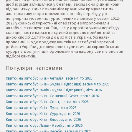
щоб їх рідні залишалися у безпеці, захищаючи рідний край
від рашизму. Однак економіка країни має працювати: як
альтернативу щодо можливого способу переїзду до
популярних іноземних туристичних напрямків у сезоні 2022-
2023 українські туристичні оператори запропонували
автобусне сполучення. Так, час у дорозі та умови переїзду
складні, проте наразі це єдиний відносно прийнятний за
ціною спосіб дістатися до цих міст з України. Усі наявні
пропозиції щодо продажу квитків на автобусні чартерні
рейси з України до популярних туристичних європейських
курортів доступні для бронювання на нашому сайті в он-лайн
підборі квитків.
Популярні напрямки
Квитки на автобус Київ - Анталія, весна-літо 2026
Квитки на автобус Київ - Будва (Підгориця) весна-літо 2026
Квитки на автобус Львів - Будва (Підгориця), літо 2026
Квитки на автобус Київ - Сонячний Берег, весна 2026
Квитки на автобус Київ - Спліт, весна-літо 2026
Квитки на автобус Київ - Пула, літо 2026
Квитки на автобус Київ - Дуррес, літо 2026
Квитки на автобус Київ - Вльора, літо 2026
Квитки на автобус Львів - Несебр, літо 2026
Квитки на автобус Київ - Несебр, весна-літо 2026