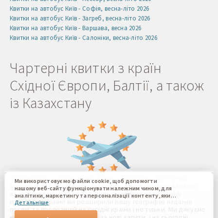
Квитки на автобус Київ - Софія, весна-літо 2026
Квитки на автобус Київ - Загреб, весна-літо 2026
Квитки на автобус Київ - Варшава, весна 2026
Квитки на автобус Київ - Салоніки, весна-літо 2026
Чартерні квитки з країн
Східної Європи, Балтії, а також
із Казахстану
CharterShop – український проект з продажу чартерних
Ми використовуємо файли cookie, щоб допомогти
авіаквитків, створений у 2014 році. З початком військового
нашому веб-сайту функціонувати належним чином, для
вторгнення росії та подальшим закриттям повітряного
аналітики, маркетингу та персоналізації контенту, який
простору України ми розширили нашу географію надання
Детальніше
ви бачите. Файли cookie дозволяють нам відрізняти Вас
послуг та пропозицій на сусідні країни і не тільки. Ми дякуємо
від інших користувачів нашого веб-сайту. Розуміння того,
нашим клієнтам за їх довіру, за нові запити, і на сьогодні
як ви використовуєте наш веб-сайт, допомагає нам