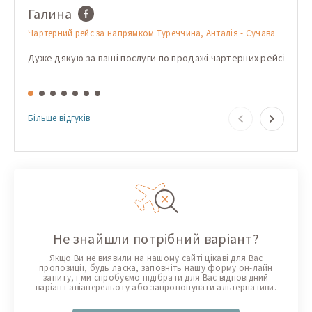
Галина
Dori
Чартерний рейс за напрямком Туреччина, Анталія - Сучава
Чартер
Хургад
Дуже дякую за ваші послуги по продажі чартерних рейсів! Дякую
Folose
Більше відгуків
Не знайшли потрібний варіант?
Якщо Ви не виявили на нашому сайті цікаві для Вас
пропозиції, будь ласка, заповніть нашу форму он-лайн
запиту, і ми спробуємо підібрати для Вас відповідний
варіант авіаперельоту або запропонувати альтернативи.