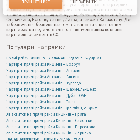
ПРИЙНЯТИ ВСЕ
ЩЕ ВАРІАНТИ
готові запропонувати свої послуги з бронювання чартерних
надати вам найкращі можливості та внести зміни для
авіаквитків до популярних туристичних курортів з вильотами
покращення нашого сайту в майбутньому. Підтвердивши,
Ви погоджуєтеся на використання всіх цих файлів cookie.
з таких країн, як: Польща, Молдова, Румунія, Угорщина, Чехія,
Ви можете оновити свої налаштування, натиснувши
Словаччина, Естонія, Латвія, Литва, а також з Казахстану. Для
кнопку налаштувань cookie, або в будь-який час,
забезпечення безпеки платежів клієнтів та оплат нашим
перейшовши до нашої політики використання файлів
партнерам ми ведемо діяльність від імені наших компаній-
cookie.
партнерів, резидентів ЄС.
Популярні напрямки
Прямі рейси Кишинів – Даламан, Pegasus, SkyUp MT
Чартерні прямі рейси Кишинів – Бодрум
Чартерні прямі рейси Кишинів – Анталія
Чартерні прямі рейси Анталія – Кишинів
Чартерні прямі рейси Кишинів – Хургада
Чартерні прямі рейси Кишинів – Шарм-Ель-Шейх
Чартерні прямі рейси Кишинів – Дубаї, ОАЕ
Чартерні прямі рейси Кишинів – Тіват
Чартерні прямі рейси Кишинів – Іракліон, о.Крит
Авіаквитки на прямі рейси Кишинів – Прага
Авіаквитки на прямі рейси Кишинів – Салоніки
Авіаквитки на прямі рейси Кишинів – Барселона
Авіаквитки на прямі рейси Кишинів – Ларнака
Дешеві авіаквитки Кишинів – Мілан, Італія