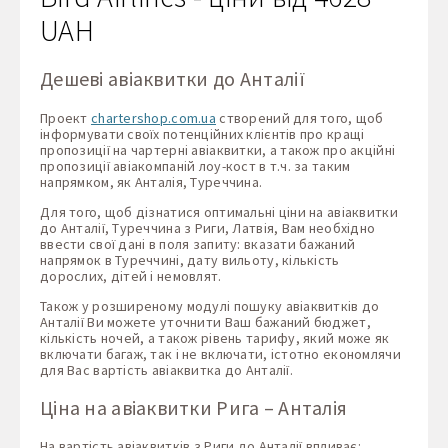
UAH
Дешеві авіаквитки до Анталії
Проект
chartershop.com.ua
створений для того, щоб
інформувати своїх потенційних клієнтів про кращі
пропозиції на чартерні авіаквитки, а також про акційні
пропозиції авіакомпаній лоу-кост в т.ч. за таким
напрямком, як Анталія, Туреччина.
Для того, щоб дізнатися оптимальні ціни на авіаквитки
до Анталії, Туреччина з Риги, Латвія, Вам необхідно
ввести свої дані в поля запиту: вказати бажаний
напрямок в Туреччині, дату вильоту, кількість
дорослих, дітей і немовлят.
Також у розширеному модулі пошуку авіаквитків до
Анталії Ви можете уточнити Ваш бажаний бюджет,
кількість ночей, а також рівень тарифу, який може як
включати багаж, так і не включати, істотно економлячи
для Вас вартість авіаквитка до Анталії.
Ціна на авіаквитки Рига – Анталія
На вартість авіаквитків з Риги до Анталії впливає: