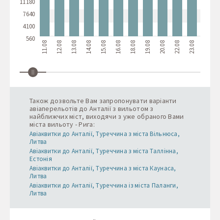
11180
7640
4100
560
11.08
12.08
13.08
14.08
15.08
16.08
18.08
19.08
20.08
22.08
23.08
24.08
2
Також дозвольте Вам запропонувати варіанти
авіаперельотів до Анталії з вильотом з
найближчих міст, виходячи з уже обраного Вами
міста вильоту - Рига:
Авіаквитки до Анталії, Туреччина з міста Вільнюса,
Литва
Авіаквитки до Анталії, Туреччина з міста Таллінна,
Естонія
Авіаквитки до Анталії, Туреччина з міста Каунаса,
Литва
Авіаквитки до Анталії, Туреччина із міста Паланги,
Литва