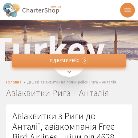
ПІДІБРАТИ РЕЙС
ПІДІБРАТИ РЕЙС
RIX
Рига, Латвія
Головна
Дешеві авіаквитки на прямі рейси Рига – Анталія
AYT
Анталія, Туреччина
Авіаквитки Рига – Анталія
Відправлення
Авіаквитки з Риги до
Повернення
Анталії, авіакомпанія Free
Bird Airlines - ціни від 4628
1 + 0 + 0