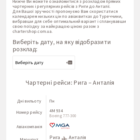
Нижче Ви можете ознайомитися з розкладом прямих
чартерних і регулярних рейсів з Риги до Анталії.
Для Вашої зручності пропонуємо Вам скористатися
календарем низьких цін по авіаквитках до Туреччини,
вибравши для себе оптимальний варіант і спланувавши
свою поїздку за найкращою ціною разом з
chartershop.com.ua
.
Виберіть дату, на яку відобразити
розклад:
Чартерні рейси: Рига – Анталія
Дні вильоту
Пн
4M 934
Номер рейсу
Boeing 777-300
Авіакомпанія
Рига
Анталія
Маршрут