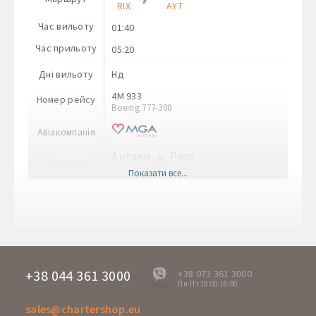
RIX
AYT
Час вильоту
01:40
Час прильоту
05:20
Дні вильоту
Нд
4M 933
Номер рейсу
Boeing 777-300
Авіакомпанія
Анталія
Рига
Маршрут
AYT
RIX
Показати все...
Час вильоту
19:55
Час прильоту
23:40
Дні вильоту
Пн
CAI 9561
Номер рейсу
Boeing 737-800 NG
+38 044 361 3000
+38 073 361 3000
Пн-Пт 10:00-18:00
offline
Авіакомпанія
sales@chartershop.eu