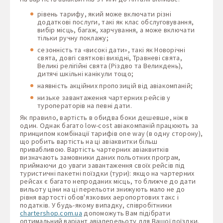
рівень тарифу, який може включати різні
додаткові послуги, такі як клас обслуговування,
вибір місць, багаж, харчування, а може включати
тільки ручну поклажу;
сезонність та «високі дати», такі як Новорічні
свята, довгі святкові вихідні, Травневі свята,
Великі релігійні свята (Різдво та Великдень),
дитячі шкільні канікули тощо;
наявність акційних пропозицій від авіакомпаній;
низьке завантаження чартерних рейсів у
туроператорів на певні дати.
Як правило, вартість в обидва боки дешевше, ніж в
один. Однак багато low-cost авіакомпаній працюють за
принципом комбінації тарифів one way (в одну сторону),
що робить вартість на ці авіаквитки більш
привабливою. Вартість чартерних авіаквитків
визначають замовники даних польотних програм,
приймаючи до уваги завантаження своїх рейсів під
туристичні пакетні поїздки (тури): якщо на чартерних
рейсах є багато непроданих місць, то ближче до дати
вильоту ціни на ці перельоти знижують мало не до
рівня вартості обов'язкових аеропортових такс і
податків. У будь-якому випадку, співробітники
chartershop.com.ua
допоможуть Вам підібрати
оптимальний варіант авіаперельоту для Вашої поїздки.