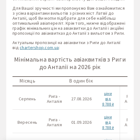
Для Вашої зручності ми пропонуємо Вам ознайомитися
з усіма варіантами вильотів з різних міст Латвії до
Анталії, щоб Ви могли підібрати для себе найбільш
оптимальний авіапереліт. Крім того, нижче відображені
графік мінімальних цін на авіаквитки до Анталії і акційні
пропозиції по авіаквитках до Анталії з вильотом з Риги.
Актуальны пропозиції на авіаквитки з Риги до Анталії
від
chartershop.com.ua
:
Мінімальна вартість авіаквитків з Риги
до Анталії на 2026 рік
Місяць
В один бік
ціни
Рига -
Рига -
Серпень
27.08.2026
від
Анталія
Анталія
8 788 ₴
ціни
Рига -
Рига -
Вересень
01.09.2026
від
Анталія
Анталія
8 788 ₴