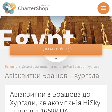
ПІДІБРАТИ РЕЙС
ПІДІБРАТИ РЕЙС
GHV
Брашов, Румунія
Головна
Дешеві авіаквитки на прямі рейси Брашов – Хургада
HRG
Хургада, Єгипет
Авіаквитки Брашов – Хургада
Відправлення
Авіаквитки з Брашова до
Повернення
Хургади, авіакомпанія HiSky
- ціни від 16588 UAH
1 + 0 + 0