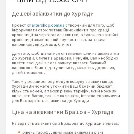
Дешеві авіаквитки до Хургади
Проект
chartershop.com.ua
створений для того, щоб
інформувати своїх потенційних клієнтів про кращі
пропозиції на чартерні авіаквитки, а також про акційні
пропозиції авіакомпаній лоу-кост в т.ч. за таким
напрямком, як Хургада, Єгипет.
Для того, щоб дізнатися оптимальні ціни на авіаквитки
до Хургади, Єгипет з Брашова, Румунія, Вам необхідно
ввести свої дані в поля запиту: вказати бажаний
напрямок в Єгипті, дату вильоту, кількість дорослих,
дітей і немовлят.
Також у розширеному модулі пошуку авіаквитків до
Хургади Ви можете уточнити Ваш бажаний бюджет,
кількість ночей, а також рівень тарифу, який може як
включати багаж, так і не включати, істотно економлячи
для Вас вартість авіаквитка до Хургади.
Ціна на авіаквитки Брашов – Хургада
На вартість авіаквитків з Брашова до Хургади впливає:
рівень тарифу, який може включати різні