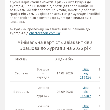
з усіма варіантами вильотів з різних міст Румунії до
Хургади, щоб Ви могли підібрати для себе найбільш
оптимальний авіапереліт. Крім того, нижче відображені
графік мінімальних цін на авіаквитки до Хургади і акційні
пропозиції по авіаквитках до Хургади з вильотом з
Брашова.
Актуальны пропозиції на авіаквитки з Брашова до
Хургади від
chartershop.com.ua
:
Мінімальна вартість авіаквитків з
Брашова до Хургади на 2026 рік
Місяць
В один бік
Брашов
ціни
Брашо
Серпень
-
14.08.2026
-
від
Хургада
Хургад
18 362 ₴
Брашов
ціни
Брашо
Вересень
-
04.09.2026
-
від
Хургада
Хургад
16 588 ₴
Брашов
ціни
Брашо
Жовтень
-
02.10.2026
-