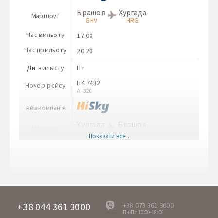
Брашов
Хургада
Маршрут
GHV
HRG
Час вильоту
17:00
Час прильоту
20:20
Дні вильоту
Пт
H4 7432
Номер рейсу
A-320
Авіакомпанія
Хургада
Брашов
Маршрут
HRG
GHV
Показати все...
Час вильоту
12:30
Час прильоту
16:00
Дні вильоту
Пт
H7 8813
Номер рейсу
A-320
+38 044 361 3000
+38 073 361 3000
Пн-Пт 10:00-18:00
offline