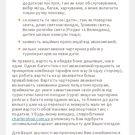
додаткові послуги, такі як клас обслуговування,
вибір місць, багаж, харчування, а може включати
тільки ручну поклажу;
сезонність та «високі дати», такі як Новорічні
свята, довгі святкові вихідні, Травневі свята,
Великі релігійні свята (Різдво та Великдень),
дитячі шкільні канікули тощо;
наявність акційних пропозицій від авіакомпаній;
низьке завантаження чартерних рейсів у
туроператорів на певні дати.
Як правило, вартість в обидва боки дешевше, ніж в
один. Однак багато low-cost авіакомпаній працюють за
принципом комбінації тарифів one way (в одну сторону),
що робить вартість на ці авіаквитки більш
привабливою. Вартість чартерних авіаквитків
визначають замовники даних польотних програм,
приймаючи до уваги завантаження своїх рейсів під
туристичні пакетні поїздки (тури): якщо на чартерних
рейсах є багато непроданих місць, то ближче до дати
вильоту ціни на ці перельоти знижують мало не до
рівня вартості обов'язкових аеропортових такс і
податків. У будь-якому випадку, співробітники
chartershop.com.ua
допоможуть Вам підібрати
оптимальний варіант авіаперельоту для Вашої поїздки.
Для Вашої зручності ми пропонуємо Вам ознайомитися