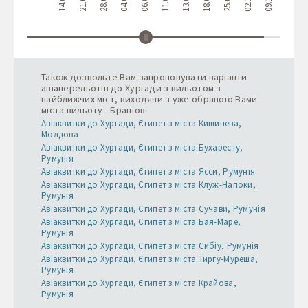
14.08
21.08
28.08
04.09
06.09
11.09
13.09
18.09
25.09
02.10
09.10
16.10
Також дозвольте Вам запропонувати варіанти
авіаперельотів до Хургади з вильотом з
найближчих міст, виходячи з уже обраного Вами
міста вильоту - Брашов:
Авіаквитки до Хургади, Єгипет з міста Кишинева,
Молдова
Авіаквитки до Хургади, Єгипет з міста Бухаресту,
Румунія
Авіаквитки до Хургади, Єгипет з міста Ясси, Румунія
Авіаквитки до Хургади, Єгипет з міста Клуж-Напоки,
Румунія
Авіаквитки до Хургади, Єгипет з міста Сучави, Румунія
Авіаквитки до Хургади, Єгипет з міста Бая-Маре,
Румунія
Авіаквитки до Хургади, Єгипет з міста Сибіу, Румунія
Авіаквитки до Хургади, Єгипет з міста Тиргу-Муреша,
Румунія
Авіаквитки до Хургади, Єгипет з міста Крайова,
Румунія