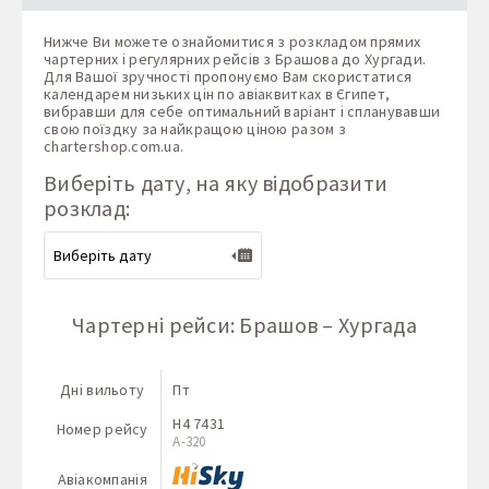
Нижче Ви можете ознайомитися з розкладом прямих
чартерних і регулярних рейсів з Брашова до Хургади.
Для Вашої зручності пропонуємо Вам скористатися
календарем низьких цін по авіаквитках в Єгипет,
вибравши для себе оптимальний варіант і спланувавши
свою поїздку за найкращою ціною разом з
chartershop.com.ua
.
Виберіть дату, на яку відобразити
розклад:
Чартерні рейси: Брашов – Хургада
Дні вильоту
Пт
H4 7431
Номер рейсу
A-320
Авіакомпанія