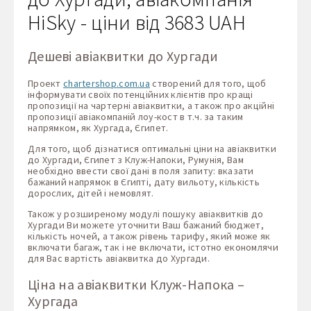
HiSky - ціни від 3683 UAH
Дешеві авіаквитки до Хургади
Проект
chartershop.com.ua
створений для того, щоб
інформувати своїх потенційних клієнтів про кращі
пропозиції на чартерні авіаквитки, а також про акційні
пропозиції авіакомпаній лоу-кост в т.ч. за таким
напрямком, як Хургада, Єгипет.
Для того, щоб дізнатися оптимальні ціни на авіаквитки
до Хургади, Єгипет з Клуж-Напоки, Румунія, Вам
необхідно ввести свої дані в поля запиту: вказати
бажаний напрямок в Єгипті, дату вильоту, кількість
дорослих, дітей і немовлят.
Також у розширеному модулі пошуку авіаквитків до
Хургади Ви можете уточнити Ваш бажаний бюджет,
кількість ночей, а також рівень тарифу, який може як
включати багаж, так і не включати, істотно економлячи
для Вас вартість авіаквитка до Хургади.
Ціна на авіаквитки Клуж-Напока –
Хургада