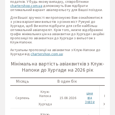
податків. У будь-якому випадку, співробітники
chartershop.com.ua
допоможуть Вам підібрати
оптимальний варіант авіаперельоту для Вашої поїздки.
Для Вашої зручності ми пропонуємо Вам ознайомитися
з усіма варіантами вильотів з різних міст Румунії до
Хургади, щоб Ви могли підібрати для себе найбільш
оптимальний авіапереліт. Крім того, нижче відображені
графік мінімальних цін на авіаквитки до Хургади і акційні
пропозиції по авіаквитках до Хургади з вильотом з
Клуж-Напоки.
Актуальны пропозиції на авіаквитки з Клуж-Напоки до
Хургади від
chartershop.com.ua
:
Мінімальна вартість авіаквитків з Клуж-
Напоки до Хургади на 2026 рік
Місяць
В один бік
Клуж-
Клуж-
ціни
Напока
Напок
Серпень
15.08.2026
від
-
-
3 683 ₴
Хургада
Хургад
Клуж-
Клуж-