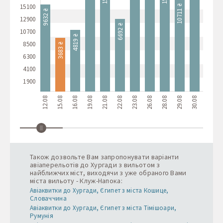
13
15100
10933 ₴
10711 ₴
9632 ₴
12900
6692 ₴
10700
4819 ₴
8500
3683 ₴
6300
4100
1900
12.08
15.08
16.08
19.08
21.08
22.08
23.08
26.08
28.08
29.08
30.08
02.09
0
Також дозвольте Вам запропонувати варіанти
авіаперельотів до Хургади з вильотом з
найближчих міст, виходячи з уже обраного Вами
міста вильоту - Клуж-Напока:
Авіаквитки до Хургади, Єгипет з міста Кошице,
Словаччина
Авіаквитки до Хургади, Єгипет з міста Тімішоари,
Румунія