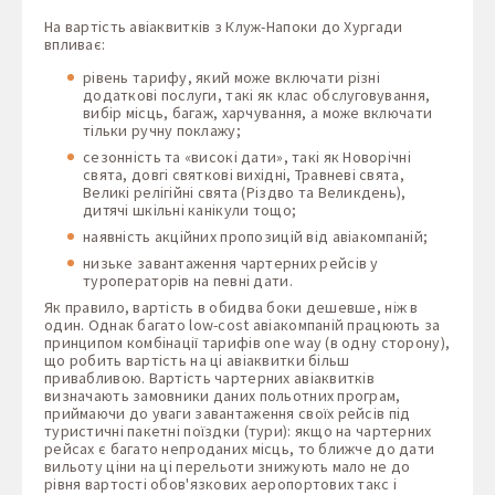
На вартість авіаквитків з Клуж-Напоки до Хургади
впливає:
рівень тарифу, який може включати різні
додаткові послуги, такі як клас обслуговування,
вибір місць, багаж, харчування, а може включати
тільки ручну поклажу;
сезонність та «високі дати», такі як Новорічні
свята, довгі святкові вихідні, Травневі свята,
Великі релігійні свята (Різдво та Великдень),
дитячі шкільні канікули тощо;
наявність акційних пропозицій від авіакомпаній;
низьке завантаження чартерних рейсів у
туроператорів на певні дати.
Як правило, вартість в обидва боки дешевше, ніж в
один. Однак багато low-cost авіакомпаній працюють за
принципом комбінації тарифів one way (в одну сторону),
що робить вартість на ці авіаквитки більш
привабливою. Вартість чартерних авіаквитків
визначають замовники даних польотних програм,
приймаючи до уваги завантаження своїх рейсів під
туристичні пакетні поїздки (тури): якщо на чартерних
рейсах є багато непроданих місць, то ближче до дати
вильоту ціни на ці перельоти знижують мало не до
рівня вартості обов'язкових аеропортових такс і