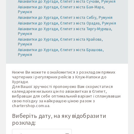
Авіаквитки до Хургади, Єгипет з міста Сучави, Румунія
Авіаквитки до Хургади, Єгипет з міста Бая-Маре,
Румунія
Авіаквитки до Хургади, Єгипет з міста Сибіу, Румунія
Авіаквитки до Хургади, Єгипет з міста Орадеа, Румунія
Авіаквитки до Хургади, Єгипет з міста Тиргу-Муреша,
Румунія
Авіаквитки до Хургади, Єгипет з міста Крайова,
Румунія
Авіаквитки до Хургади, Єгипет з міста Брашова,
Румунія
Нижче Ви можете ознайомитися з розкладом прямих
чартерних і регулярних рейсів з Клуж-Напоки до
Хургади.
Для Вашої зручності пропонуємо Вам скористатися
календарем низьких цін по авіаквитках в Єгипет,
вибравши для себе оптимальний варіант і спланувавши
свою поїздку за найкращою ціною разом з
chartershop.com.ua
.
Виберіть дату, на яку відобразити
розклад: