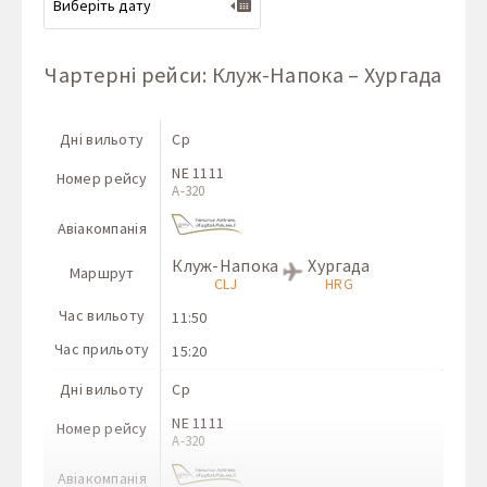
Чартерні рейси: Клуж-Напока – Хургада
Дні вильоту
Ср
NE 1111
Номер рейсу
A-320
Авіакомпанія
Клуж-Напока
Хургада
Маршрут
CLJ
HRG
Час вильоту
11:50
Час прильоту
15:20
Дні вильоту
Ср
NE 1111
Номер рейсу
A-320
Авіакомпанія