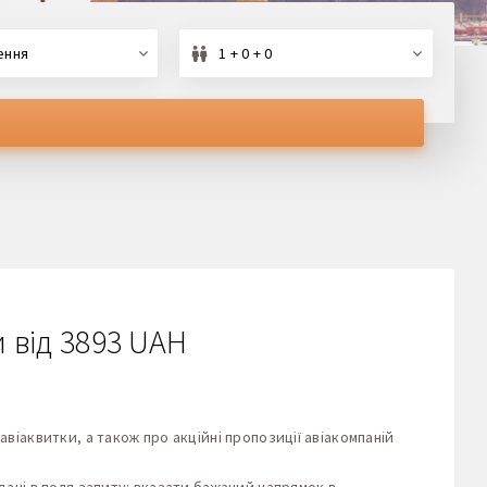
ення
1 + 0 + 0
и від 3893 UAH
авіаквитки, а також про акційні пропозиції авіакомпаній