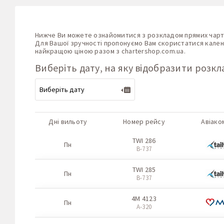
Нижче Ви можете ознайомитися з розкладом прямих чартер
Для Вашої зручності пропонуємо Вам скористатися календ
найкращою ціною разом з
chartershop.com.ua
.
Виберіть дату, на яку відобразити розкл
Дні вильоту
Номер рейсу
Авіако
TWI 286
Пн
B-737
TWI 285
Пн
B-737
4M 4123
Пн
A-320