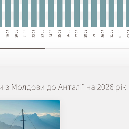
08
19.08
20.08
21.08
22.08
23.08
24.08
25.08
26.08
27.08
28.08
29.08
30.08
31.08
01.09
02
и з Молдови до Анталії на 2026 рік