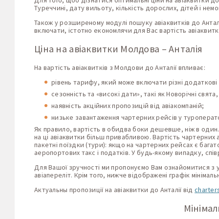
Для того, щоб дізнатися оптимальні ціни на авіаквитки д
Туреччині, дату вильоту, кількість дорослих, дітей і немо
Також у розширеному модулі пошуку авіаквитків до Анталі
включати, істотно економлячи для Вас вартість авіаквитка
Ціна на авіаквитки Молдова – Анталія
На вартість авіаквитків з Молдови до Анталії впливає:
рівень тарифу, який може включати різні додаткові п
сезонність та «високі дати», такі як Новорічні свята,
наявність акційних пропозицій від авіакомпаній;
низьке завантаження чартерних рейсів у туроперато
Як правило, вартість в обидва боки дешевше, ніж в один.
на ці авіаквитки більш привабливою. Вартість чартерних
пакетні поїздки (тури): якщо на чартерних рейсах є бага
аеропортових такс і податків. У будь-якому випадку, спі
Для Вашої зручності ми пропонуємо Вам ознайомитися з ус
авіапереліт. Крім того, нижче відображені графік мінімальн
Актуальны пропозиції на авіаквитки до Анталії від
charter
Мінімал