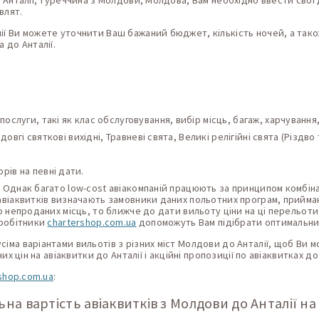
о Анталії, Туреччина з Молдови, Молдова, Вам необхідно ввести свої 
влят.
ї Ви можете уточнити Ваш бажаний бюджет, кількість ночей, а також
 до Анталії.
ослуги, такі як клас обслуговування, вибір місць, багаж, харчування
 довгі святкові вихідні, Травневі свята, Великі релігійні свята (Різдв
рів на певні дати.
 Однак багато low-cost авіакомпаній працюють за принципом комбіна
 авіаквитків визначають замовники даних польотних програм, приймаю
то непроданих місць, то ближче до дати вильоту ціни на ці перельот
вробітники
chartershop.com.ua
допоможуть Вам підібрати оптимальний
іма варіантами вильотів з різних міст Молдови до Анталії, щоб Ви 
их цін на авіаквитки до Анталії і акційні пропозиції по авіаквитках д
shop.com.ua
:
ьна вартість авіаквитків з Молдови до Анталії на 