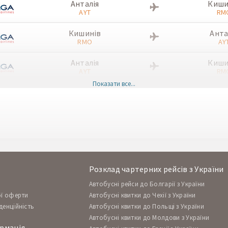
Анталія
Киши
AYT
RM
Кишинів
Анта
RMO
AY
Анталія
Киши
AYT
RM
Показати все...
Кишинів
Анта
RMO
AY
Анталія
Киши
AYT
RM
Кишинів
Анта
RMO
AY
Розклад чартерних рейсів з України
Анталія
Киши
Автобусні рейси до Болгарії з України
AYT
RM
ої оферти
Автобусні квитки до Чехії з України
денційність
Автобусні квитки до Польщі з України
Кишинів
Анта
Автобусні квитки до Молдови з України
RMO
AY
рмація