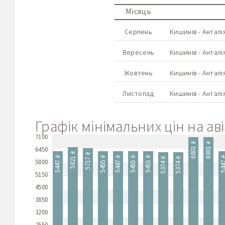
Місяць
Серпень
Кишинів - Анталі
Вересень
Кишинів - Анталі
Жовтень
Кишинів - Анталі
Листопад
Кишинів - Анталі
Графік мінімальних цін на ав
7100
6801 ₴
6801 ₴
6450
5821 ₴
5717 ₴
5455 ₴
5455 ₴
5455 ₴
5447 ₴
5447 ₴
5447
5374 ₴
5374 ₴
5800
5150
4500
3850
3200
2550