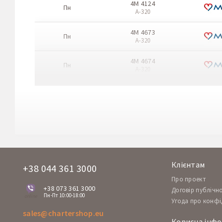
4M 4124
Пн
A-320
4M 4673
Пн
A-320
4M 4674
Пн
A-320
TK 3253
Пн
A-320
TK 3252
Пн
A-320
4V 4113
Пн
Boeing 737-800 NG
Клієнтам
+38 044 361 3000
4V 4114
Про проект
Пн
Boeing 737-800 NG
+38 073 361 3000
Договір публічн
Пн-Пт 10:00-18:00
online
Угода про конфі
5F 6319
Пн
sales@chartershop.eu
A-320
Корисна інфо