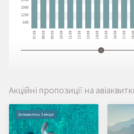
1900
1250
600
07.08
08.08
09.08
10.08
11.08
12.08
13.08
14.08
15.08
16.08
17.08
18.
Акційні пропозиції на авіаквитк
Залишилось 3 місця