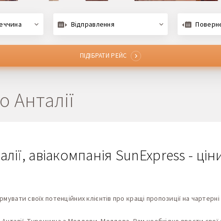
реччина
Відправлення
Поверн
ПІДІБРАТИ РЕЙС
о Анталії
лії, авіакомпанія SunExpress - цін
увати своїх потенційних клієнтів про кращі пропозиції на чартерні 