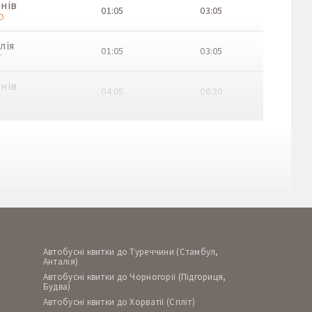
нів
01:05
03:05
O
лія
01:05
03:05
T
нів
04:05
06:20
O
лія
07:00
09:10
T
нів
03:50
06:00
O
лія
06:40
08:55
T
нів
Автобусні квитки до Туреччини (Стамбул,
03:35
05:35
O
Анталія)
Автобусні квитки до Чорногорії (Підгориця,
лія
Будва)
06:30
08:20
T
Автобусні квитки до Хорватії (Спліт)