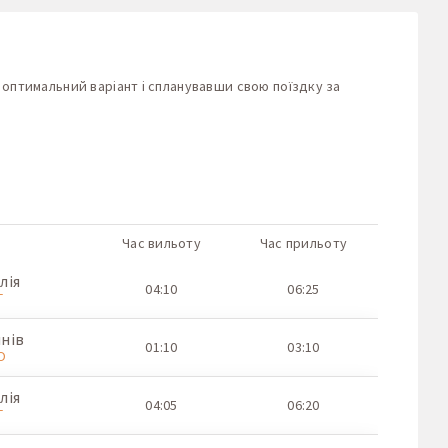
оптимальний варіант і спланувавши свою поїздку за
Час вильоту
Час прильоту
лія
04:10
06:25
T
нів
01:10
03:10
O
лія
04:05
06:20
T