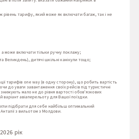
дані в поля запиту: вказати бажаний напрямок в
 рівень тарифу, який може як включати багаж, так і не
, а може включати тільки ручну поклажу;
о та Великдень), дитячі шкільні канікули тощо;
ції тарифів one way (в одну сторону), що робить вартість
чи до уваги завантаження своїх рейсів під туристичні
и знижують мало не до рівня вартості обов'язкових
 варіант авіаперельоту для Вашої поїздки.
могли підібрати для себе найбільш оптимальний
о Анталії з вильотом з Молдови.
2026 рік