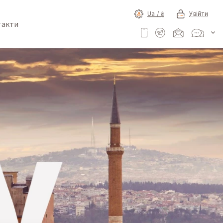
Ua /
₴
Увійти
такти