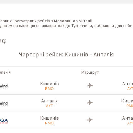
них і регулярних рейсів з Молдови до Анталії.
арем низьких цін по авіаквитках до Туреччини, вибравши для себе 
ад:
Чартерні рейси: Кишинів – Анталія
мпанія
Маршрут
Кишинів
Анта
RMO
AY
Анталія
Киши
AYT
RM
Кишинів
Анта
RMO
AY