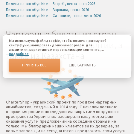
Билеты на автобус Киев - Загреб, весна-лето 2026
Билеты на автобус Киев - Варшава, весна 2026
Билеты на автобус Киев - Салоники, весна-лето 2026
Чартерные билеты из стран
Мы используем файлы cookie, чтобы помочь нашему веб-
Восточной Европы, Балтии, а
сайту функционировать должным образом, для
аналитики, маркетинга и персонализации контента,
также из Казахстана
Подробнее
который вы видите. Файлы cookies позволяют нам
отличать Вас от других пользователей нашего веб-сайта.
Соглашаясь, вы соглашаетесь на использование всех этих
ПРИНЯТЬ ВСЕ
ЕЩЕ ВАРИАНТЫ
файлов cookie. Вы можете обновить свои предпочтения,
нажав кнопку настроек файлов cookie, или в любое
время, перейдя к нашей политике использования файлов
cookie.
CharterShop - украинский проект по продаже чартерных
авиабилетов, созданный в 2014 году. С началом военного
вторжения росии и последующим закрытием воздушного
пространства Украины мы расширили нашу географию
оказания услуг и предложений на соседние страны и не
только. Мы благодарим наших клиентов за их доверие, за
новые запросы, и на сегодня готовы предложить свои услуги