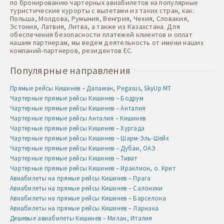
по бронированию чартерных авиабилетов на популярные
туристические курорты с вылетами из таких стран, как:
Польша, Молдова, Румыния, Венгрия, Чехия, Словакия,
Эстония, Латвия, Литва, а также из Казахстана. Для
обеспечения безопасности платежей клиентов и оплат
нашим партнерам, мы ведем деятельность от имени наших
компаний-партнеров, резидентов ЕС.
Популярные направления
Прямые рейсы Кишинев – Даламан, Pegasus, SkyUp MT
Чартерные прямые рейсы Кишинев – Бодрум
Чартерные прямые рейсы Кишинев – Анталия
Чартерные прямые рейсы Анталия – Кишинев
Чартерные прямые рейсы Кишинев – Хургада
Чартерные прямые рейсы Кишинев – Шарм-Эль-Шейх
Чартерные прямые рейсы Кишинев – Дубаи, ОАЭ
Чартерные прямые рейсы Кишинев – Тиват
Чартерные прямые рейсы Кишинев – Ираклион, о. Крит
Авиабилеты на прямые рейсы Кишинев – Прага
Авиабилеты на прямые рейсы Кишинев – Салоники
Авиабилеты на прямые рейсы Кишинев – Барселона
Авиабилеты на прямые рейсы Кишинев – Ларнака
Дешевые авиабилеты Кишинев – Милан, Италия