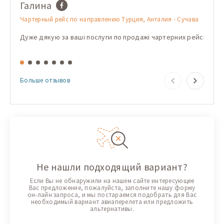
Галина
Dori
Чартерный рейс по направлению Турция, Анталия - Сучава
Чартер
Хургад
Дуже дякую за ваші послуги по продажі чартерних рейсів! Дякую
Folose
Больше отзывов
Не нашли подходящий вариант?
Если Вы не обнаружили на нашем сайте интересующее
Вас предложение, пожалуйста, заполните нашу форму
он-лайн запроса, и мы постараемся подобрать для Вас
необходимый вариант авиаперелета или предложить
альтернативы.