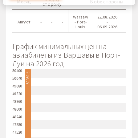
Месяц
В обе стороны
сторону
время, перейдя к нашей политике использования файлов
cookie.
Warsaw
22.08.2026
цен
Август
-
-
-
- Port-
-
от
Louis
06.09.2026
50 350
График минимальных цен на
авиабилеты из Варшавы в Порт-
Луи на 2026 год
50400
50350 ₴
50040
49680
49320
48960
48600
48240
47880
47520