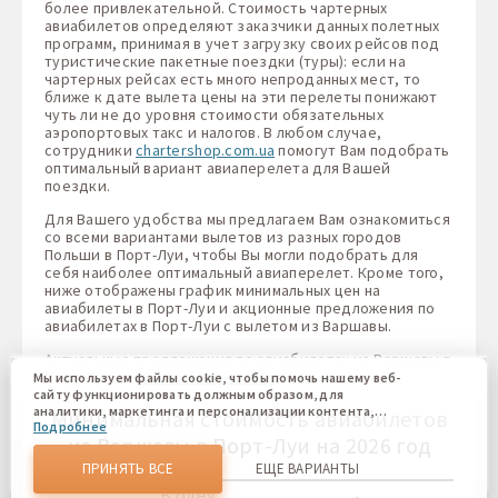
более привлекательной. Стоимость чартерных
авиабилетов определяют заказчики данных полетных
программ, принимая в учет загрузку своих рейсов под
туристические пакетные поездки (туры): если на
чартерных рейсах есть много непроданных мест, то
ближе к дате вылета цены на эти перелеты понижают
чуть ли не до уровня стоимости обязательных
аэропортовых такс и налогов. В любом случае,
сотрудники
chartershop.com.ua
помогут Вам подобрать
оптимальный вариант авиаперелета для Вашей
поездки.
Для Вашего удобства мы предлагаем Вам ознакомиться
со всеми вариантами вылетов из разных городов
Польши в Порт-Луи, чтобы Вы могли подобрать для
себя наиболее оптимальный авиаперелет. Кроме того,
ниже отображены график минимальных цен на
авиабилеты в Порт-Луи и акционные предложения по
авиабилетах в Порт-Луи с вылетом из Варшавы.
Актуальные предложения по авиабилетах из Варшавы в
Порт-Луи от
chartershop.com.ua
:
Мы используем файлы cookie, чтобы помочь нашему веб-
сайту функционировать должным образом, для
аналитики, маркетинга и персонализации контента,
Минимальная стоимость авиабилетов
Подробнее
который вы видите. Файлы cookies позволяют нам
из Варшавы в Порт-Луи на 2026 год
отличать Вас от других пользователей нашего веб-сайта.
Соглашаясь, вы соглашаетесь на использование всех этих
ПРИНЯТЬ ВСЕ
ЕЩЕ ВАРИАНТЫ
файлов cookie. Вы можете обновить свои предпочтения,
В одну
нажав кнопку настроек файлов cookie, или в любое