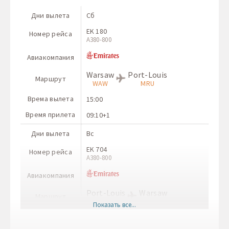
Дни вылета
Сб
EK 180
Номер рейса
A380-800
Авиакомпания
Warsaw
Port-Louis
Маршрут
WAW
MRU
Врема вылета
15:00
Время прилета
09:10+1
Дни вылета
Вс
EK 704
Номер рейса
A380-800
Авиакомпания
Port-Louis
Warsaw
Маршрут
MRU
WAW
Показать все...
Врема вылета
21:50