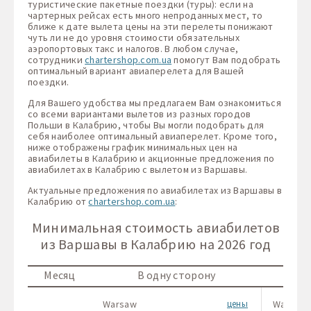
туристические пакетные поездки (туры): если на
чартерных рейсах есть много непроданных мест, то
ближе к дате вылета цены на эти перелеты понижают
чуть ли не до уровня стоимости обязательных
аэропортовых такс и налогов. В любом случае,
сотрудники
chartershop.com.ua
помогут Вам подобрать
оптимальный вариант авиаперелета для Вашей
поездки.
Для Вашего удобства мы предлагаем Вам ознакомиться
со всеми вариантами вылетов из разных городов
Польши в Калабрию, чтобы Вы могли подобрать для
себя наиболее оптимальный авиаперелет. Кроме того,
ниже отображены график минимальных цен на
авиабилеты в Калабрию и акционные предложения по
авиабилетах в Калабрию с вылетом из Варшавы.
Актуальные предложения по авиабилетах из Варшавы в
Калабрию от
chartershop.com.ua
:
Минимальная стоимость авиабилетов
из Варшавы в Калабрию на 2026 год
Месяц
В одну сторону
Warsaw
цены
Warsaw