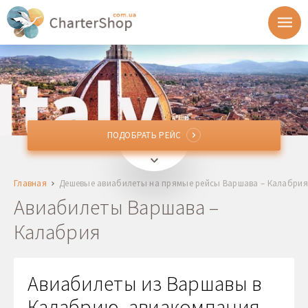
ПОДОБРАТЬ РЕЙС
ПОДОБРАТЬ РЕЙС
WAW, WMI, RDO
Варшава, Польша
Главная
Дешевые авиабилеты на прямые рейсы Варшава – Калабрия
SUF
Калабрия, Италия
Авиабилеты Варшава –
Калабрия
Отправление
Возврат
Авиабилеты из Варшавы в
Калабрию, авиакомпания
1 + 0 + 0