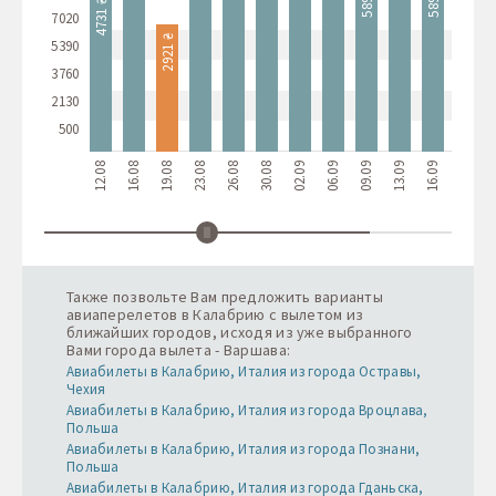
4731 ₴
7020
2921 ₴
5390
3760
2130
500
12.08
16.08
19.08
23.08
26.08
30.08
02.09
06.09
09.09
13.09
16.09
20.09
2
Также позвольте Вам предложить варианты
авиаперелетов в Калабрию с вылетом из
ближайших городов, исходя из уже выбранного
Вами города вылета - Варшава:
Авиабилеты в Калабрию, Италия из города Остравы,
Чехия
Авиабилеты в Калабрию, Италия из города Вроцлава,
Польша
Авиабилеты в Калабрию, Италия из города Познани,
Польша
Авиабилеты в Калабрию, Италия из города Гданьска,