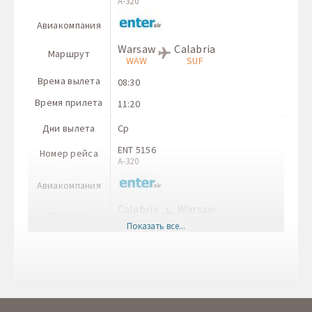
A-320
Авиакомпания
Warsaw
Calabria
Маршрут
WAW
SUF
Врема вылета
08:30
Время прилета
11:20
Дни вылета
Ср
ENT 5156
Номер рейса
A-320
Авиакомпания
Calabria
Warsaw
Маршрут
SUF
WAW
Показать все...
Врема вылета
12:00
Время прилета
14:40
Дни вылета
Вс
LO 6647