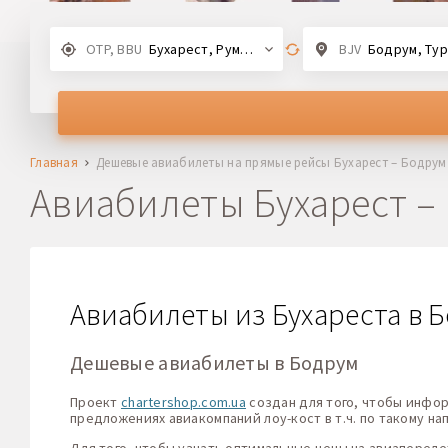
OTP, BBU
Бухарест, Румыния
BJV
Бодрум, Ту
Главная
Дешевые авиабилеты на прямые рейсы Бухарест – Бодрум
Авиабилеты Бухарест –
Авиабилеты из Бухареста в Б
Дешевые авиабилеты в Бодрум
Проект
chartershop.com.ua
создан для того, чтобы инфо
предложениях авиакомпаний лоу-кост в т.ч. по такому на