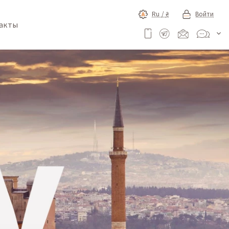
Ru /
₴
Войти
акты