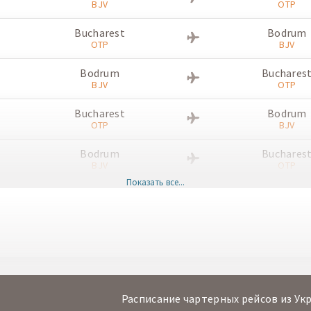
BJV
OTP
Bucharest
Bodrum
OTP
BJV
Bodrum
Buchares
BJV
OTP
Bucharest
Bodrum
OTP
BJV
Bodrum
Buchares
BJV
OTP
Показать все...
Bucharest
Bodrum
OTP
BJV
Bodrum
Buchares
BJV
OTP
Bucharest
Bodrum
OTP
BJV
Расписание чартерных рейсов из Ук