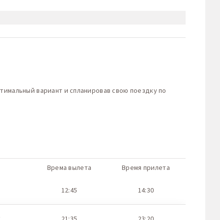
птимальный вариант и спланировав свою поездку по
Врема вылета
Время прилета
12:45
14:30
t
21:35
23:20