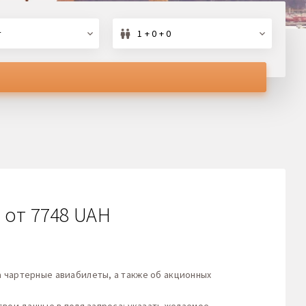
т
1 + 0 + 0
 от 7748 UAH
 чартерные авиабилеты, а также об акционных