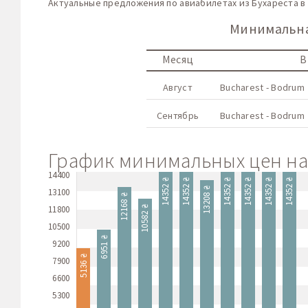
Актуальные предложения по авиабилетах из Бухареста в
Минимальная
Месяц
В
Август
Bucharest - Bodrum
Сентябрь
Bucharest - Bodrum
График минимальных цен на 
14400
14352 ₴
14352 ₴
14352 ₴
14352 ₴
14352 ₴
14352 ₴
13208 ₴
13100
12168 ₴
11800
10582 ₴
10500
6951 ₴
9200
5136 ₴
7900
6600
5300