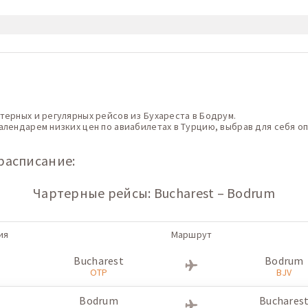
терных и регулярных рейсов из Бухареста в Бодрум.
алендарем низких цен по авиабилетах в Турцию, выбрав для себя о
расписание:
Чартерные рейсы: Bucharest – Bodrum
ия
Маршрут
Bucharest
Bodrum
OTP
BJV
Bodrum
Buchares