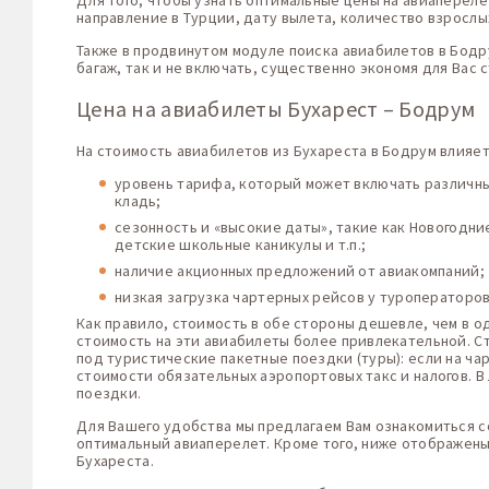
Для того, чтобы узнать оптимальные цены на авиапереле
направление в Турции, дату вылета, количество взрослы
Также в продвинутом модуле поиска авиабилетов в Бодр
багаж, так и не включать, существенно экономя для Вас 
Цена на авиабилеты Бухарест – Бодрум
На стоимость авиабилетов из Бухареста в Бодрум влияет
уровень тарифа, который может включать различные
кладь;
сезонность и «высокие даты», такие как Новогодн
детские школьные каникулы и т.п.;
наличие акционных предложений от авиакомпаний;
низкая загрузка чартерных рейсов у туроператоро
Как правило, стоимость в обе стороны дешевле, чем в о
стоимость на эти авиабилеты более привлекательной. С
под туристические пакетные поездки (туры): если на ча
стоимости обязательных аэропортовых такс и налогов. 
поездки.
Для Вашего удобства мы предлагаем Вам ознакомиться с
оптимальный авиаперелет. Кроме того, ниже отображены
Бухареста.