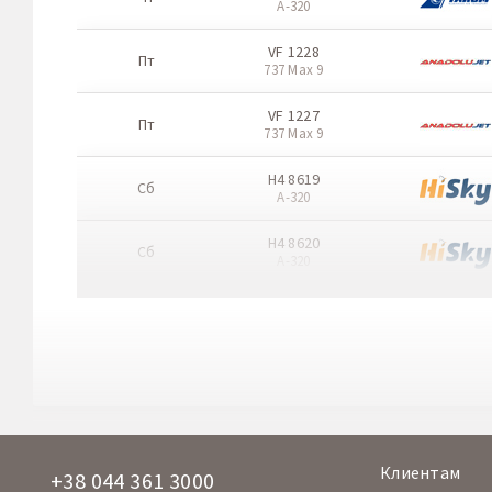
A-320
VF 1228
Пт
737 Max 9
VF 1227
Пт
737 Max 9
H4 8619
Сб
A-320
H4 8620
Сб
A-320
A2 4250
Сб
Boeing 737-800
A2 4251
Сб
Boeing 737-800
H4 8677
Сб
A-320
Клиентам
+38 044 361 3000