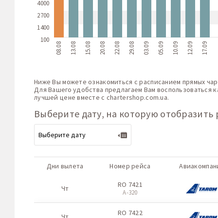
4000
2700
1400
100
08.08
13.08
15.08
20.08
22.08
29.08
03.09
05.09
10.09
12.09
17.09
Ниже Вы можете ознакомиться с расписанием прямых чар
Для Вашего удобства предлагаем Вам воспользоваться к
лучшей цене вместе с
chartershop.com.ua
.
Выберите дату, на которую отобразить 
Дни вылета
Номер рейса
Авиакомпан
RO 7421
Чт
A-320
RO 7422
Чт