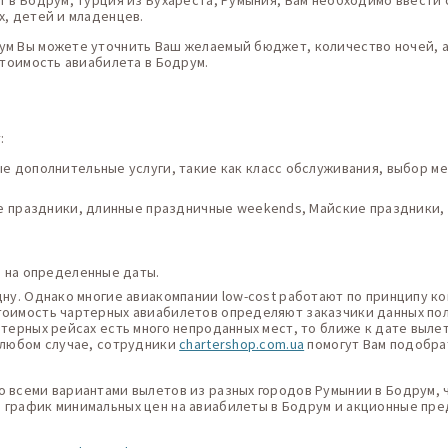
т в Бодрум, Турция из Бухареста, Румыния, Вам необходимо ввести 
х, детей и младенцев.
ум Вы можете уточнить Ваш желаемый бюджет, количество ночей, а
стоимость авиабилета в Бодрум.
:
 дополнительные услуги, такие как класс обслуживания, выбор мес
ие праздники, длинные праздничные weekends, Майские праздники,
в на определенные даты.
дну. Однако многие авиакомпании low-cost работают по принципу ко
тоимость чартерных авиабилетов определяют заказчики данных поле
ртерных рейсах есть много непроданных мест, то ближе к дате выле
В любом случае, сотрудники
chartershop.com.ua
помогут Вам подобра
о всеми вариантами вылетов из разных городов Румынии в Бодрум, 
 график минимальных цен на авиабилеты в Бодрум и акционные пре