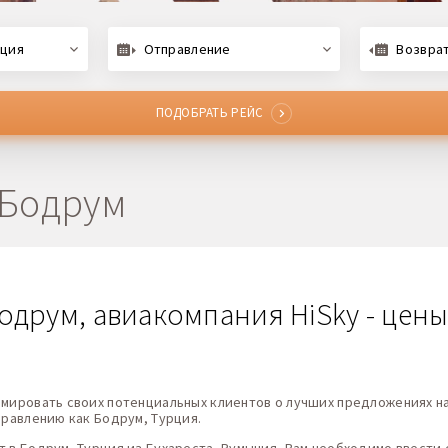
рция
Отправление
Возвра
ПОДОБРАТЬ РЕЙС
 Бодрум
одрум, авиакомпания HiSky - цены
рмировать своих потенциальных клиентов о лучших предложениях на
правлению как Бодрум, Турция.