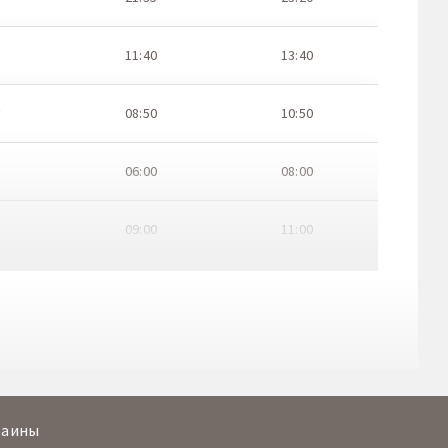
11:40
13:40
t
08:50
10:50
06:00
08:00
t
09:00
11:00
06:45
08:15
t
09:00
10:30
06:00
08:00
раины