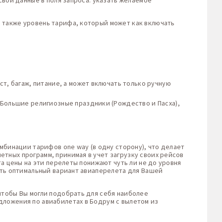
свои данные в поля запроса: указать желаемое
 также уровень тарифа, который может как включать
т, багаж, питание, а может включать только ручную
 Большие религиозные праздники (Рождество и Пасха),
мбинации тарифов one way (в одну сторону), что делает
тных программ, принимая в учет загрузку своих рейсов
та цены на эти перелеты понижают чуть ли не до уровня
ть оптимальный вариант авиаперелета для Вашей
чтобы Вы могли подобрать для себя наиболее
дложения по авиабилетах в Бодрум с вылетом из