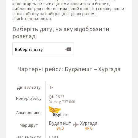
календарем низьких цін по авіаквитках в Єгипет,
вибравши для себе оптимальний варіант і спланувавши
свою поїздку за найкращою ціною разом з
chartershop.com.ua
.
Виберіть дату, на яку відобразити
розклад:
Чартерні рейси: Будапешт – Хургада
Дні вильоту
Пн
QU 3623
Номер рейсу
Boeing 737-800
Авіакомпанія
Будапешт
Хургада
Маршрут
BUD
HRG
Час вильоту
14:55