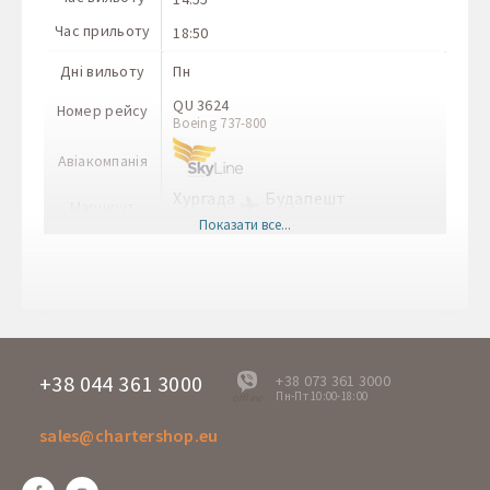
Час прильоту
18:50
Дні вильоту
Пн
QU 3624
Номер рейсу
Boeing 737-800
Авіакомпанія
Хургада
Будапешт
Маршрут
HRG
BUD
Показати все...
Час вильоту
09:35
Час прильоту
13:45
Дні вильоту
Вт
W6 2213
Номер рейсу
A-321neo
+38 044 361 3000
+38 073 361 3000
Пн-Пт 10:00-18:00
offline
Авіакомпанія
sales@chartershop.eu
Будапешт
Хургада
Маршрут
BUD
HRG