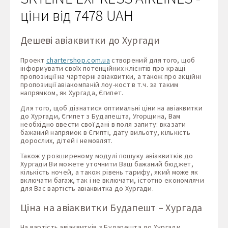
ціни від 7478 UAH
Дешеві авіаквитки до Хургади
Проект
chartershop.com.ua
створений для того, щоб
інформувати своїх потенційних клієнтів про кращі
пропозиції на чартерні авіаквитки, а також про акційні
пропозиції авіакомпаній лоу-кост в т.ч. за таким
напрямком, як Хургада, Єгипет.
Для того, щоб дізнатися оптимальні ціни на авіаквитки
до Хургади, Єгипет з Будапешта, Угорщина, Вам
необхідно ввести свої дані в поля запиту: вказати
бажаний напрямок в Єгипті, дату вильоту, кількість
дорослих, дітей і немовлят.
Також у розширеному модулі пошуку авіаквитків до
Хургади Ви можете уточнити Ваш бажаний бюджет,
кількість ночей, а також рівень тарифу, який може як
включати багаж, так і не включати, істотно економлячи
для Вас вартість авіаквитка до Хургади.
Ціна на авіаквитки Будапешт – Хургада
На вартість авіаквитків з Будапешта до Хургади