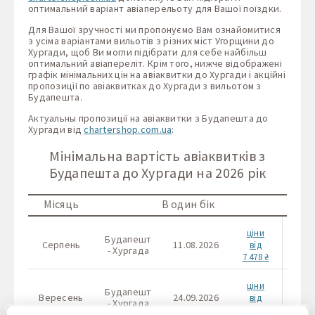
оптимальний варіант авіаперельоту для Вашої поїздки.
Для Вашої зручності ми пропонуємо Вам ознайомитися
з усіма варіантами вильотів з різних міст Угорщини до
Хургади, щоб Ви могли підібрати для себе найбільш
оптимальний авіапереліт. Крім того, нижче відображені
графік мінімальних цін на авіаквитки до Хургади і акційні
пропозиції по авіаквитках до Хургади з вильотом з
Будапешта.
Актуальны пропозиції на авіаквитки з Будапешта до
Хургади від
chartershop.com.ua
:
Мінімальна вартість авіаквитків з
Будапешта до Хургади на 2026 рік
Місяць
В один бік
ціни
Будапешт
Буд
Серпень
11.08.2026
від
- Хургада
- Ху
7 478 ₴
ціни
Будапешт
Буд
Вересень
24.09.2026
від
- Хургада
- Ху
10 140 ₴