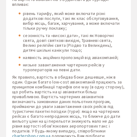
впливає:
рівень тарифу, який може включати різні
додаткові послуги, такі як клас обслуговування,
вибір місць, багаж, харчування, а може включати
тільки ручну поклажу;
сезонність та «високі дати», такі як Новорічні
свята, довгі святкові вихідні, Травневі свята,
Великі релігійні свята (Різдво та Великдень),
дитячі шкільні канікули тощо;
наявність акційних пропозицій від авіакомпаній;
низьке завантаження чартерних рейсів у
туроператорів на певні дати.
Як правило, вартість в обидва боки дешевше, ніж в
один. Однак багато low-cost авіакомпаній працюють за
принципом комбінації тарифів one way (в одну сторону),
що робить вартість на ці авіаквитки більш
привабливою. Вартість чартерних авіаквитків
визначають замовники даних польотних програм,
приймаючи до уваги завантаження своїх рейсів під
туристичні пакетні поїздки (тури): якщо на чартерних
рейсах є багато непроданих місць, то ближче до дати
вильоту ціни на ці перельоти знижують мало не до
рівня вартості обов'язкових аеропортових такс і
податків. У будь-якому випадку, співробітники
chartershop.com.ua
допоможуть Вам підібрати