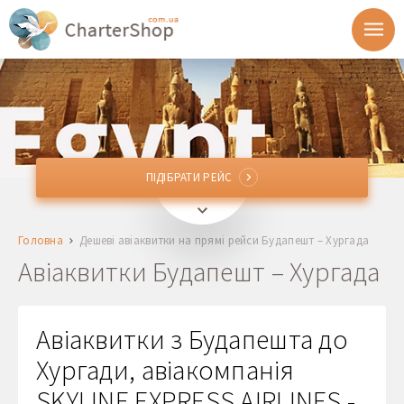
ПІДІБРАТИ РЕЙС
ПІДІБРАТИ РЕЙС
BUD
Будапешт, Угорщина
Головна
Дешеві авіаквитки на прямі рейси Будапешт – Хургада
HRG
Хургада, Єгипет
Авіаквитки Будапешт – Хургада
Відправлення
Авіаквитки з Будапешта до
Повернення
Хургади, авіакомпанія
SKYLINE EXPRESS AIRLINES -
1 + 0 + 0