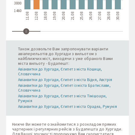
3800
1460
11.08
12.08
18.08
19.08
20.08
21.08
25.08
26.08
27.08
28.08
30.08
02.09
0
Також дозвольте Вам запропонувати варіанти
авіаперельотів до Хургади з вильотом з
найближчих міст, виходячи з уже обраного Вами
міста вильоту - Будапешт:
Авіаквитки до Хургади, Єгипет з міста Кошице,
Словаччина
Авіаквитки до Хургади, Єгипет з міста Відня, Австрія
Авіаквитки до Хургади, Єгипет із міста Братислави,
Словаччина
Авіаквитки до Хургади, Єгипет з міста Тімішоари,
Румунія
Авіаквитки до Хургади, Єгипет з міста Орадеа, Румунія
Нижче Ви можете ознайомитися з розкладом прямих
чартерних і регулярних рейсів з Будапешта до Хургади.
Для Вашої зручності пропонуємо Вам скористатися