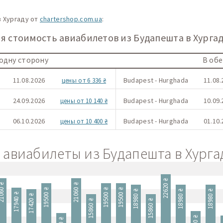
 Хургаду от
chartershop.com.ua
:
 стоимость авиабилетов из Будапешта в Хургаду
 одну сторону
В об
11.08.2026
Budapest - Hurghada
11.08.
цены от 6 336 ₴
24.09.2026
Budapest - Hurghada
10.09.
цены от 10 140 ₴
06.10.2026
Budapest - Hurghada
01.10.
цены от 10 400 ₴
авиабилеты из Будапешта в Хургад
22620 ₴
060 ₴
21060 ₴
19500 ₴
19500 ₴
19500 ₴
18980 ₴
18980 ₴
18980 ₴
17940 ₴
17420 ₴
15860 ₴
15860 ₴