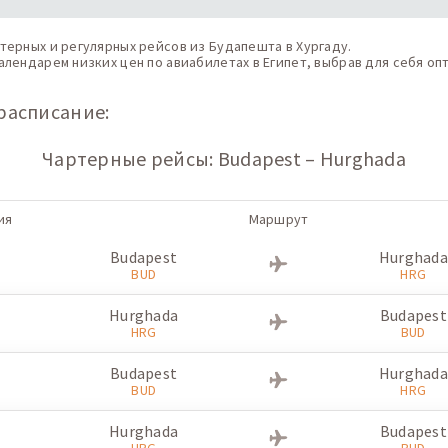
терных и регулярных рейсов из Будапешта в Хургаду.
лендарем низких цен по авиабилетах в Египет, выбрав для себя оп
расписание:
Чартерные рейсы: Budapest – Hurghada
ия
Маршрут
Budapest
Hurghada
BUD
HRG
Hurghada
Budapest
HRG
BUD
Budapest
Hurghada
BUD
HRG
Hurghada
Budapest