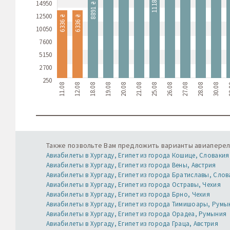
11180 ₴
14950
8891 ₴
12500
6336 ₴
6336 ₴
10050
7600
5150
2700
250
11.08
12.08
18.08
19.08
20.08
21.08
25.08
26.08
27.08
28.08
30.08
0
Также позвольте Вам предложить варианты авиапереле
Авиабилеты в Хургаду, Египет из города Кошице, Словакия
Авиабилеты в Хургаду, Египет из города Вены, Австрия
Авиабилеты в Хургаду, Египет из города Братиславы, Слов
Авиабилеты в Хургаду, Египет из города Остравы, Чехия
Авиабилеты в Хургаду, Египет из города Брно, Чехия
Авиабилеты в Хургаду, Египет из города Тимишоары, Румы
Авиабилеты в Хургаду, Египет из города Орадеа, Румыния
Авиабилеты в Хургаду, Египет из города Граца, Австрия