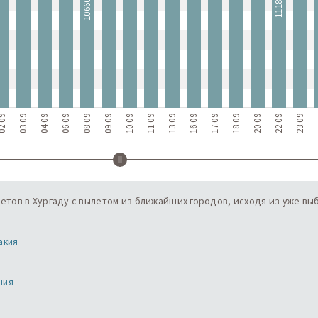
11180 ₴
10660 ₴
1
2.09
03.09
04.09
06.09
08.09
09.09
10.09
11.09
13.09
16.09
17.09
18.09
20.09
22.09
23.09
2
тов в Хургаду с вылетом из ближайших городов, исходя из уже выб
акия
ния