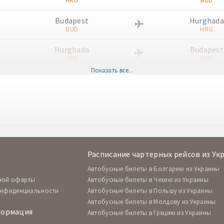
HRG
BUD
Budapest
Hurghada
BUD
HRG
Hurghada
Budapest
HRG
BUD
Показать все...
Budapest
Hurghada
BUD
HRG
Hurghada
Budapest
HRG
BUD
Budapest
Hurghada
BUD
HRG
Расписание чартерных рейсов из Ук
Hurghada
Budapest
Автобусные билеты в Болгарию из Украины
HRG
BUD
ной оферты
Автобусные билеты в Чехию из Украины
онфиденциальности
Автобусные билеты в Польшу из Украины
Budapest
Hurghada
Автобусные билеты в Молдову из Украины
BUD
HRG
формация
Автобусные билеты в Грецию из Украины
Hurghada
Budapest