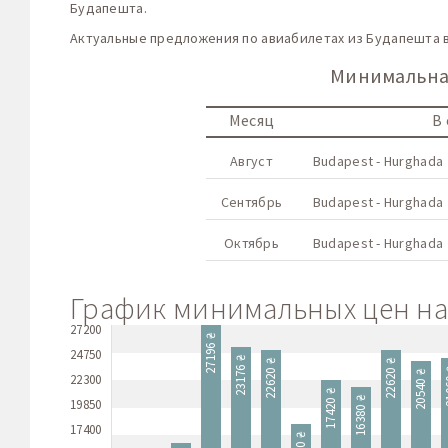
Будапешта.
Актуальные предложения по авиабилетах из Будапешта в
Минимальная
Месяц
В
Август
Budapest - Hurghada
Сентябрь
Budapest - Hurghada
Октябрь
Budapest - Hurghada
График минимальных цен на 
27200
27196 ₴
24750
23176 ₴
22620 ₴
22620 ₴
21
20540 ₴
22300
17420 ₴
16380 ₴
19850
17400