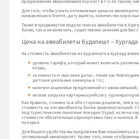
предложениях авиакомпаний лоу-кост в т.ч. по такому на
Для того, чтобы узнать оптимальные цены на авиапереле
направление в Египте, дату вылета, количество взрослых
Также в продвинутом модуле поиска авиабилетов в Хург
багаж, так и не включать, существенно экономя для Вас 
Цена на авиабилеты Будапешт – Хургада
На стоимость авиабилетов из Будапешта в Хургаду влияе
уровень тарифа, который может включать различные
кладь;
сезонность и «высокие даты», такие как Новогодн
детские школьные каникулы и т.п.;
наличие акционных предложений от авиакомпаний;
низкая загрузка чартерных рейсов у туроператоро
Как правило, стоимость в обе стороны дешевле, чем в о
стоимость на эти авиабилеты более привлекательной. С
под туристические пакетные поездки (туры): если на ча
стоимости обязательных аэропортовых такс и налогов. 
поездки.
Для Вашего удобства мы предлагаем Вам ознакомиться со
оптимальный авиаперелет. Кроме того, ниже отображены