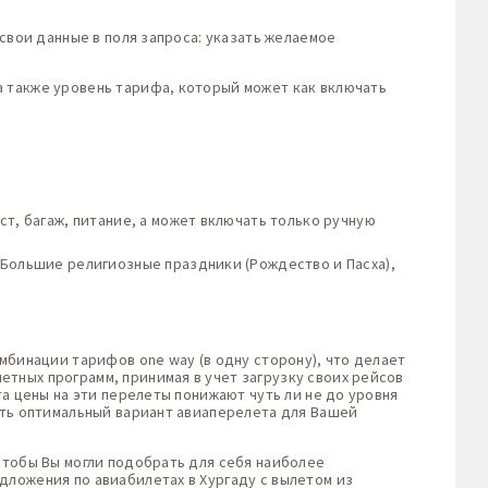
 свои данные в поля запроса: указать желаемое
а также уровень тарифа, который может как включать
т, багаж, питание, а может включать только ручную
 Большие религиозные праздники (Рождество и Пасха),
мбинации тарифов one way (в одну сторону), что делает
тных программ, принимая в учет загрузку своих рейсов
та цены на эти перелеты понижают чуть ли не до уровня
ть оптимальный вариант авиаперелета для Вашей
чтобы Вы могли подобрать для себя наиболее
дложения по авиабилетах в Хургаду с вылетом из