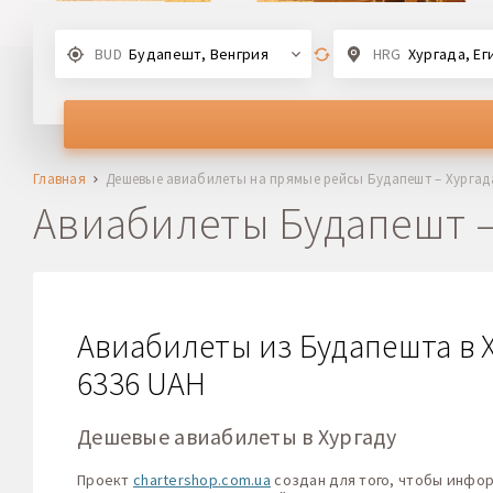
BUD
Будапешт, Венгрия
HRG
Хургада, Ег
Главная
Дешевые авиабилеты на прямые рейсы Будапешт – Хургад
Авиабилеты Будапешт –
Авиабилеты из Будапешта в Х
6336 UAH
Дешевые авиабилеты в Хургаду
Проект
chartershop.com.ua
создан для того, чтобы инфо