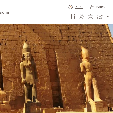
Ru /
₴
Войти
акты