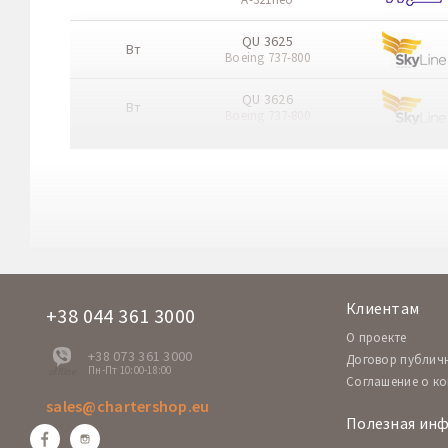
QU 3625
Вт
Boeing 737-800
QU 3626
Вт
Boeing 737-800
NP 7302
Ср
A-321
NP 7301
Ср
A-321
QU 3623
Ср
Boeing 737-800
Клиентам
+38 044 361 3000
QU 3624
O проекте
Ср
Boeing 737-800
+38 073 361 3000
Договор публич
Пн-Пт 10:00-18:00
offline
Соглашение о к
W6 2213
Чт
sales@chartershop.eu
A-321neo
Полезная ин
W6 2214