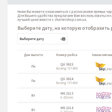
Ниже Вы можете ознакомиться с расписанием прямых чар
Для Вашего удобства предлагаем Вам воспользоваться ка
лучшей цене вместе с
chartershop.com.ua
.
Выберите дату, на которую отобразить 
Дни вылета
Номер рейса
Авиакомпан
QU 3623
Пн
Boeing 737-800
QU 3624
Пн
Boeing 737-800
W6 2213
Вт
A-321neo
W6 2214
Вт
A-321neo