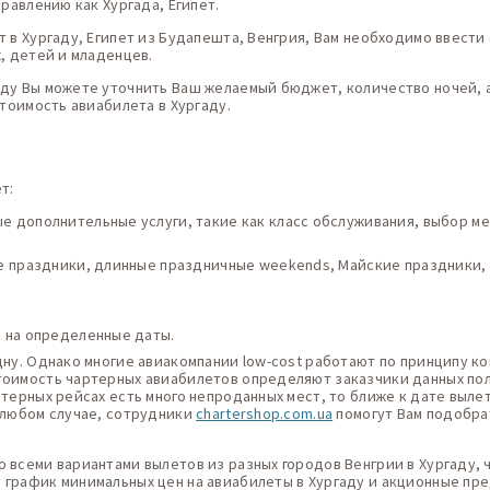
правлению как Хургада, Египет.
т в Хургаду, Египет из Будапешта, Венгрия, Вам необходимо ввести
, детей и младенцев.
аду Вы можете уточнить Ваш желаемый бюджет, количество ночей, 
стоимость авиабилета в Хургаду.
т:
 дополнительные услуги, такие как класс обслуживания, выбор мес
ие праздники, длинные праздничные weekends, Майские праздники,
в на определенные даты.
дну. Однако многие авиакомпании low-cost работают по принципу ко
тоимость чартерных авиабилетов определяют заказчики данных поле
ртерных рейсах есть много непроданных мест, то ближе к дате выле
В любом случае, сотрудники
chartershop.com.ua
помогут Вам подобра
 всеми вариантами вылетов из разных городов Венгрии в Хургаду, 
 график минимальных цен на авиабилеты в Хургаду и акционные пре