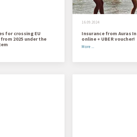
16.09.2024
es for crossing EU
Insurance from Auras I
 from 2025 under the
online + UBER voucher!
stem
More ...