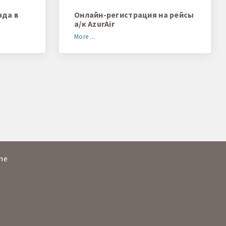
зда в
Онлайн-регистрация на рейсы
а/к AzurAir
More ...
ine