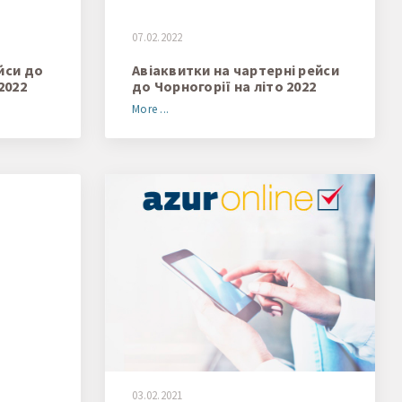
07.02.2022
йси до
Авіаквитки на чартерні рейси
2022
до Чорногорії на літо 2022
More ...
03.02.2021