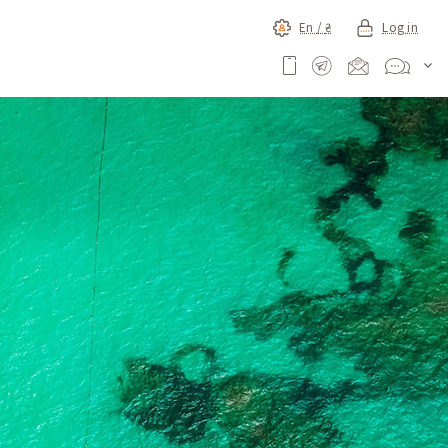
En /
₴
Log in