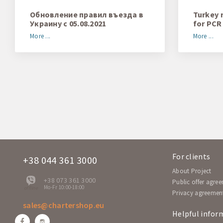
Обновление правил въезда в
Turkey 
Украину с 05.08.2021
for PCR
More ...
More ...
For clients
+38 044 361 3000
About Project
+38 073 361 3000
Public offer agre
Mo-Fr 10:00-18:00
offline
Privacy agreemen
sales@chartershop.eu
Helpful infor