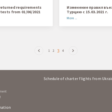
returned requirements
Изменение правил въе
 tests from 01/06/2021
Турцию с 15.03.2021 г.
More ...
3
1
2
4
Schedule of charter flights from Ukra
ement
t
mation