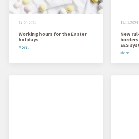
17.04.2025
11.11.2024
Working hours for the Easter
New rul
holidays
borders
EES sy
More ...
More ...