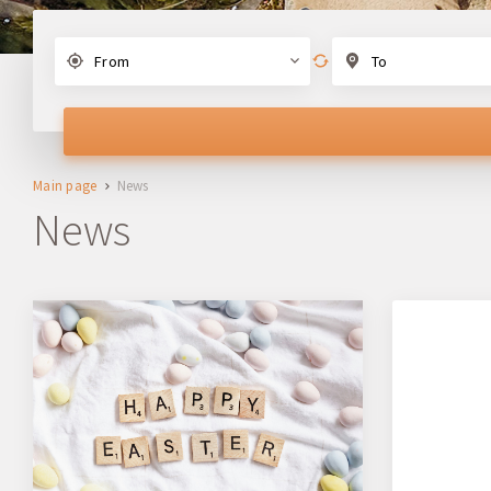
From
To
Main page
News
News