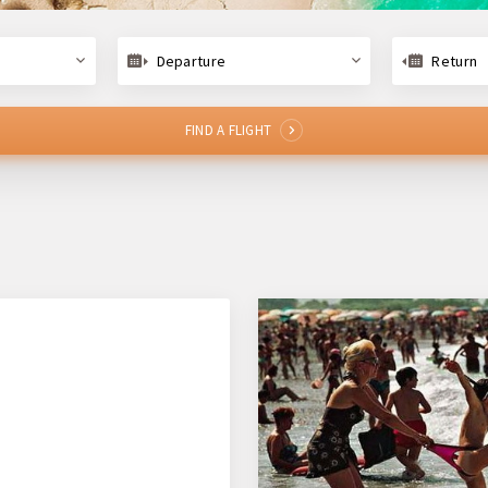
Departure
Return
FIND A FLIGHT