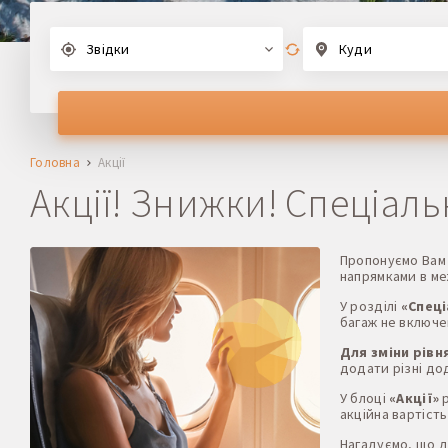
Звідки
Куди
Головна
Акції
Акції! Знижки! Спеціаль
Пропонуємо Вам
напрямками в ме
У розділі
«Спеці
багаж не включе
Для зміни рівн
додати різні дод
У блоці
«Акції»
р
акційна вартіст
Нагадуємо, що дл