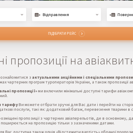
Відправлення
Поверн
ПІДІБРАТИ РЕЙС
ні пропозиції на авіаквит
 ознайомитися з
актуальними акційними і спеціальними пропози
жах чартерних програм туроператорів України, а також пропозиції ав
альні пропозиції»
ми включили мінімальні доступні тарифи авіаком
ний.
я тарифу
Ви можете отбрати зручні для Вас дати і перейти на стор
аткові послуги, такі як: додатковий багаж, перевезення тварини в сало
озміщені пропозиції з чартерних авіаперельотів, де в основному, дат
ь поширюється на пропозицію тільки з зазначеними датами.
я Вас доступна також опція «Відстежити вартість» обраної пропозиці