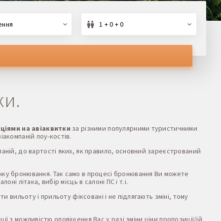
ення
1 + 0 + 0
ки.
ціями на авіаквитки
за різними популярними туристичними
іакомпаній лоу-костів.
паній, до вартості яких, як правило, основний зареєстрований
інку бронювання. Так само в процесі бронювання Ви можете
ні літака, вибір місць в салоні ПС і т.і.
и вильоту і прильоту фіксовані і не підлягають зміні, тому
ї з можливістю оповіщення Вас у разі зміни ціни пропозиції/ій.