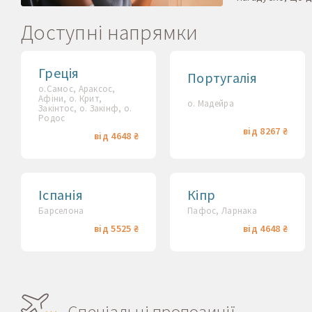
Доступні напрямки
Греція
Португалія
о.Самос, Араксос,
Афіни, о. Крит,
о. Мадейра
Закінтос, о. Закінф, о.
Родос
від 8267 ₴
від 4648 ₴
Іспанія
Кіпр
Барселона
Пафос, Ларнака
від 5525 ₴
від 4648 ₴
Спеціальні пропозиції