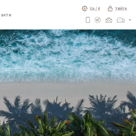
Ua /
₴
Увійти
такти