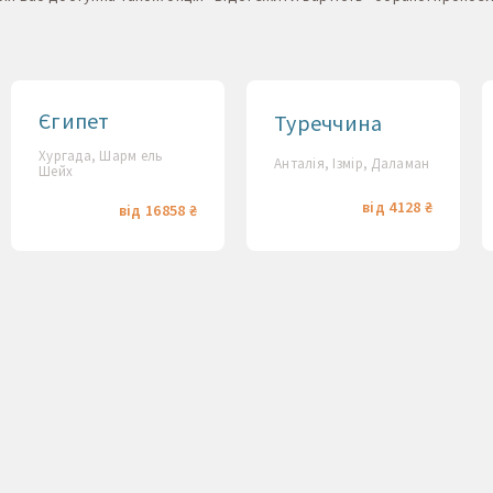
Єгипет
Туреччина
Хургада, Шарм ель
Анталія, Ізмір, Даламан
Шейх
від 4128 ₴
від 16858 ₴