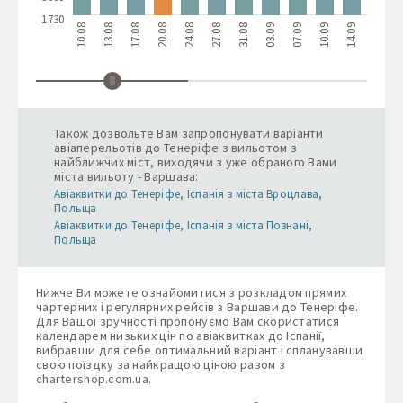
1730
10.08
13.08
17.08
20.08
24.08
27.08
31.08
03.09
07.09
10.09
14.09
17.09
2
Також дозвольте Вам запропонувати варіанти
авіаперельотів до Тенеріфе з вильотом з
найближчих міст, виходячи з уже обраного Вами
міста вильоту - Варшава:
Авіаквитки до Тенеріфе, Іспанія з міста Вроцлава,
Польща
Авіаквитки до Тенеріфе, Іспанія з міста Познані,
Польща
Нижче Ви можете ознайомитися з розкладом прямих
чартерних і регулярних рейсів з Варшави до Тенеріфе.
Для Вашої зручності пропонуємо Вам скористатися
календарем низьких цін по авіаквитках до Іспанії,
вибравши для себе оптимальний варіант і спланувавши
свою поїздку за найкращою ціною разом з
chartershop.com.ua
.