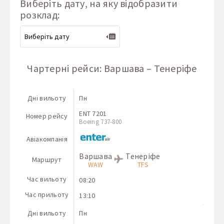
Виберіть дату, на яку відобразити
розклад:
Чартерні рейси: Варшава – Тенеріфе
Дні вильоту
Пн
ENT 7201
Номер рейсу
Boeing 737-800
Авіакомпанія
Варшава
Тенеріфе
Маршрут
WAW
TFS
Час вильоту
08:20
Час прильоту
13:10
Дні вильоту
Пн