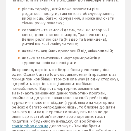
рівень тарифу, який може включати різні
додаткові послуги, такі як клас обслуговування,
вибір місць, багаж, харчування, а може включати
тільки ручну поклажу;
сезонність та «високі дати», такі як Новорічні
свята, довгі святкові вихідні, Травневі свята,
Великі релігійні свята (Різдво та Великдень),
дитячі шкільні канікули тощо;
наявність акційних пропозицій від авіакомпаній;
низьке завантаження чартерних рейсів у
туроператорів на певні дати.
Як правило, вартість в обидва боки дешевше, ніж в
один. Однак багато low-cost авіакомпаній працюють за
принципом комбінації тарифів one way (в одну сторону),
що робить вартість на ці авіаквитки більш
привабливою. Вартість чартерних авіаквитків
визначають замовники даних польотних програм,
приймаючи до уваги завантаження своїх рейсів під
туристичні пакетні поїздки (тури): якщо на чартерних
рейсах є багато непроданих місць, то ближче до дати
вильоту ціни на ці перельоти знижують мало не до
рівня вартості обов'язкових аеропортових такс і
податків. У будь-якому випадку, співробітники
chartershop.com.ua
допоможуть Вам підібрати
оптимальний варіант авіаперельоту для Вашої поїздки.