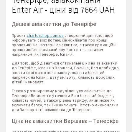
Enter Air - ціни від 7664 UAH
Дешеві авіаквитки до Тенеріфе
Проект
chartershop.com.ua
створений для того, щоб
інформувати своїх потенційних клієнтів про кращі
пропозиції на чартерні авіаквитки, а також про акційні
пропозиції авіакомпаній лоу-кост в т.ч. за таким
напрямком, як Тенеріфе, Іспанія.
Для того, щоб дізнатися оптимальні ціни на авіаквитки
до Тенеріфе, Іспанія з Варшави, Польща, Вам необхідно
ввести свої дані в поля запиту: вказати бажаний
напрямок на Іспанії, дату вильоту, кількість дорослих,
дітей і немовлят.
Також у розширеному модулі пошуку авіаквитків до
Тенеріфе Ви можете уточнити Ваш бажаний бюджет,
кількість ночей, а також рівень тарифу, який може як
включати багаж, так і не включати, істотно економлячи
для Вас вартість авіаквитка до Тенеріфе.
Ціна на авіаквитки Варшава – Тенеріфе
На вартість авіаквитків з Варшави до Тенеріфе впливає: