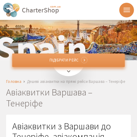
ПІДІБРАТИ РЕЙС
ПІДІБРАТИ РЕЙС
WAW, WMI, RDO
Варшава, Польща
Головна
Дешеві авіаквитки на прямі рейси Варшава – Тенеріфе
TFS, TFN
Тенеріфе, Іспанія
Авіаквитки Варшава –
Тенеріфе
Відправлення
Повернення
Авіаквитки з Варшави до
Тенеріфе, авіакомпанія
1 + 0 + 0