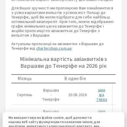
Для Вашої зручності ми пропонуємо Вам ознайомитися
з усіма варіантами вильотів з різних міст Польщі до
Тенеріфе, щоб Ви могли підібрати для себе найбільш
оптимальний авіапереліт. Крім того, нижче відображені
графік мінімальних цін на авіаквитки до Тенеріфе і
акційні пропозиції по авіаквитках до Тенеріфе з
вильотом з Варшави.
Актуальны пропозиції на авіаквитки з Варшави до
Тенеріфе від
chartershop.com.ua
:
Мінімальна вартість авіаквитків з
Варшави до Тенеріфе на 2026 рік
Місяць
В один бік
Варшава
ціни
Варш
Серпень
-
20.08.2026
-
від
Тенеріфе
Тене
7 664 ₴
Варшава
ціни
Варш
Вересень
-
03.09.2026
-
від
Ми використовуємо файли cookie, щоб допомогти
Тенеріфе
Тене
21 017 ₴
нашому веб-сайту функціонувати належним чином, для
аналітики, маркетингу та персоналізації контенту, який