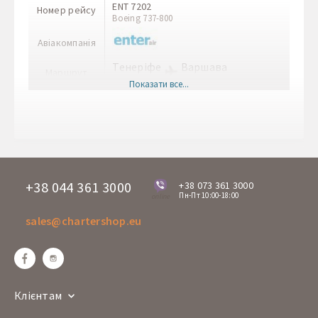
ENT 7202
Номер рейсу
Boeing 737-800
Авіакомпанія
Тенеріфе
Варшава
Маршрут
TFS
WAW
Показати все...
Час вильоту
14:00
Час прильоту
20:20
Дні вильоту
Чт
ENT 7973
Номер рейсу
Boeing 737-800
+38 044 361 3000
+38 073 361 3000
Пн-Пт 10:00-18:00
online
Авіакомпанія
sales@chartershop.eu
Варшава
Тенеріфе
Маршрут
WAW
TFS
Час вильоту
21:00
Час прильоту
01:50+1
Клієнтам
Дні вильоту
Пт