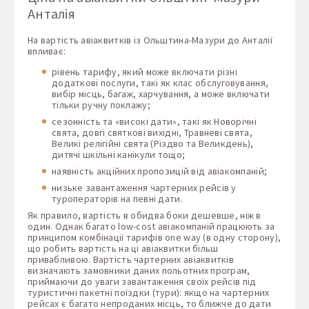
Анталія
На вартість авіаквитків із Ольштина-Мазури до Анталії
впливає:
рівень тарифу, який може включати різні
додаткові послуги, такі як клас обслуговування,
вибір місць, багаж, харчування, а може включати
тільки ручну поклажу;
сезонність та «високі дати», такі як Новорічні
свята, довгі святкові вихідні, Травневі свята,
Великі релігійні свята (Різдво та Великдень),
дитячі шкільні канікули тощо;
наявність акційних пропозицій від авіакомпаній;
низьке завантаження чартерних рейсів у
туроператорів на певні дати.
Як правило, вартість в обидва боки дешевше, ніж в
один. Однак багато low-cost авіакомпаній працюють за
принципом комбінації тарифів one way (в одну сторону),
що робить вартість на ці авіаквитки більш
привабливою. Вартість чартерних авіаквитків
визначають замовники даних польотних програм,
приймаючи до уваги завантаження своїх рейсів під
туристичні пакетні поїздки (тури): якщо на чартерних
рейсах є багато непроданих місць, то ближче до дати