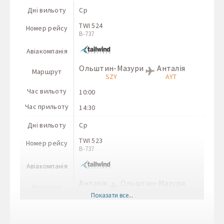
Дні вильоту
Ср
TWI 524
Номер рейсу
B-737
Авіакомпанія
Ольштин-Мазури
Анталія
Маршрут
SZY
AYT
Час вильоту
10:00
Час прильоту
14:30
Дні вильоту
Ср
TWI 523
Номер рейсу
B-737
Авіакомпанія
Анталія
Ольштин-Мазури
Маршрут
AYT
SZY
Показати все...
Час вильоту
06:35
Час прильоту
09:00