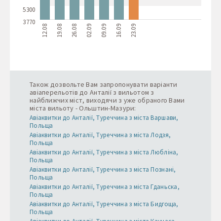
5300
3770
12.08
19.08
26.08
02.09
09.09
16.09
23.09
Також дозвольте Вам запропонувати варіанти
авіаперельотів до Анталії з вильотом з
найближчих міст, виходячи з уже обраного Вами
міста вильоту - Ольштин-Мазури:
Авіаквитки до Анталії, Туреччина з міста Варшави,
Польща
Авіаквитки до Анталії, Туреччина з міста Лодзя,
Польща
Авіаквитки до Анталії, Туреччина з міста Любліна,
Польща
Авіаквитки до Анталії, Туреччина з міста Познані,
Польща
Авіаквитки до Анталії, Туреччина з міста Гданьска,
Польща
Авіаквитки до Анталії, Туреччина з міста Бидгоща,
Польща