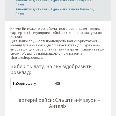
Авіаквитки до Анталії, Туреччина з міста Каунаса,
Литва
Авіаквитки до Анталії, Туреччина із міста Паланги,
Литва
Нижче Ви можете ознайомитися з розкладом прямих
чартерних і регулярних рейсів із Ольштина-Мазури до
Анталії.
Для Вашої зручності пропонуємо Вам скористатися
календарем низьких цін по авіаквитках до Туреччини,
вибравши для себе оптимальний варіант і спланувавши
свою поїздку за найкращою ціною разом з
chartershop.com.ua
.
Виберіть дату, на яку відобразити
розклад:
Чартерні рейси: Ольштин-Мазури –
Анталія