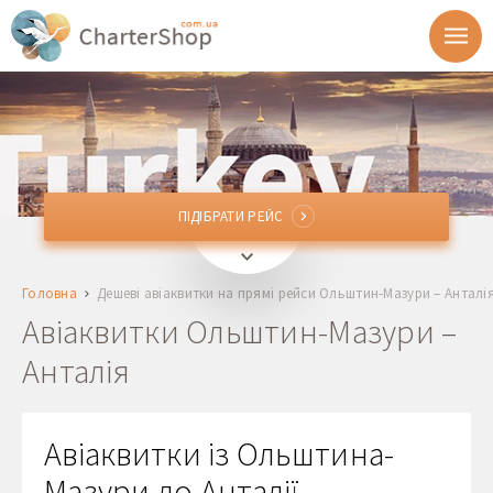
ПІДІБРАТИ РЕЙС
ПІДІБРАТИ РЕЙС
SZY
Ольштин-Мазури, Польща
Головна
Дешеві авіаквитки на прямі рейси Ольштин-Мазури – Анталі
AYT
Анталія, Туреччина
Авіаквитки Ольштин-Мазури –
Анталія
Відправлення
Повернення
Авіаквитки із Ольштина-
Мазури до Анталії,
1 + 0 + 0