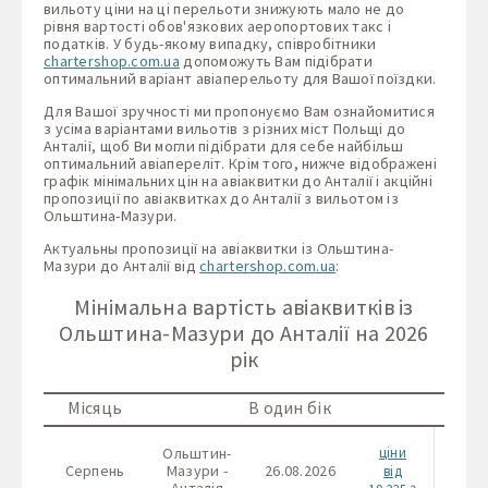
вильоту ціни на ці перельоти знижують мало не до
рівня вартості обов'язкових аеропортових такс і
податків. У будь-якому випадку, співробітники
chartershop.com.ua
допоможуть Вам підібрати
оптимальний варіант авіаперельоту для Вашої поїздки.
Для Вашої зручності ми пропонуємо Вам ознайомитися
з усіма варіантами вильотів з різних міст Польщі до
Анталії, щоб Ви могли підібрати для себе найбільш
оптимальний авіапереліт. Крім того, нижче відображені
графік мінімальних цін на авіаквитки до Анталії і акційні
пропозиції по авіаквитках до Анталії з вильотом із
Ольштина-Мазури.
Актуальны пропозиції на авіаквитки із Ольштина-
Мазури до Анталії від
chartershop.com.ua
:
Мінімальна вартість авіаквитків із
Ольштина-Мазури до Анталії на 2026
рік
Місяць
В один бік
Ольштин-
ціни
Ольш
Серпень
Мазури -
26.08.2026
Мазу
від
Анталія
Ант