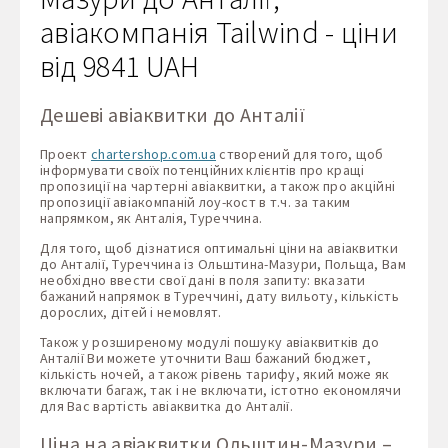
авіакомпанія Tailwind - ціни
від 9841 UAH
Дешеві авіаквитки до Анталії
Проект
chartershop.com.ua
створений для того, щоб
інформувати своїх потенційних клієнтів про кращі
пропозиції на чартерні авіаквитки, а також про акційні
пропозиції авіакомпаній лоу-кост в т.ч. за таким
напрямком, як Анталія, Туреччина.
Для того, щоб дізнатися оптимальні ціни на авіаквитки
до Анталії, Туреччина із Ольштина-Мазури, Польща, Вам
необхідно ввести свої дані в поля запиту: вказати
бажаний напрямок в Туреччині, дату вильоту, кількість
дорослих, дітей і немовлят.
Також у розширеному модулі пошуку авіаквитків до
Анталії Ви можете уточнити Ваш бажаний бюджет,
кількість ночей, а також рівень тарифу, який може як
включати багаж, так і не включати, істотно економлячи
для Вас вартість авіаквитка до Анталії.
Ціна на авіаквитки Ольштин-Мазури –