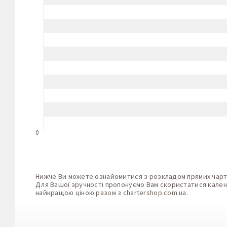
0
Нижче Ви можете ознайомитися з розкладом прямих чартер
Для Вашої зручності пропонуємо Вам скористатися календ
найкращою ціною разом з
chartershop.com.ua
.