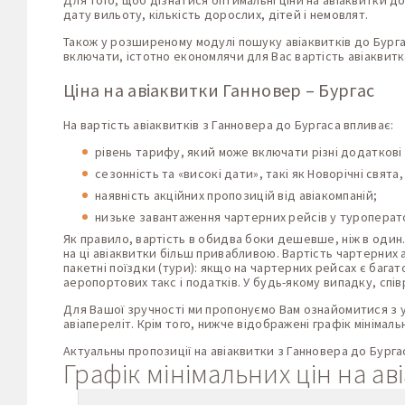
Для того, щоб дізнатися оптимальні ціни на авіаквитки до
дату вильоту, кількість дорослих, дітей і немовлят.
Також у розширеному модулі пошуку авіаквитків до Бурга
включати, істотно економлячи для Вас вартість авіаквитк
Ціна на авіаквитки Ганновер – Бургас
На вартість авіаквитків з Ганновера до Бургаса впливає:
рівень тарифу, який може включати різні додаткові п
сезонність та «високі дати», такі як Новорічні свята,
наявність акційних пропозицій від авіакомпаній;
низьке завантаження чартерних рейсів у туроперато
Як правило, вартість в обидва боки дешевше, ніж в один.
на ці авіаквитки більш привабливою. Вартість чартерних
пакетні поїздки (тури): якщо на чартерних рейсах є бага
аеропортових такс і податків. У будь-якому випадку, спі
Для Вашої зручності ми пропонуємо Вам ознайомитися з ус
авіапереліт. Крім того, нижче відображені графік мінімаль
Актуальны пропозиції на авіаквитки з Ганновера до Бурга
Графік мінімальних цін на ав