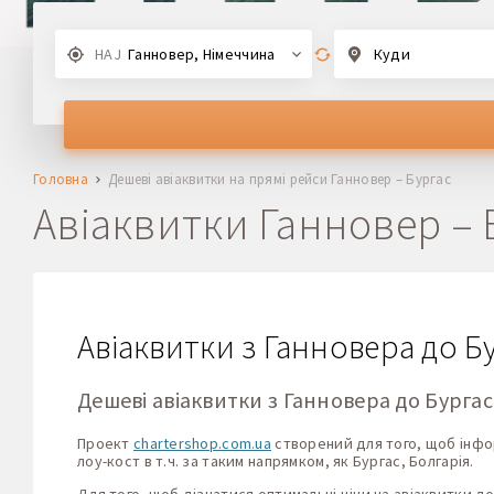
HAJ
Ганновер, Німеччина
Куди
Головна
Дешеві авіаквитки на прямі рейси Ганновер – Бургас
Авіаквитки Ганновер – 
Авіаквитки з Ганновера до Б
Дешеві авіаквитки з Ганновера до Бургас
Проект
chartershop.com.ua
створений для того, щоб інформ
лоу-кост в т.ч. за таким напрямком, як Бургас, Болгарія.