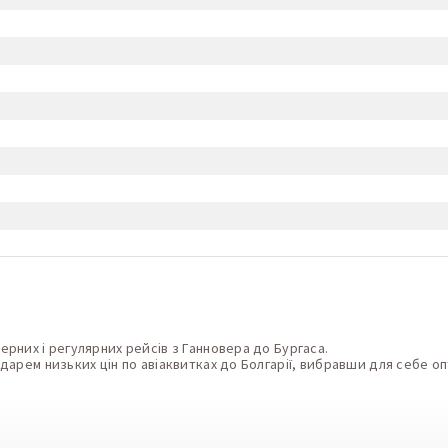
них і регулярних рейсів з Ганновера до Бургаса.
арем низьких цін по авіаквитках до Болгарії, вибравши для себе оп