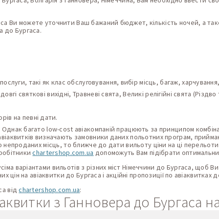
 Бургаса, Болгарія з Ганновера, Німеччина, Вам необхідно ввести свої
са Ви можете уточнити Ваш бажаний бюджет, кількість ночей, а тако
а до Бургаса.
ослуги, такі як клас обслуговування, вибір місць, багаж, харчування
 довгі святкові вихідні, Травневі свята, Великі релігійні свята (Різдв
рів на певні дати.
 Однак багато low-cost авіакомпаній працюють за принципом комбіна
 авіаквитків визначають замовники даних польотних програм, приймаю
то непроданих місць, то ближче до дати вильоту ціни на ці перельот
вробітники
chartershop.com.ua
допоможуть Вам підібрати оптимальний
іма варіантами вильотів з різних міст Німеччини до Бургаса, щоб В
них цін на авіаквитки до Бургаса і акційні пропозиції по авіаквитках 
са від
chartershop.com.ua
:
іаквитки з Ганновера до Бургаса на