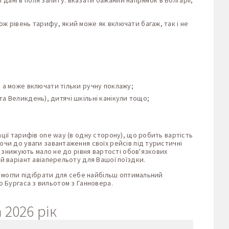
 дані в поля запиту: вказати бажаний напрямок в Болгарії,
ж рівень тарифу, який може як включати багаж, так і не
, а може включати тільки ручну поклажу;
о та Великдень), дитячі шкільні канікули тощо;
ції тарифів one way (в одну сторону), що робить вартість
чи до уваги завантаження своїх рейсів під туристичні
и знижують мало не до рівня вартості обов'язкових
 варіант авіаперельоту для Вашої поїздки.
и могли підібрати для себе найбільш оптимальний
до Бургаса з вильотом з Ганновера.
 2026 рік