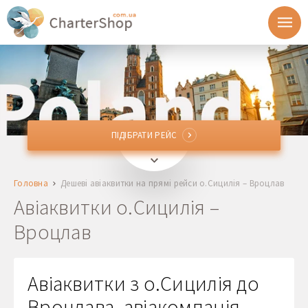
ПІДІБРАТИ РЕЙС
ПІДІБРАТИ РЕЙС
CTA, PMO, CIY
о.Сицилія, Італія
Головна
Дешеві авіаквитки на прямі рейси о.Сицилія – Вроцлав
WRO
Вроцлав, Польща
Авіаквитки о.Сицилія –
Вроцлав
Відправлення
Повернення
Авіаквитки з о.Сицилія до
Вроцлава, авіакомпанія
1 + 0 + 0