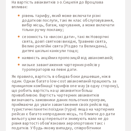
На вартість авіаквитків з о.Сицилія до Вроцлава
впливає:
рівень тарифу, який може включати різні
додаткові послуги, такі як клас обслуговування,
вибір місць, багаж, харчування, а може включати
тільки ручну поклажу;
сезонність та «високі дати», такі як Новорічні
свята, довгі святкові вихідні, Травневі свята,
Великі релігійні свята (Різдво та Великдень),
дитячі шкільні канікули тощо;
наявність акційних пропозицій від авіакомпаній;
низьке завантаження чартерних рейсів у
туроператорів на певні дати.
Як правило, вартість в обидва боки дешевше, ніж в
один. Однак багато low-cost авіакомпаній працюють за
принципом комбінації тарифів one way (в одну сторону),
що робить вартість на ці авіаквитки більш
привабливою. Вартість чартерних авіаквитків
визначають замовники даних польотних програм,
приймаючи до уваги завантаження своїх рейсів під
туристичні пакетні поїздки (тури): якщо на чартерних
рейсах є багато непроданих місць, то ближче до дати
вильоту ціни на ці перельоти знижують мало не до
рівня вартості обов'язкових аеропортових такс і
податків. У будь-якому випадку, співробітники