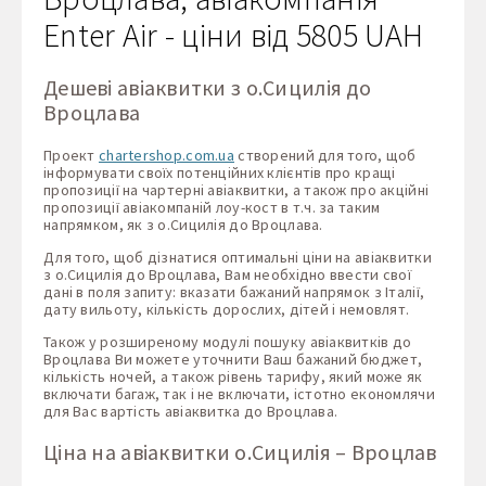
Enter Air - ціни від 5805 UAH
Дешеві авіаквитки з о.Сицилія до
Вроцлава
Проект
chartershop.com.ua
створений для того, щоб
інформувати своїх потенційних клієнтів про кращі
пропозиції на чартерні авіаквитки, а також про акційні
пропозиції авіакомпаній лоу-кост в т.ч. за таким
напрямком, як з о.Сицилія до Вроцлава.
Для того, щоб дізнатися оптимальні ціни на авіаквитки
з о.Сицилія до Вроцлава, Вам необхідно ввести свої
дані в поля запиту: вказати бажаний напрямок з Італії,
дату вильоту, кількість дорослих, дітей і немовлят.
Також у розширеному модулі пошуку авіаквитків до
Вроцлава Ви можете уточнити Ваш бажаний бюджет,
кількість ночей, а також рівень тарифу, який може як
включати багаж, так і не включати, істотно економлячи
для Вас вартість авіаквитка до Вроцлава.
Ціна на авіаквитки о.Сицилія – Вроцлав