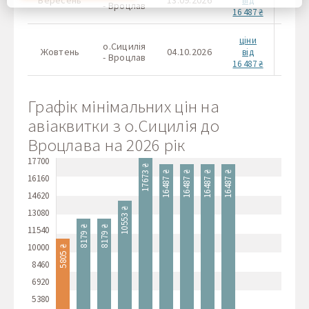
від
Ви погоджуєтеся на використання всіх цих файлів cookie.
- Вроцлав
16 487 ₴
Ви можете оновити свої налаштування, натиснувши
кнопку налаштувань cookie, або в будь-який час,
перейшовши до нашої політики використання файлів
ціни
о.Сицилія
cookie.
Жовтень
04.10.2026
-
від
- Вроцлав
16 487 ₴
Графік мінімальних цін на
авіаквитки з о.Сицилія до
Вроцлава на 2026 рік
17700
17673 ₴
16487 ₴
16487 ₴
16487 ₴
16487 ₴
16160
14620
10553 ₴
13080
8179 ₴
8179 ₴
11540
10000
5805 ₴
8460
6920
5380