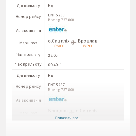
Дні вильоту
Нд
ENT 5238
Номер рейсу
Boeing 737-800
Авіакомпанія
о.Сицилія
Вроцлав
Маршрут
PMO
WRO
Час вильоту
22:05
Час прильоту
00:40+1
Дні вильоту
Нд
ENT 5237
Номер рейсу
Boeing 737-800
Авіакомпанія
Вроцлав
о.Сицилія
Маршрут
WRO
PMO
Показати все...
Час вильоту
18:55
Час прильоту
21:35