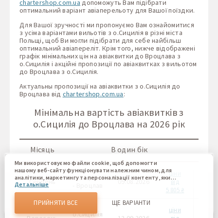
chartershop.com.ua
допоможуть Вам підібрати
оптимальний варіант авіаперельоту для Вашої поїздки.
Для Вашої зручності ми пропонуємо Вам ознайомитися
з усіма варіантами вильотів з о.Сицилія в різні міста
Польщі, щоб Ви могли підібрати для себе найбільш
оптимальний авіапереліт. Крім того, нижче відображені
графік мінімальних цін на авіаквитки до Вроцлава з
о.Сицилія і акційні пропозиції по авіаквитках з вильотом
до Вроцлава з о.Сицилія.
Актуальны пропозиції на авіаквитки з о.Сицилія до
Вроцлава від
chartershop.com.ua
:
Мінімальна вартість авіаквитків з
о.Сицилія до Вроцлава на 2026 рік
В о
Місяць
В один бік
б
Ми використовуємо файли cookie, щоб допомогти
нашому веб-сайту функціонувати належним чином, для
ціни
о.Сицилія
аналітики, маркетингу та персоналізації контенту, який
Серпень
09.08.2026
-
від
Детальніше
ви бачите. Файли cookie дозволяють нам відрізняти Вас
- Вроцлав
5 805 ₴
від інших користувачів нашого веб-сайту. Розуміння того,
як ви використовуєте наш веб-сайт, допомагає нам
ПРИЙНЯТИ ВСЕ
ЩЕ ВАРІАНТИ
надати вам найкращі можливості та внести зміни для
ціни
о.Сицилія
покращення нашого сайту в майбутньому. Підтвердивши,
Вересень
13.09.2026
-