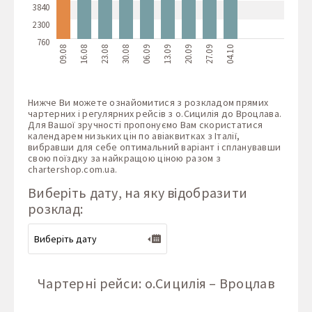
3840
2300
760
09.08
16.08
23.08
30.08
06.09
13.09
20.09
27.09
04.10
Нижче Ви можете ознайомитися з розкладом прямих
чартерних і регулярних рейсів з о.Сицилія до Вроцлава.
Для Вашої зручності пропонуємо Вам скористатися
календарем низьких цін по авіаквитках з Італії,
вибравши для себе оптимальний варіант і спланувавши
свою поїздку за найкращою ціною разом з
chartershop.com.ua
.
Виберіть дату, на яку відобразити
розклад:
Чартерні рейси: о.Сицилія – Вроцлав