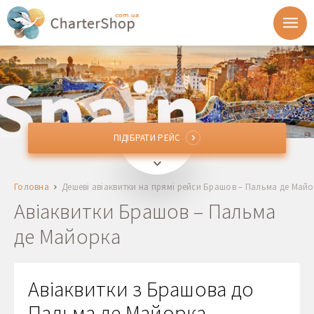
ПІДІБРАТИ РЕЙС
ПІДІБРАТИ РЕЙС
GHV
Брашов, Румунія
Головна
Дешеві авіаквитки на прямі рейси Брашов – Пальма де Май
Куди
Авіаквитки Брашов – Пальма
де Майорка
Відправлення
Повернення
Авіаквитки з Брашова до
Пальма де Майорка
1 + 0 + 0