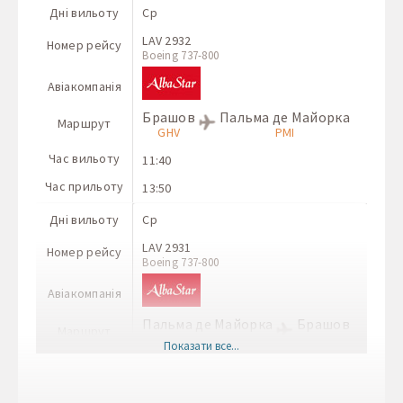
Дні вильоту
Ср
LAV 2932
Номер рейсу
Boeing 737-800
Авіакомпанія
Брашов
Пальма де Майорка
Маршрут
GHV
PMI
Час вильоту
11:40
Час прильоту
13:50
Дні вильоту
Ср
LAV 2931
Номер рейсу
Boeing 737-800
Авіакомпанія
Пальма де Майорка
Брашов
Маршрут
PMI
GHV
Показати все...
Час вильоту
07:00
Час прильоту
10:50