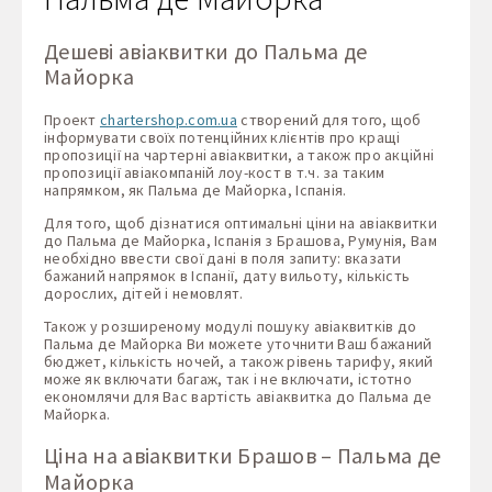
Дешеві авіаквитки до Пальма де
Майорка
Проект
chartershop.com.ua
створений для того, щоб
інформувати своїх потенційних клієнтів про кращі
пропозиції на чартерні авіаквитки, а також про акційні
пропозиції авіакомпаній лоу-кост в т.ч. за таким
напрямком, як Пальма де Майорка, Іспанія.
Для того, щоб дізнатися оптимальні ціни на авіаквитки
до Пальма де Майорка, Іспанія з Брашова, Румунія, Вам
необхідно ввести свої дані в поля запиту: вказати
бажаний напрямок в Іспанії, дату вильоту, кількість
дорослих, дітей і немовлят.
Також у розширеному модулі пошуку авіаквитків до
Пальма де Майорка Ви можете уточнити Ваш бажаний
бюджет, кількість ночей, а також рівень тарифу, який
може як включати багаж, так і не включати, істотно
економлячи для Вас вартість авіаквитка до Пальма де
Майорка.
Ціна на авіаквитки Брашов – Пальма де
Майорка