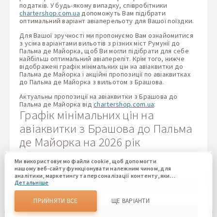
податків. У будь-якому випадку, співробітники
chartershop.com.ua
допоможуть Вам підібрати
оптимальний варіант авіаперельоту для Вашої поїздки.
Для Вашої зручності ми пропонуємо Вам ознайомитися
з усіма варіантами вильотів з різних міст Румунії до
Пальма де Майорка, щоб Ви могли підібрати для себе
найбільш оптимальний авіапереліт. Крім того, нижче
відображені графік мінімальних цін на авіаквитки до
Пальма де Майорка і акційні пропозиції по авіаквитках
до Пальма де Майорка з вильотом з Брашова.
Актуальны пропозиції на авіаквитки з Брашова до
Пальма де Майорка від
chartershop.com.ua
:
Графік мінімальних цін на
авіаквитки з Брашова до Пальма
де Майорка на 2026 рік
Ми використовуємо файли cookie, щоб допомогти
нашому веб-сайту функціонувати належним чином, для
аналітики, маркетингу та персоналізації контенту, який
Детальніше
ви бачите. Файли cookie дозволяють нам відрізняти Вас
від інших користувачів нашого веб-сайту. Розуміння того,
як ви використовуєте наш веб-сайт, допомагає нам
ПРИЙНЯТИ ВСЕ
ЩЕ ВАРІАНТИ
надати вам найкращі можливості та внести зміни для
покращення нашого сайту в майбутньому. Підтвердивши,