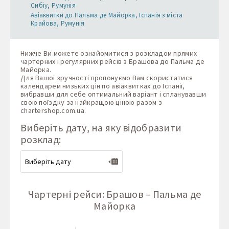
Сибіу, Румунія
Авіаквитки до Пальма де Майорка, Іспанія з міста
Крайова, Румунія
Нижче Ви можете ознайомитися з розкладом прямих
чартерних і регулярних рейсів з Брашова до Пальма де
Майорка.
Для Вашої зручності пропонуємо Вам скористатися
календарем низьких цін по авіаквитках до Іспанії,
вибравши для себе оптимальний варіант і спланувавши
свою поїздку за найкращою ціною разом з
chartershop.com.ua
.
Виберіть дату, на яку відобразити
розклад:
Чартерні рейси: Брашов – Пальма де
Майорка