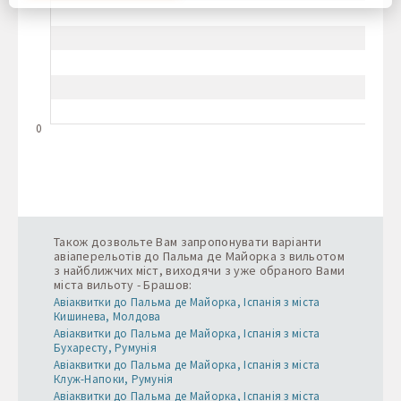
Ви погоджуєтеся на використання всіх цих файлів cookie.
Ви можете оновити свої налаштування, натиснувши
кнопку налаштувань cookie, або в будь-який час,
перейшовши до нашої політики використання файлів
cookie.
0
Також дозвольте Вам запропонувати варіанти
авіаперельотів до Пальма де Майорка з вильотом
з найближчих міст, виходячи з уже обраного Вами
міста вильоту - Брашов:
Авіаквитки до Пальма де Майорка, Іспанія з міста
Кишинева, Молдова
Авіаквитки до Пальма де Майорка, Іспанія з міста
Бухаресту, Румунія
Авіаквитки до Пальма де Майорка, Іспанія з міста
Клуж-Напоки, Румунія
Авіаквитки до Пальма де Майорка, Іспанія з міста