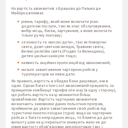
На вартість авіаквитків з Брашова до Пальма де
Майорка впливає:
рівень тарифу, який може включати різні
додаткові послуги, такі як клас обслуговування,
вибір місць, багаж, харчування, а може включати
тільки ручну поклажу;
сезонність та «високі дати», такі як Новорічні
свята, довгі святкові вихідні, Травневі свята,
Великі релігійні свята (Різдво та Великдень),
дитячі шкільні канікули тощо;
наявність акційних пропозицій від авіакомпаній;
низьке завантаження чартерних рейсів у
туроператорів на певні дати.
Як правило, вартість в обидва боки дешевше, ніж в
один. Однак багато low-cost авіакомпаній працюють за
принципом комбінації тарифів one way (в одну сторону),
що робить вартість на ці авіаквитки більш
привабливою. Вартість чартерних авіаквитків
визначають замовники даних польотних програм,
приймаючи до уваги завантаження своїх рейсів під
туристичні пакетні поїздки (тури): якщо на чартерних
рейсах є багато непроданих місць, то ближче до дати
вильоту ціни на ці перельоти знижують мало не до
рівня вартості обов'язкових аеропортових такс і