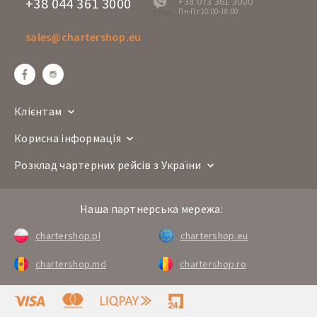
+38 044 361 3000
+38 073 361 3000
Пн-Пт 10:00-18:00
offline
sales@chartershop.eu
Клієнтам
Корисна інформація
Розклад чартерних рейсів з України
Наша партнерська мережа:
chartershop.pl
chartershop.eu
chartershop.md
chartershop.ro