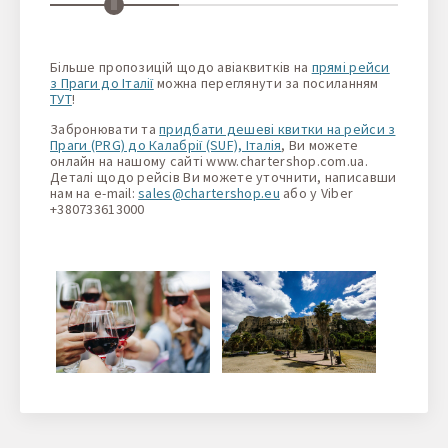
Більше пропозицій щодо авіаквитків на
прямі рейси
з Праги до Італії
можна переглянути за посиланням
ТУТ
!
Забронювати та
придбати дешеві квитки на рейси з
Праги (PRG) до Калабрії (SUF), Італія
, Ви можете
онлайн на нашому сайті www.chartershop.com.ua.
Деталі щодо рейсів Ви можете уточнити, написавши
нам на e-mail:
sales@chartershop.eu
або у Viber
+380733613000