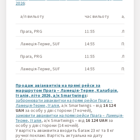
2026
:
а/п вильоту
час вильоту
а/п приб
Прага, PRG
11:55
Ламеція-
Ламеція-Терме, SUF
14:55
Прага, P
Прага, PRG
11:55
Ламеція-
Ламеція-Терме, SUF
14:55
Прага, P
Продаж авіаквитків на прямі рейси за
маршрутом Прага – Ламеція-Терме, Калабрія,
Італія, літо 2026, а/к Smartwings
:
забронювати авіаквитки на прямі рейси Прага –
Ламеція-Терме, Італія
, а/к Smartwings – від
16 124
UAH
за особу у дві сторони (7 ночей),
замовити авіаквитки на прямі рейси Прага – Ламеція-
Терме, Італія
, а/к Smartwings – від
16 124 UAH
за
особу у дві сторони (14 ночей).
У вартість авіаквитка входить багаж 23 кг та 8 кг
ручної поклажі. Вартість актуальна на дату