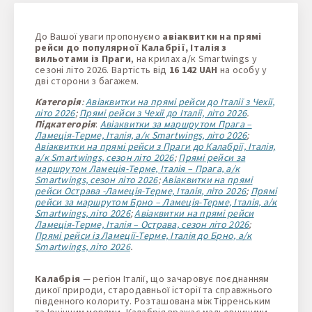
1 + 0 + 0
До Вашої уваги пропонуємо
авіаквитки на прямі
рейси до популярної Калабрії, Італія з
вильотами із Праги
, на крилах а/к Smartwings у
сезоні літо 2026. Вартість від
16 142 UAH
на особу у
дві сторони з багажем.
Категорія
:
Авіаквитки на прямі рейси до Італії з Чехії,
літо 2026
;
Прямі рейси з Чехії до Італії, літо 2026
.
Підкатегорія
:
Авіаквитки за маршрутом Прага –
Ламеція-Терме, Італія, а/к Smartwings, літо 2026
;
Авіаквитки на прямі рейси з Праги до Калабрії, Італія,
а/к Smartwings, сезон літо 2026
;
Прямі рейси за
маршрутом Ламеція-Терме, Італія – Прага, а/к
Smartwings, сезон літо 2026
;
Авіаквитки на прямі
рейси Острава -Ламеція-Терме, Італія, літо 2026
;
Прямі
рейси за маршрутом Брно – Ламеція-Терме, Італія, а/к
Smartwings, літо 2026
;
Авіаквитки на прямі рейси
Ламеція-Терме, Італія – Острава, сезон літо 2026
;
Прямі рейси із Ламеції-Терме, Італія до Брно, а/к
Smartwings, літо 2026
.
Калабрія
— регіон Італії, що зачаровує поєднанням
дикої природи, стародавньої історії та справжнього
південного колориту. Розташована між Тірренським
та Іонічним морями, Калабрія вражає мальовничими