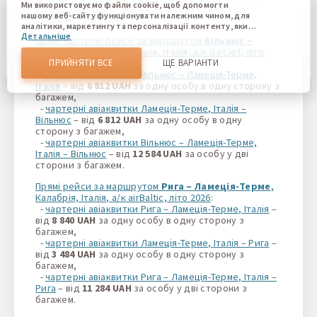
Ми використовуємо файли cookie, щоб допомогти
Італія – Катовіце
– від
8 398 UAH
за особу у дві
нашому веб-сайту функціонувати належним чином, для
сторони з багажем.
аналітики, маркетингу та персоналізації контенту, який
Детальніше
ви бачите. Файли cookie дозволяють нам відрізняти Вас
Прямі чартерні рейси за маршрутом
Вільнюс –
від інших користувачів нашого веб-сайту. Розуміння того,
Ламеція-Терме
, Калабрія, Італія, а/к GetJet, літо
як ви використовуєте наш веб-сайт, допомагає нам
2026
:
ПРИЙНЯТИ ВСЕ
ЩЕ ВАРІАНТИ
надати вам найкращі можливості та внести зміни для
-
чартерні авіаквитки Вільнюс – Ламеція-Терме,
покращення нашого сайту в майбутньому. Підтвердивши,
Італія
– від
6 812 UAH
за одну особу в одну сторону з
Ви погоджуєтеся на використання всіх цих файлів cookie.
багажем,
Ви можете оновити свої налаштування, натиснувши
-
чартерні авіаквитки Ламеція-Терме, Італія –
кнопку налаштувань cookie, або в будь-який час,
Вільнюс
– від
6 812 UAH
за одну особу в одну
перейшовши до нашої політики використання файлів
сторону з багажем,
cookie.
-
чартерні авіаквитки Вільнюс – Ламеція-Терме,
Італія – Вільнюс
– від
12 584 UAH
за особу у дві
сторони з багажем.
Прямі рейси за маршрутом
Рига – Ламеція-Терме
,
Калабрія, Італія, а/к airBaltic, літо 2026
:
-
чартерні авіаквитки Рига – Ламеція-Терме, Італія
–
від
8 840 UAH
за одну особу в одну сторону з
багажем,
-
чартерні авіаквитки Ламеція-Терме, Італія – Рига
–
від
3 484 UAH
за одну особу в одну сторону з
багажем,
-
чартерні авіаквитки Рига – Ламеція-Терме, Італія –
Рига
– від
11 284 UAH
за особу у дві сторони з
багажем.