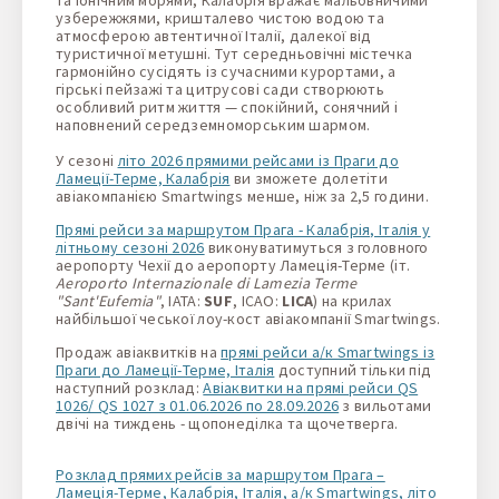
узбережжями, кришталево чистою водою та
атмосферою автентичної Італії, далекої від
туристичної метушні. Тут середньовічні містечка
гармонійно сусідять із сучасними курортами, а
гірські пейзажі та цитрусові сади створюють
особливий ритм життя — спокійний, сонячний і
наповнений середземноморським шармом.
У сезоні
літо 2026 прямими рейсами із Праги до
Ламеції-Терме, Калабрія
ви зможете долетіти
авіакомпанією Smartwings менше, ніж за 2,5 години.
Прямі рейси за маршрутом Прага - Калабрія, Італія у
літньому сезоні 2026
виконуватимуться з головного
аеропорту Чехії до аеропорту Ламеція-Терме (іт.
Aeroporto Internazionale di Lamezia Terme
"Sant'Eufemia"
, IATA:
SUF
, ICAO:
LICA
) на крилах
найбільшої чеської лоу-кост авіакомпанії Smartwings.
Продаж авіаквитків на
прямі рейси а/к Smartwings із
Праги до Ламеції-Терме, Італія
доступний тільки під
наступний розклад:
Авіаквитки на прямі рейси QS
1026/ QS 1027 з 01.06.2026 по 28.09.2026
з вильотами
двічі на тиждень - щопонеділка та щочетверга.
Розклад прямих рейсів за маршрутом Прага –
Ламеція-Терме, Калабрія, Італія, а/к Smartwings, літо