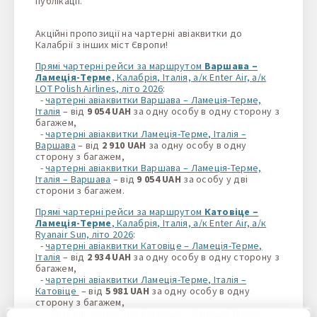
публікації.
Акційні пропозиції на чартерні авіаквитки до
Калабрії з інших міст Європи!
Прямі чартерні рейси за маршрутом
Варшава –
Ламеція-Терме
, Калабрія, Італія, а/к Enter Air, а/к
LOT Polish Airlines, літо 2026
:
-
чартерні авіаквитки Варшава – Ламеція-Терме,
Італія
– від
9 054 UAH
за одну особу в одну сторону з
багажем,
-
чартерні авіаквитки Ламеція-Терме, Італія –
Варшава
– від
2 910 UAH
за одну особу в одну
сторону з багажем,
-
чартерні авіаквитки Варшава – Ламеція-Терме,
Італія – Варшава
– від
9 054 UAH
за особу у дві
сторони з багажем.
Прямі чартерні рейси за маршрутом
Катовіце –
Ламеція-Терме
, Калабрія, Італія, а/к Enter Air, а/к
Ryanair Sun, літо 2026
:
-
чартерні авіаквитки Катовіце – Ламеція-Терме,
Італія
– від
2 934 UAH
за одну особу в одну сторону з
багажем,
-
чартерні авіаквитки Ламеція-Терме, Італія –
Катовіце
– від
5
981 UAH
за одну особу в одну
сторону з багажем,
-
чартерні авіаквитки Катовіце – Ламеція-Терме,