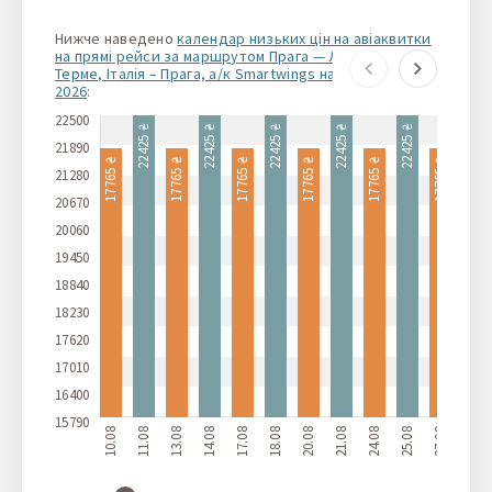
Нижче наведено
календар низьких цін на авіаквитки
на прямі рейси за маршрутом Прага — Ламеція-
Терме, Італія – Прага, а/к Smartwings на сезон літо
2026
:
22500
22425 ₴
22425 ₴
22425 ₴
22425 ₴
22425 ₴
22425 ₴
21890
17765 ₴
17765 ₴
17765 ₴
17765 ₴
17765 ₴
17765 ₴
21280
20670
20060
19450
18840
18230
17620
17010
16400
15790
10.08
11.08
13.08
14.08
17.08
18.08
20.08
21.08
24.08
25.08
27.08
28.08