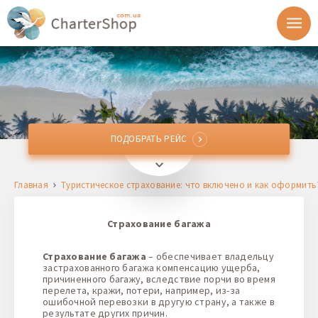
ПОДОБРАТЬ РЕЙС
ПОДОБРАТЬ РЕЙС
Откуда
Главная
Туристическое страхование: что включено и как оформить
Куда
Страхование багажа
Отправление
Страхование багажа
– обеспечивает владельцу
застрахованного багажа компенсацию ущерба,
Возврат
причиненного багажу, вследствие порчи во время
перелета, кражи, потери, например, из-за
ошибочной перевозки в другую страну, а также в
результате других причин.
1 + 0 + 0