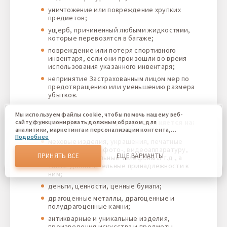
уничтожение или повреждение хрупких
предметов;
ущерб, причиненный любыми жидкостями,
которые перевозятся в багаже;
повреждение или потеря спортивного
инвентаря, если они произошли во время
использования указанного инвентаря;
непринятие Застрахованным лицом мер по
предотвращению или уменьшению размера
убытков.
Мы используем файлы cookie, чтобы помочь нашему веб-
Действие Договора не распространяется на:
сайту функционировать должным образом, для
аналитики, маркетинга и персонализации контента,
Подробнее
который вы видите. Файлы cookies позволяют нам
меховые изделия, украшения, печатные
отличать Вас от других пользователей нашего веб-сайта.
приборы, кино-, фото-, видеоаппаратуру,
Соглашаясь, вы соглашаетесь на использование всех этих
ПРИНЯТЬ ВСЕ
ЕЩЕ ВАРИАНТЫ
ноутбуки, мобильные телефоны и т.д., а
файлов cookie. Вы можете обновить свои предпочтения,
также дополнительные принадлежности к
нажав кнопку настроек файлов cookie, или в любое
ним;
время, перейдя к нашей политике использования файлов
cookie.
деньги, ценности, ценные бумаги;
драгоценные металлы, драгоценные и
полудрагоценные камни;
антикварные и уникальные изделия,
произведения искусства и предметы