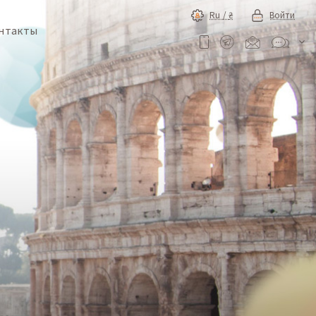
Ru /
₴
Войти
нтакты