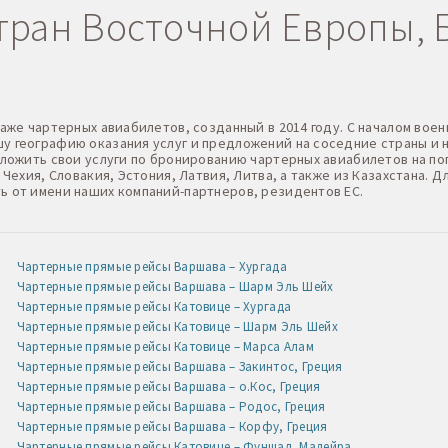
ран Восточной Европы, Б
даже чартерных авиабилетов, созданный в 2014 году. С началом в
 географию оказания услуг и предложений на соседние страны и н
дложить свои услуги по бронированию чартерных авиабилетов на по
 Чехия, Словакия, Эстония, Латвия, Литва, а также из Казахстана.
ь от имени наших компаний-партнеров, резидентов ЕС.
Чартерные прямые рейсы Варшава – Хургада
Чартерные прямые рейсы Варшава – Шарм Эль Шейх
Чартерные прямые рейсы Катовице – Хургада
Чартерные прямые рейсы Катовице – Шарм Эль Шейх
Чартерные прямые рейсы Катовице – Марса Алам
Чартерные прямые рейсы Варшава – Закинтос, Греция
Чартерные прямые рейсы Варшава – о.Кос, Греция
Чартерные прямые рейсы Варшава – Родос, Греция
Чартерные прямые рейсы Варшава – Корфу, Греция
Чартерные прямые рейсы Катовице – Фуншал, Мадейра