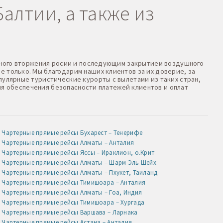
алтии, а также из
оенного вторжения росии и последующим закрытием воздушного
е только. Мы благодарим наших клиентов за их доверие, за
пулярные туристические курорты с вылетами из таких стран,
 Для обеспечения безопасности платежей клиентов и оплат
Чартерные прямые рейсы Бухарест – Тенерифе
Чартерные прямые рейсы Алматы – Анталия
Чартерные прямые рейсы Яссы – Ираклион, о.Крит
Чартерные прямые рейсы Алматы – Шарм Эль Шейх
Чартерные прямые рейсы Алматы – Пхукет, Таиланд
Чартерные прямые рейсы Тимишоара – Анталия
Чартерные прямые рейсы Алматы – Гоа, Индия
Чартерные прямые рейсы Тимишоара – Хургада
Чартерные прямые рейсы Варшава – Ларнака
Чартерные прямые рейсы Астана – Анталия