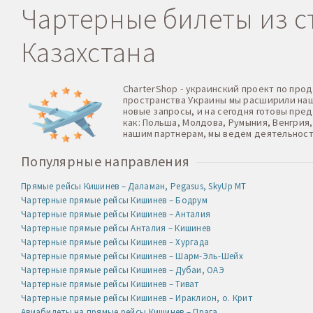
Чартерные билеты из ст
Казахстана
CharterShop - украинский проект по про
пространства Украины мы расширили нашу
новые запросы, и на сегодня готовы пре
как: Польша, Молдова, Румыния, Венгрия,
нашим партнерам, мы ведем деятельност
Популярные направления
Прямые рейсы Кишинев – Даламан, Pegasus, SkyUp MT
Чартерные прямые рейсы Кишинев – Бодрум
Чартерные прямые рейсы Кишинев – Анталия
Чартерные прямые рейсы Анталия – Кишинев
Чартерные прямые рейсы Кишинев – Хургада
Чартерные прямые рейсы Кишинев – Шарм-Эль-Шейх
Чартерные прямые рейсы Кишинев – Дубаи, ОАЭ
Чартерные прямые рейсы Кишинев – Тиват
Чартерные прямые рейсы Кишинев – Ираклион, о. Крит
Авиабилеты на прямые рейсы Кишинев – Прага