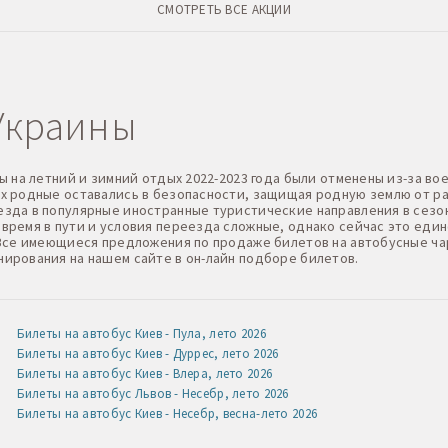
СМОТРЕТЬ ВСЕ АКЦИИ
Украины
ы на летний и зимний отдых 2022-2023 года были отменены из-за в
х родные оставались в безопасности, защищая родную землю от ра
зда в популярные иностранные туристические направления в сезо
время в пути и условия переезда сложные, однако сейчас это еди
 Все имеющиеся предложения по продаже билетов на автобусные ч
ирования на нашем сайте в он-лайн подборе билетов.
Билеты на автобус Киев - Пула, лето 2026
Билеты на автобус Киев - Дуррес, лето 2026
Билеты на автобус Киев - Влера, лето 2026
Билеты на автобус Львов - Несебр, лето 2026
Билеты на автобус Киев - Несебр, весна-лето 2026