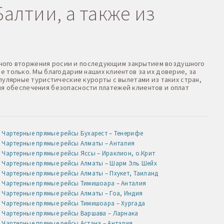
алтии, а также из
оенного вторжения росии и последующим закрытием воздушного
е только. Мы благодарим наших клиентов за их доверие, за
пулярные туристические курорты с вылетами из таких стран,
 Для обеспечения безопасности платежей клиентов и оплат
Чартерные прямые рейсы Бухарест – Тенерифе
Чартерные прямые рейсы Алматы – Анталия
Чартерные прямые рейсы Яссы – Ираклион, о.Крит
Чартерные прямые рейсы Алматы – Шарм Эль Шейх
Чартерные прямые рейсы Алматы – Пхукет, Таиланд
Чартерные прямые рейсы Тимишоара – Анталия
Чартерные прямые рейсы Алматы – Гоа, Индия
Чартерные прямые рейсы Тимишоара – Хургада
Чартерные прямые рейсы Варшава – Ларнака
Чартерные прямые рейсы Астана – Анталия