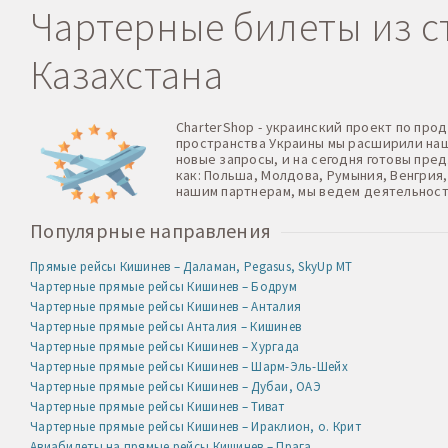
Чартерные билеты из ст
Казахстана
CharterShop - украинский проект по про
пространства Украины мы расширили нашу
новые запросы, и на сегодня готовы пре
как: Польша, Молдова, Румыния, Венгрия,
нашим партнерам, мы ведем деятельност
Популярные направления
Прямые рейсы Кишинев – Даламан, Pegasus, SkyUp MT
Чартерные прямые рейсы Кишинев – Бодрум
Чартерные прямые рейсы Кишинев – Анталия
Чартерные прямые рейсы Анталия – Кишинев
Чартерные прямые рейсы Кишинев – Хургада
Чартерные прямые рейсы Кишинев – Шарм-Эль-Шейх
Чартерные прямые рейсы Кишинев – Дубаи, ОАЭ
Чартерные прямые рейсы Кишинев – Тиват
Чартерные прямые рейсы Кишинев – Ираклион, о. Крит
Авиабилеты на прямые рейсы Кишинев – Прага