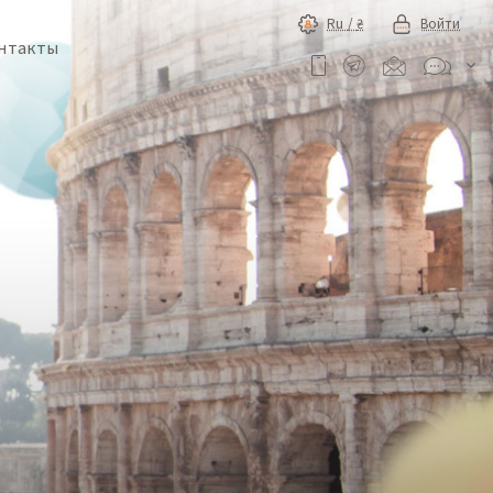
Ru /
₴
Войти
нтакты