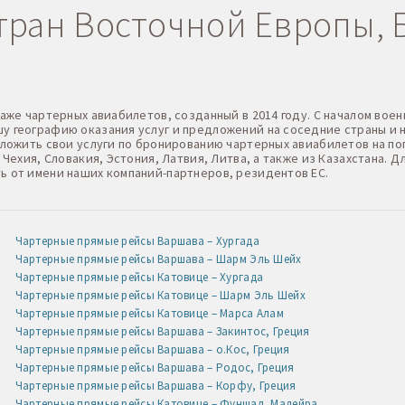
ран Восточной Европы, Б
даже чартерных авиабилетов, созданный в 2014 году. С началом в
 географию оказания услуг и предложений на соседние страны и н
дложить свои услуги по бронированию чартерных авиабилетов на по
 Чехия, Словакия, Эстония, Латвия, Литва, а также из Казахстана.
ь от имени наших компаний-партнеров, резидентов ЕС.
Чартерные прямые рейсы Варшава – Хургада
Чартерные прямые рейсы Варшава – Шарм Эль Шейх
Чартерные прямые рейсы Катовице – Хургада
Чартерные прямые рейсы Катовице – Шарм Эль Шейх
Чартерные прямые рейсы Катовице – Марса Алам
Чартерные прямые рейсы Варшава – Закинтос, Греция
Чартерные прямые рейсы Варшава – о.Кос, Греция
Чартерные прямые рейсы Варшава – Родос, Греция
Чартерные прямые рейсы Варшава – Корфу, Греция
Чартерные прямые рейсы Катовице – Фуншал, Мадейра