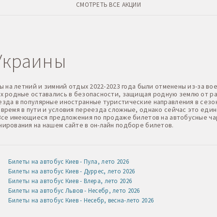
СМОТРЕТЬ ВСЕ АКЦИИ
Украины
ы на летний и зимний отдых 2022-2023 года были отменены из-за в
х родные оставались в безопасности, защищая родную землю от ра
зда в популярные иностранные туристические направления в сезо
время в пути и условия переезда сложные, однако сейчас это еди
 Все имеющиеся предложения по продаже билетов на автобусные ч
ирования на нашем сайте в он-лайн подборе билетов.
Билеты на автобус Киев - Пула, лето 2026
Билеты на автобус Киев - Дуррес, лето 2026
Билеты на автобус Киев - Влера, лето 2026
Билеты на автобус Львов - Несебр, лето 2026
Билеты на автобус Киев - Несебр, весна-лето 2026