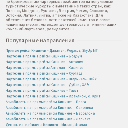
по бронированию чартерных авиабилетов на популярные
туристические курорты с вылетами из таких стран, как:
Польша, Молдова, Румыния, Венгрия, Чехия, Словакия,
Эстония, Латвия, Литва, а также из Казахстана. Для
обеспечения безопасности платежей клиентов и оплат
нашим партнерам, мы ведем деятельность от имени наших
компаний-партнеров, резидентов ЕС.
Популярные направления
Прямые рейсы Кишинев – Даламан, Pegasus, SkyUp MT
Чартерные прямые рейсы Кишинев – Бодрум
Чартерные прямые рейсы Кишинев – Анталия
Чартерные прямые рейсы Анталия – Кишинев
Чартерные прямые рейсы Кишинев – Хургада
Чартерные прямые рейсы Кишинев – Шарм-Эль-Шейх
Чартерные прямые рейсы Кишинев – Дубаи, ОАЭ
Чартерные прямые рейсы Кишинев – Тиват
Чартерные прямые рейсы Кишинев – Ираклион, о. Крит
Авиабилеты на прямые рейсы Кишинев – Прага
Авиабилеты на прямые рейсы Кишинев – Салоники
Авиабилеты на прямые рейсы Кишинев – Барселона
Авиабилеты на прямые рейсы Кишинев – Ларнака
Дешевые авиабилеты Кишинев – Милан, Италия