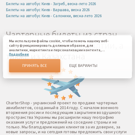
Билеты на автобус Киев - Загреб, весна-лето 2026
Билеты на автобус Киев - Варшава, весна 2026
Билеты на автобус Киев - Салоники, весна-лето 2026
Чартерные билеты из стран
Мы используем файлы cookie, чтобы помочь нашему веб-
Восточной Европы, Балтии, а
сайту функционировать должным образом, для
аналитики, маркетинга и персонализации контента,
также из Казахстана
Подробнее
который вы видите. Файлы cookies позволяют нам
отличать Вас от других пользователей нашего веб-сайта.
Соглашаясь, вы соглашаетесь на использование всех этих
ПРИНЯТЬ ВСЕ
ЕЩЕ ВАРИАНТЫ
файлов cookie. Вы можете обновить свои предпочтения,
нажав кнопку настроек файлов cookie, или в любое
время, перейдя к нашей политике использования файлов
cookie.
CharterShop - украинский проект по продаже чартерных
авиабилетов, созданный в 2014 году. С началом военного
вторжения росии и последующим закрытием воздушного
пространства Украины мы расширили нашу географию
оказания услуг и предложений на соседние страны и не
только. Мы благодарим наших клиентов за их доверие, за
новые запросы, и на сегодня готовы предложить свои услуги