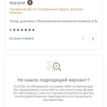
maryna
Имя
Чартерный рейс по направлению Турция, Даламан -
Чарте
Кишинев
Кишин
Очень довольна. Объяснили все конкретно понятно и быстро
Корис
Больше отзывов
Не нашли подходящий вариант?
Если Вы не обнаружили на нашем сайте интересующее
Вас предложение, пожалуйста, заполните нашу форму
он-лайн запроса, и мы постараемся подобрать для Вас
необходимый вариант авиаперелета или предложить
альтернативы.