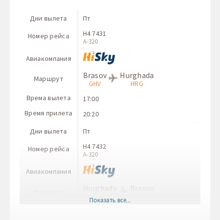
Дни вылета
Пт
H4 7431
Номер рейса
A-320
Авиакомпания
Brasov
Hurghada
Маршрут
GHV
HRG
Врема вылета
17:00
Время прилета
20:20
Дни вылета
Пт
H4 7432
Номер рейса
A-320
Авиакомпания
Hurghada
Brasov
Маршрут
HRG
GHV
Показать все...
Врема вылета
12:30