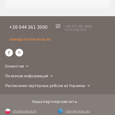
Время прилета
16:00
Дни вылета
Пт
H7 8813
Номер рейса
A-320
+38 044 361 3000
+38 073 361 3000
Пн-Пт 10:00-18:00
offline
Авиакомпания
sales@chartershop.eu
Brasov
Hurghada
Маршрут
GHV
HRG
Врема вылета
16:15
Время прилета
19:30
Клиентам
Дни вылета
Пт
Полезная информация
H7 8814
Номер рейса
A-320
Расписание чартерных рейсов из Украины
Авиакомпания
Наша партнерская сеть:
Hurghada
Brasov
Маршрут
HRG
GHV
chartershop.pl
chartershop.eu
Врема вылета
12:20