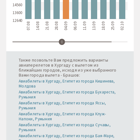
14560
13600
12640
07.08
14.08
21.08
28.08
04.09
06.09
11.09
13.09
18.09
25.09
02.10
09.10
1
Также позвольте Вам предложить варианты
авиаперелетов в Хургаду с вылетом из
ближайших городов, исходя из уже выбранного
Вами города вылета - Брашов:
Авиабилеты в Хургаду, Египет из города Кишинева,
Молдова
Авиабилеты в Хургаду, Египет из города Бухареста,
Румыния
Авиабилеты в Хургаду, Египет из города Яссы,
Румыния
Авиабилеты в Хургаду, Египет из города Клуж-
Напоки, Румыния
Авиабилеты в Хургаду, Египет из города Сучавы,
Румыния
Авиабилеты в Хургаду, Египет из города Бая-Маре,