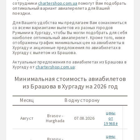
сотрудники
chartershop.com.ua
помогут Вам подобрать
оптимальный вариант авиаперелета для Вашей
поездки.
Для Вашего удобства мы предлагаем Вам ознакомиться
со всеми вариантами вылетов из разных городов
Румынии в Хургаду, чтобы Вы могли подобрать для себя
наиболее оптимальный авиаперелет. Кроме того, ниже
отображены график минимальных цен на авиабилеты в
Хургаду и акционные предложения по авиабилетах в
Хургаду с вылетом из Брашова.
Актуальные предложения по авиабилетах из Брашова в
Хургаду от
chartershop.com.ua
:
Минимальная стоимость авиабилетов
из Брашова в Хургаду на 2026 год
Месяц
В одну сторону
цены
Brasov -
Braso
Август
07.08.2026
от
Hurghada
Hurgh
19 968 ₴
цены
Brasov -
Braso