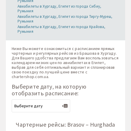
Румыния
Авиабилеты в Хургаду, Египет из города Сибиу,
Румыния
Авиабилеты в Хургаду, Египет из города Тиргу-Муреш,
Румыния
Авиабилеты в Хургаду, Египет из города Крайова,
Румыния
Ниже Вы можете ознакомиться с расписанием прямых
чартерных и регулярных рейсов из Брашова в Хургаду.
Для Вашего удобства предлагаем Вам воспользоваться
календарем низких цен по авиабилетах в Египет,
выбрав для себя оптимальный вариант и спланировав
свою поездку по лучшей цене вместе с
chartershop.com.ua
.
Выберите дату, на которую
отобразить расписание:
Чартерные рейсы: Brasov – Hurghada