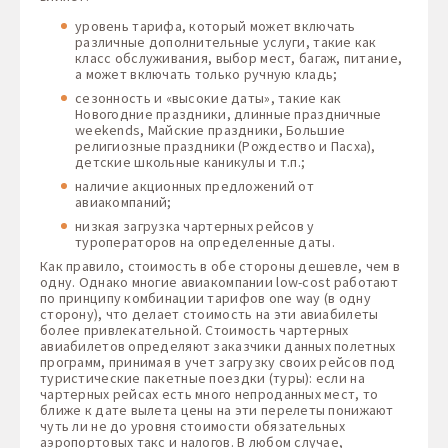
уровень тарифа, который может включать
различные дополнительные услуги, такие как
класс обслуживания, выбор мест, багаж, питание,
а может включать только ручную кладь;
сезонность и «высокие даты», такие как
Новогодние праздники, длинные праздничные
weekends, Майские праздники, Большие
религиозные праздники (Рождество и Пасха),
детские школьные каникулы и т.п.;
наличие акционных предложений от
авиакомпаний;
низкая загрузка чартерных рейсов у
туроператоров на определенные даты.
Как правило, стоимость в обе стороны дешевле, чем в
одну. Однако многие авиакомпании low-cost работают
по принципу комбинации тарифов one way (в одну
сторону), что делает стоимость на эти авиабилеты
более привлекательной. Стоимость чартерных
авиабилетов определяют заказчики данных полетных
программ, принимая в учет загрузку своих рейсов под
туристические пакетные поездки (туры): если на
чартерных рейсах есть много непроданных мест, то
ближе к дате вылета цены на эти перелеты понижают
чуть ли не до уровня стоимости обязательных
аэропортовых такс и налогов. В любом случае,