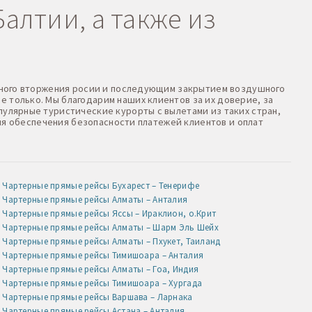
алтии, а также из
оенного вторжения росии и последующим закрытием воздушного
е только. Мы благодарим наших клиентов за их доверие, за
пулярные туристические курорты с вылетами из таких стран,
 Для обеспечения безопасности платежей клиентов и оплат
Чартерные прямые рейсы Бухарест – Тенерифе
Чартерные прямые рейсы Алматы – Анталия
Чартерные прямые рейсы Яссы – Ираклион, о.Крит
Чартерные прямые рейсы Алматы – Шарм Эль Шейх
Чартерные прямые рейсы Алматы – Пхукет, Таиланд
Чартерные прямые рейсы Тимишоара – Анталия
Чартерные прямые рейсы Алматы – Гоа, Индия
Чартерные прямые рейсы Тимишоара – Хургада
Чартерные прямые рейсы Варшава – Ларнака
Чартерные прямые рейсы Астана – Анталия