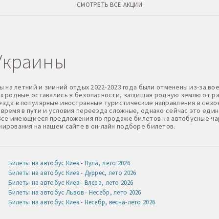
СМОТРЕТЬ ВСЕ АКЦИИ
Украины
ы на летний и зимний отдых 2022-2023 года были отменены из-за в
х родные оставались в безопасности, защищая родную землю от ра
зда в популярные иностранные туристические направления в сезо
время в пути и условия переезда сложные, однако сейчас это еди
 Все имеющиеся предложения по продаже билетов на автобусные ч
ирования на нашем сайте в он-лайн подборе билетов.
Билеты на автобус Киев - Пула, лето 2026
Билеты на автобус Киев - Дуррес, лето 2026
Билеты на автобус Киев - Влера, лето 2026
Билеты на автобус Львов - Несебр, лето 2026
Билеты на автобус Киев - Несебр, весна-лето 2026