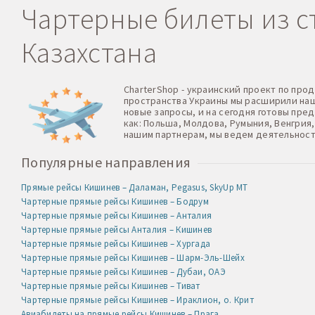
Чартерные билеты из ст
Казахстана
CharterShop - украинский проект по про
пространства Украины мы расширили нашу
новые запросы, и на сегодня готовы пре
как: Польша, Молдова, Румыния, Венгрия,
нашим партнерам, мы ведем деятельност
Популярные направления
Прямые рейсы Кишинев – Даламан, Pegasus, SkyUp MT
Чартерные прямые рейсы Кишинев – Бодрум
Чартерные прямые рейсы Кишинев – Анталия
Чартерные прямые рейсы Анталия – Кишинев
Чартерные прямые рейсы Кишинев – Хургада
Чартерные прямые рейсы Кишинев – Шарм-Эль-Шейх
Чартерные прямые рейсы Кишинев – Дубаи, ОАЭ
Чартерные прямые рейсы Кишинев – Тиват
Чартерные прямые рейсы Кишинев – Ираклион, о. Крит
Авиабилеты на прямые рейсы Кишинев – Прага