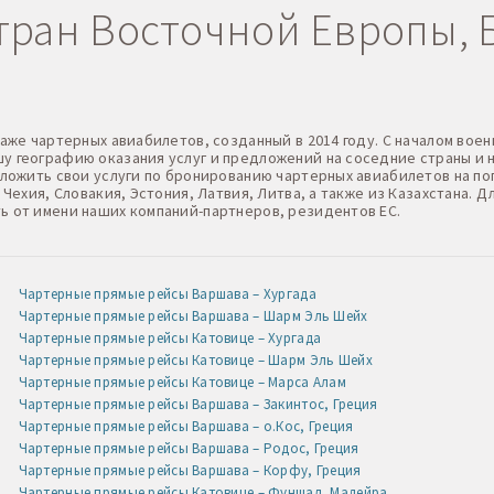
ран Восточной Европы, Б
даже чартерных авиабилетов, созданный в 2014 году. С началом в
 географию оказания услуг и предложений на соседние страны и н
дложить свои услуги по бронированию чартерных авиабилетов на по
 Чехия, Словакия, Эстония, Латвия, Литва, а также из Казахстана.
ь от имени наших компаний-партнеров, резидентов ЕС.
Чартерные прямые рейсы Варшава – Хургада
Чартерные прямые рейсы Варшава – Шарм Эль Шейх
Чартерные прямые рейсы Катовице – Хургада
Чартерные прямые рейсы Катовице – Шарм Эль Шейх
Чартерные прямые рейсы Катовице – Марса Алам
Чартерные прямые рейсы Варшава – Закинтос, Греция
Чартерные прямые рейсы Варшава – о.Кос, Греция
Чартерные прямые рейсы Варшава – Родос, Греция
Чартерные прямые рейсы Варшава – Корфу, Греция
Чартерные прямые рейсы Катовице – Фуншал, Мадейра