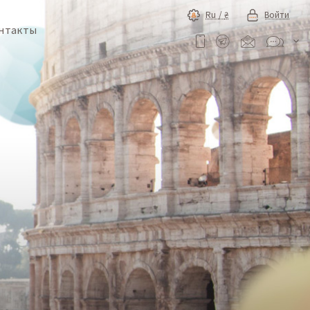
Ru /
₴
Войти
нтакты