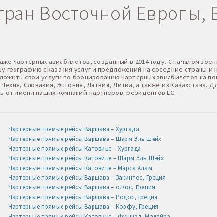
ран Восточной Европы, Б
даже чартерных авиабилетов, созданный в 2014 году. С началом в
 географию оказания услуг и предложений на соседние страны и н
дложить свои услуги по бронированию чартерных авиабилетов на по
 Чехия, Словакия, Эстония, Латвия, Литва, а также из Казахстана.
ь от имени наших компаний-партнеров, резидентов ЕС.
Чартерные прямые рейсы Варшава – Хургада
Чартерные прямые рейсы Варшава – Шарм Эль Шейх
Чартерные прямые рейсы Катовице – Хургада
Чартерные прямые рейсы Катовице – Шарм Эль Шейх
Чартерные прямые рейсы Катовице – Марса Алам
Чартерные прямые рейсы Варшава – Закинтос, Греция
Чартерные прямые рейсы Варшава – о.Кос, Греция
Чартерные прямые рейсы Варшава – Родос, Греция
Чартерные прямые рейсы Варшава – Корфу, Греция
Чартерные прямые рейсы Катовице – Фуншал, Мадейра