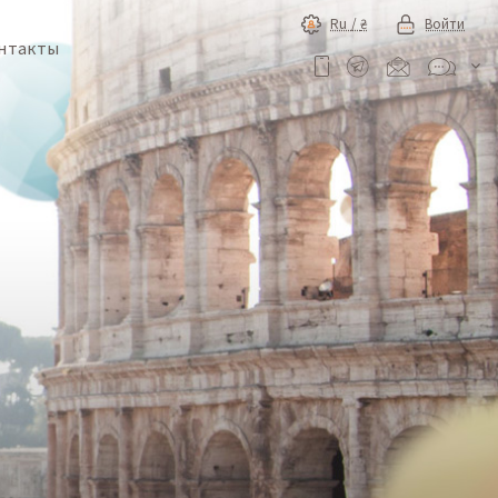
Ru /
₴
Войти
нтакты