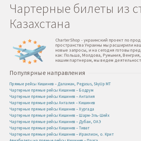
Чартерные билеты из ст
Казахстана
CharterShop - украинский проект по про
пространства Украины мы расширили нашу
новые запросы, и на сегодня готовы пре
как: Польша, Молдова, Румыния, Венгрия,
нашим партнерам, мы ведем деятельност
Популярные направления
Прямые рейсы Кишинев – Даламан, Pegasus, SkyUp MT
Чартерные прямые рейсы Кишинев – Бодрум
Чартерные прямые рейсы Кишинев – Анталия
Чартерные прямые рейсы Анталия – Кишинев
Чартерные прямые рейсы Кишинев – Хургада
Чартерные прямые рейсы Кишинев – Шарм-Эль-Шейх
Чартерные прямые рейсы Кишинев – Дубаи, ОАЭ
Чартерные прямые рейсы Кишинев – Тиват
Чартерные прямые рейсы Кишинев – Ираклион, о. Крит
Авиабилеты на прямые рейсы Кишинев – Прага