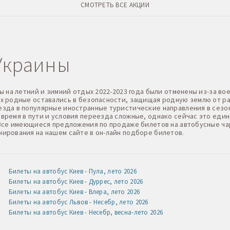
СМОТРЕТЬ ВСЕ АКЦИИ
Украины
ы на летний и зимний отдых 2022-2023 года были отменены из-за в
х родные оставались в безопасности, защищая родную землю от ра
зда в популярные иностранные туристические направления в сезо
время в пути и условия переезда сложные, однако сейчас это еди
 Все имеющиеся предложения по продаже билетов на автобусные ч
ирования на нашем сайте в он-лайн подборе билетов.
Билеты на автобус Киев - Пула, лето 2026
Билеты на автобус Киев - Дуррес, лето 2026
Билеты на автобус Киев - Влера, лето 2026
Билеты на автобус Львов - Несебр, лето 2026
Билеты на автобус Киев - Несебр, весна-лето 2026