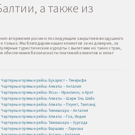
алтии, а также из
оенного вторжения росии и последующим закрытием воздушного
е только. Мы благодарим наших клиентов за их доверие, за
пулярные туристические курорты с вылетами из таких стран,
 Для обеспечения безопасности платежей клиентов и оплат
Чартерные прямые рейсы Бухарест – Тенерифе
Чартерные прямые рейсы Алматы – Анталия
Чартерные прямые рейсы Яссы – Ираклион, о.Крит
Чартерные прямые рейсы Алматы – Шарм Эль Шейх
Чартерные прямые рейсы Алматы – Пхукет, Таиланд
Чартерные прямые рейсы Тимишоара – Анталия
Чартерные прямые рейсы Алматы – Гоа, Индия
Чартерные прямые рейсы Тимишоара – Хургада
Чартерные прямые рейсы Варшава – Ларнака
Чартерные прямые рейсы Астана – Анталия