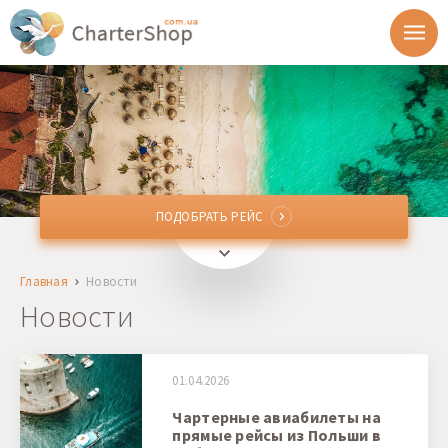
ПОДОБРАТЬ РЕЙС
ПОДОБРАТЬ РЕЙС
Откуда
Главная
Новости
Куда
Новости
Отправление
01.04.2026
Возврат
Чартерные авиабилеты на
прямые рейсы из Польши в