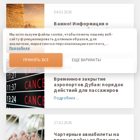
04.03.2026
Важно! Информация о
ситуации с рейсами в/из
Египта
Мы используем файлы cookie, чтобы помочь нашему веб-
сайту функционировать должным образом, для
Подробнее ...
аналитики, маркетинга и персонализации контента,
Подробнее
который вы видите. Файлы cookies позволяют нам
отличать Вас от других пользователей нашего веб-сайта.
Соглашаясь, вы соглашаетесь на использование всех этих
ПРИНЯТЬ ВСЕ
ЕЩЕ ВАРИАНТЫ
файлов cookie. Вы можете обновить свои предпочтения,
нажав кнопку настроек файлов cookie, или в любое
01.03.2026
время, перейдя к нашей политике использования файлов
cookie.
Временное закрытие
аэропортов Дубая: порядок
действий для пассажиров
Подробнее ...
27.02.2026
Чартерные авиабилеты на
прямые рейсы из Польши в