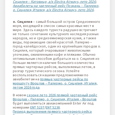
Сицилия – Катовице, а/к Electra Airways, лето 2026
;
Авиабилеты на чартерный рейс Познань – Палермо,
о. Сицилия, Италия, а/к Electra Airways, лето 2026
.
о. Сицилия
– самый большой остров Средиземного
моря, входящий в список самых красивых мест в
мире. Здесь каждого туриста радушно встречают
не только сочетание культурного наследия разных
народов, но и средиземноморская кухня, а также
виды, поражающие своей красотой. Палермо –
город-калейдоскоп, один из крупнейших городов о.
Сицилия, который очаровывает живописными
улочками, оживленными кафе и пляжами. Обычно
оптимальным способом добраться на о. Сицилия из
Польши является наличие большого количества
прямых чартерных рейсов, выполняемых летом, в
разгар туристического сезона. Успейте
воспользоваться нашими предложениями по
авиабилетам на
прямые чартерные рейсы по
маршруту Вроцлав – Палермо, о. Сицилия, Италия,
летом 2026 года
.
В новом
сезоне лето 2026 прямой чартерный рейс
Вроцлав – Палермо, о. Сицилия, Италия – Вроцлав
будет выполняться авиакомпанией Enter Air под
номерами
ENT 5237
/
ENT 5238
.
Период выполнения прямого чартерного рейса