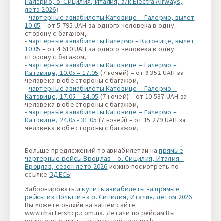
Палермо, о. Сицилия, Италия, а/к Electra Airways,
лето 2026
:
-
чартерные авиабилеты Катовице – Палермо, вылет
10.05
– от 5 795 UAH за одного человека в одну
сторону с багажом,
-
чартерные авиабилеты Палермо – Катовице, вылет
10.05
– от 4 610 UAH за одного человека в одну
сторону с багажом,
-
чартерные авиабилеты Катовице – Палермо –
Катовице, 10.05 – 17.05
(7 ночей) – от 9 352 UAH за
человека в обе стороны с багажом,
-
чартерные авиабилеты Катовице – Палермо –
Катовице, 17.05 – 24.05
(7 ночей) – от 10 537 UAH за
человека в обе стороны с багажом,
-
чартерные авиабилеты Катовице – Палермо –
Катовице, 24.05 - 31.05
(7 ночей) – от 15 279 UAH за
человека в обе стороны с багажом,
Больше предложений по авиабилетам на
прямые
чартерные рейсы Вроцлав – о. Сицилия, Италия –
Вроцлав, сезон лето 2026
можно посмотреть по
ссылке
ЗДЕСЬ
!
Забронировать и
купить авиабилеты на прямые
рейсы из Польши на о. Сицилия, Италия, летом 2026
Вы можете онлайн на нашем сайте
www.chartershop.com.ua. Детали по рейсам Вы
можете уточнить, написав нам на e-mail: