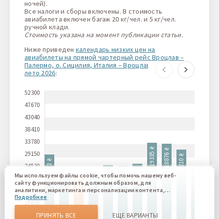
ночей).
Все налоги и сборы включены. В стоимость
авиабилета включен багаж 20 кг/чел. и 5 кг/чел.
ручной клади.
Стоимость указана на момент публикации статьи.
Ниже приведен
календарь низких цен на
авиабилеты на прямой чартерный рейс Вроцлав –
Палермо, о. Сицилия, Италия – Вроцлав, а/к Enter Air,
лето 2026
:
52300
47670
43040
38410
33780
19335 ₴
18876 ₴
29150
16210 ₴
14985 ₴
14173 ₴
24520
10723 ₴
10160 ₴
9828 ₴
9708 ₴
Мы используем файлы cookie, чтобы помочь нашему веб-
9334 ₴
19890
8622 ₴
7416 ₴
сайту функционировать должным образом, для
15260
аналитики, маркетинга и персонализации контента,
Подробнее
который вы видите. Файлы cookies позволяют нам
10630
отличать Вас от других пользователей нашего веб-сайта.
Соглашаясь, вы соглашаетесь на использование всех этих
6000
ПРИНЯТЬ ВСЕ
ЕЩЕ ВАРИАНТЫ