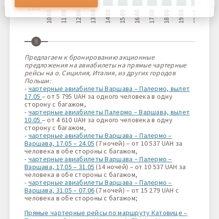
файлов cookie. Вы можете обновить свои предпочтения,
1370
нажав кнопку настроек файлов cookie, или в любое
10.08
11.08
12.08
13.08
14.08
15.08
16.08
17.08
18.08
19.08
20.08
21.08
время, перейдя к нашей политике использования файлов
cookie.
Предлагаем к бронированию акционные
предложения на авиабилеты на прямые чартерные
рейсы на о. Сицилия, Италия, из других городов
Польши:
-
чартерные авиабилеты Варшава – Палермо, вылет
17.05
– от 5 795 UAH за одного человека в одну
сторону с багажом,
-
чартерные авиабилеты Палермо – Варшава, вылет
10.05
– от 4 610 UAH за одного человека в одну
сторону с багажом,
-
чартерные авиабилеты Варшава – Палермо –
Варшава, 17.05 – 24.05
(7 ночей) – от 10 537 UAH за
человека в обе стороны с багажом,
-
чартерные авиабилеты Варшава – Палермо –
Варшава, 17.05 – 31.05
(14 ночей) – от 10 537 UAH за
человека в обе стороны с багажом,
-
чартерные авиабилеты Варшава – Палермо –
Варшава, 31.05 – 07.06
(7 ночей) – от 15 279 UAH с
человека в обе стороны с багажом;
Прямые чартерные рейсы по маршруту Катовице –