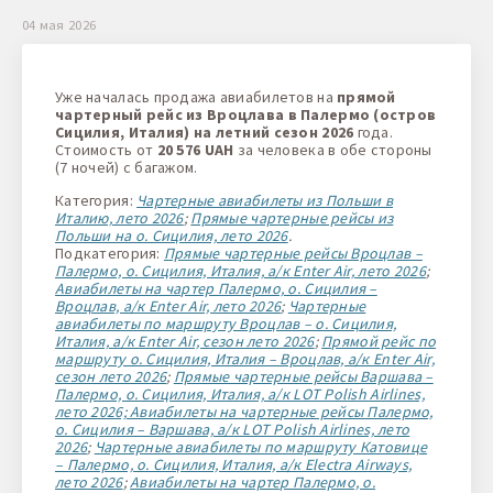
1 + 0 + 0
04 мая 2026
Уже началась продажа авиабилетов на
прямой
чартерный рейс из Вроцлава в Палермо (остров
Сицилия, Италия) на летний сезон 2026
года.
Стоимость от
20 576 UAH
за человека в обе стороны
(7 ночей) с багажом.
Категория:
Чартерные авиабилеты из Польши в
Италию, лето 2026
;
Прямые чартерные рейсы из
Польши на о. Сицилия, лето 2026
.
Подкатегория:
Прямые чартерные рейсы Вроцлав –
Палермо, о. Сицилия, Италия, а/к Enter Air, лето 2026
;
Авиабилеты на чартер Палермо, о. Сицилия –
Вроцлав, а/к Enter Air, лето 2026
;
Чартерные
авиабилеты по маршруту Вроцлав – о. Сицилия,
Италия, а/к Enter Air, сезон лето 2026
;
Прямой рейс по
маршруту о. Сицилия, Италия – Вроцлав, а/к Enter Air,
сезон лето 2026
;
Прямые чартерные рейсы Варшава –
Палермо, о. Сицилия, Италия, а/к LOT Polish Airlines,
лето 2026;
Авиабилеты на чартерные рейсы Палермо,
о. Сицилия – Варшава, а/к LOT Polish Airlines, лето
2026
;
Чартерные авиабилеты по маршруту Катовице
– Палермо, о. Сицилия, Италия, а/к Electra Airways,
лето 2026
;
Авиабилеты на чартер Палермо, о.