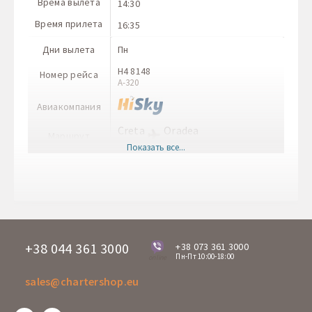
Врема вылета
14:30
Время прилета
16:35
Дни вылета
Пн
H4 8148
Номер рейса
A-320
Авиакомпания
Creta
Oradea
Маршрут
HER
OMR
Показать все...
Врема вылета
17:35
Время прилета
19:35+1
Дни вылета
Пн
RO 4003
Номер рейса
Boeing 737-800
+38 044 361 3000
+38 073 361 3000
Пн-Пт 10:00-18:00
online
Авиакомпания
sales@chartershop.eu
Oradea
Creta
Маршрут
OMR
HER