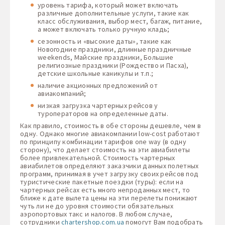
уровень тарифа, который может включать
различные дополнительные услуги, такие как
класс обслуживания, выбор мест, багаж, питание,
а может включать только ручную кладь;
сезонность и «высокие даты», такие как
Новогодние праздники, длинные праздничные
weekends, Майские праздники, Большие
религиозные праздники (Рождество и Пасха),
детские школьные каникулы и т.п.;
наличие акционных предложений от
авиакомпаний;
низкая загрузка чартерных рейсов у
туроператоров на определенные даты.
Как правило, стоимость в обе стороны дешевле, чем в
одну. Однако многие авиакомпании low-cost работают
по принципу комбинации тарифов one way (в одну
сторону), что делает стоимость на эти авиабилеты
более привлекательной. Стоимость чартерных
авиабилетов определяют заказчики данных полетных
программ, принимая в учет загрузку своих рейсов под
туристические пакетные поездки (туры): если на
чартерных рейсах есть много непроданных мест, то
ближе к дате вылета цены на эти перелеты понижают
чуть ли не до уровня стоимости обязательных
аэропортовых такс и налогов. В любом случае,
сотрудники
chartershop.com.ua
помогут Вам подобрать