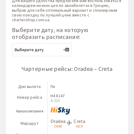
Для Вашего удобства предлагаем Вам воспользоваться
календарем низких цен по авиабилетах в Грецию,
выбрав для себя оптимальный вариант и спланировав
свою поездку по лучшей цене вместе с
chartershop.com.ua
.
Выберите дату, на которую
отобразить расписание:
Чартерные рейсы: Oradea – Creta
Дни вылета
Пн
H4 8147
Номер рейса
A-320
Авиакомпания
Oradea
Creta
Маршрут
OMR
HER