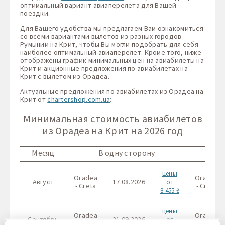
оптимальный вариант авиаперелета для Вашей
поездки.
Для Вашего удобства мы предлагаем Вам ознакомиться
со всеми вариантами вылетов из разных городов
Румынии на Крит, чтобы Вы могли подобрать для себя
наиболее оптимальный авиаперелет. Кроме того, ниже
отображены график минимальных цен на авиабилеты на
Крит и акционные предложения по авиабилетах на
Крит с вылетом из Орадеа.
Актуальные предложения по авиабилетах из Орадеа на
Крит от
chartershop.com.ua
:
Минимальная стоимость авиабилетов
из Орадеа на Крит на 2026 год
Месяц
В одну сторону
цены
Oradea
Oradea
Август
17.08.2026
от
- Creta
- Creta
8 455 ₴
цены
Oradea
Oradea
Сентябрь
21.09.2026
от
- Creta
- Creta