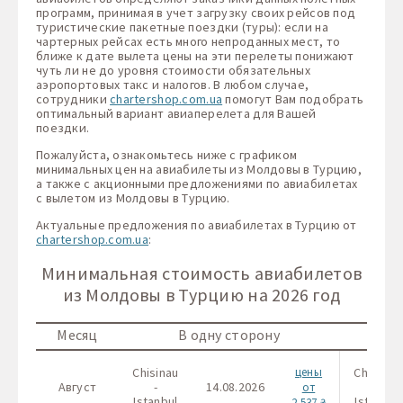
программ, принимая в учет загрузку своих рейсов под
туристические пакетные поездки (туры): если на
чартерных рейсах есть много непроданных мест, то
ближе к дате вылета цены на эти перелеты понижают
чуть ли не до уровня стоимости обязательных
аэропортовых такс и налогов. В любом случае,
сотрудники
chartershop.com.ua
помогут Вам подобрать
оптимальный вариант авиаперелета для Вашей
поездки.
Пожалуйста, ознакомьтесь ниже с графиком
минимальных цен на авиабилеты из Молдовы в Турцию,
а также с акционными предложениями по авиабилетах
с вылетом из Молдовы в Турцию.
Актуальные предложения по авиабилетах в Турцию от
chartershop.com.ua
:
Минимальная стоимость авиабилетов
из Молдовы в Турцию на 2026 год
Месяц
В одну сторону
Chisinau
цены
Chisinau
Август
-
14.08.2026
-
от
Istanbul
Istanbul
2 537 ₴