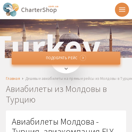
ПОДОБРАТЬ РЕЙС
ПОДОБРАТЬ РЕЙС
Откуда
Главная
Дешевые авиабилеты на прямые рейсы из Молдовы в Турци
Куда
Авиабилеты из Молдовы в
Турцию
Отправление
Возврат
Авиабилеты Молдова -
Турция, авиакомпания FLY
1 + 0 + 0