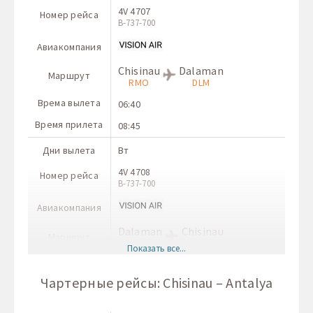
4V 4707
Номер рейса
B-737-700
Авиакомпания
Chisinau
Dalaman
Маршрут
RMO
DLM
Врема вылета
06:40
Время прилета
08:45
Дни вылета
Вт
4V 4708
Номер рейса
B-737-700
Авиакомпания
Dalaman
Chisinau
Маршрут
DLM
RMO
Показать все...
Врема вылета
03:30
Чартерные рейсы: Chisinau – Antalya
Время прилета
05:40
Дни вылета
Чт