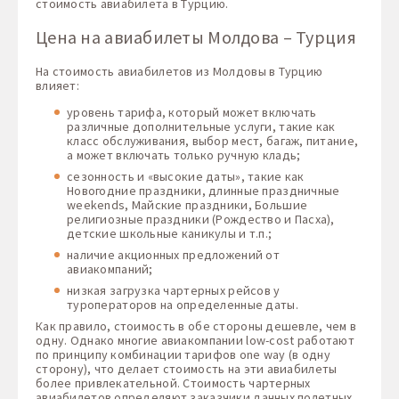
стоимость авиабилета в Турцию.
Цена на авиабилеты Молдова – Турция
На стоимость авиабилетов из Молдовы в Турцию
влияет:
уровень тарифа, который может включать
различные дополнительные услуги, такие как
класс обслуживания, выбор мест, багаж, питание,
а может включать только ручную кладь;
сезонность и «высокие даты», такие как
Новогодние праздники, длинные праздничные
weekends, Майские праздники, Большие
религиозные праздники (Рождество и Пасха),
детские школьные каникулы и т.п.;
наличие акционных предложений от
авиакомпаний;
низкая загрузка чартерных рейсов у
туроператоров на определенные даты.
Как правило, стоимость в обе стороны дешевле, чем в
одну. Однако многие авиакомпании low-cost работают
по принципу комбинации тарифов one way (в одну
сторону), что делает стоимость на эти авиабилеты
более привлекательной. Стоимость чартерных
авиабилетов определяют заказчики данных полетных