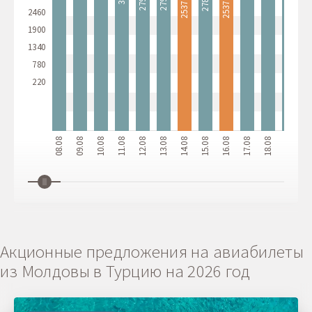
2537 ₴
2537 ₴
2460
1900
1340
780
220
08.08
09.08
10.08
11.08
12.08
13.08
14.08
15.08
16.08
17.08
18.08
19.08
20.
Акционные предложения на авиабилеты
из Молдовы в Турцию на 2026 год