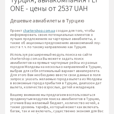
ONE - цены от 2537 UAH
Дешевые авиабилеты в Турцию
Проект
chartershop.com.ua
создан для того, чтобы
информировать своих потенциальных клиентов о
лучших предложениях на чартерные авиабилеты, а
также об акционных предложениях авиакомпаний лоу-
кост в т.ч. по такому направлению как Турция.
Используя расширенный модуль поиска на сайте
chartershop.com.ua Вы можете задать поиск
авиабилетов на прямые чартерные рейсы из разных
городов Молдовы на несколько направлений в Турции,
выбрав для себя оптимальный вариант авиаперелета.
Для этого Вам необходимо ввести свои данные в поля
запроса: указать желаемые города вылета из Молдовы
в возможные города прибытия в Турции, диапазон дат
вылета, количество взрослых, детей и младенцев.
Вашему вниманию мы предлагаем воспользоваться
продвинутым модулем поиска авиабилетов в Турцию,
уточнив Ваш желаемый бюджет, количество ночей, а
также уровень тарифа, который может как включать
багаж, так и не включать, существенно экономя для Вас