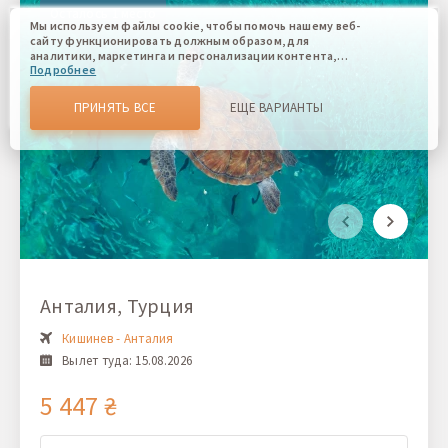
Осталось 1 место
Мы используем файлы cookie, чтобы помочь нашему веб-
сайту функционировать должным образом, для
аналитики, маркетинга и персонализации контента,
Подробнее
который вы видите. Файлы cookies позволяют нам
отличать Вас от других пользователей нашего веб-сайта.
Соглашаясь, вы соглашаетесь на использование всех этих
ПРИНЯТЬ ВСЕ
ЕЩЕ ВАРИАНТЫ
файлов cookie. Вы можете обновить свои предпочтения,
нажав кнопку настроек файлов cookie, или в любое
время, перейдя к нашей политике использования файлов
cookie.
Анталия, Турция
Кишинев - Анталия
Вылет туда: 15.08.2026
5 447 ₴