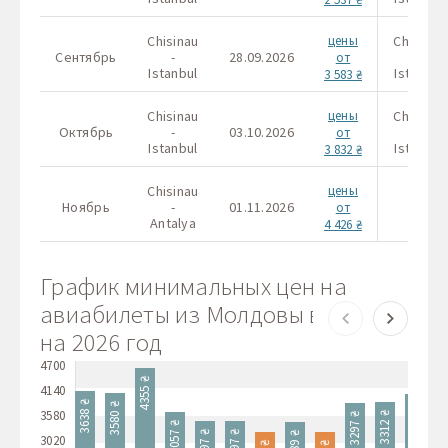
Chisinau
цены
Chisinau
Сентябрь
-
28.09.2026
-
от
Istanbul
Istanbul
3 583 ₴
Chisinau
цены
Chisinau
Октябрь
-
03.10.2026
-
от
Istanbul
Istanbul
3 832 ₴
Chisinau
цены
Ноябрь
-
01.11.2026
-
от
Antalya
4 426 ₴
График минимальных цен на
авиабилеты из Молдовы в Турцию
на 2026 год
4700
4355 ₴
4140
3828
3638 ₴
3580 ₴
3569 ₴
3580
3312 ₴
3297 ₴
3057 ₴
2797 ₴
2797 ₴
2789 ₴
3020