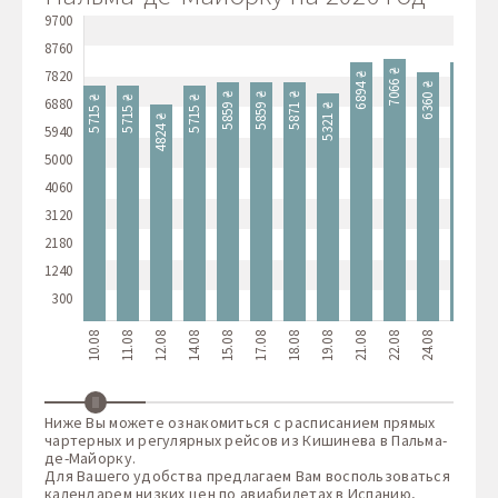
9700
8760
7820
7066 ₴
6903 ₴
6894 ₴
6360 ₴
5922
5871 ₴
5859 ₴
5859 ₴
6880
5715 ₴
5715 ₴
5715 ₴
5321 ₴
4824 ₴
5940
5000
4060
3120
2180
1240
300
10.08
11.08
12.08
14.08
15.08
17.08
18.08
19.08
21.08
22.08
24.08
25.08
26.
Ниже Вы можете ознакомиться с расписанием прямых
чартерных и регулярных рейсов из Кишинева в Пальма-
де-Майорку.
Для Вашего удобства предлагаем Вам воспользоваться
календарем низких цен по авиабилетах в Испанию,