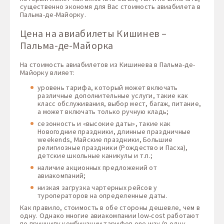
существенно экономя для Вас стоимость авиабилета в
Пальма-де-Майорку.
Цена на авиабилеты Кишинев –
Пальма-де-Майорка
На стоимость авиабилетов из Кишинева в Пальма-де-
Майорку влияет:
уровень тарифа, который может включать
различные дополнительные услуги, такие как
класс обслуживания, выбор мест, багаж, питание,
а может включать только ручную кладь;
сезонность и «высокие даты», такие как
Новогодние праздники, длинные праздничные
weekends, Майские праздники, Большие
религиозные праздники (Рождество и Пасха),
детские школьные каникулы и т.п.;
наличие акционных предложений от
авиакомпаний;
низкая загрузка чартерных рейсов у
туроператоров на определенные даты.
Как правило, стоимость в обе стороны дешевле, чем в
одну. Однако многие авиакомпании low-cost работают
по принципу комбинации тарифов one way (в одну