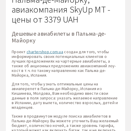
авиакомпания SkyUp MT -
цены от 3379 UAH
Дешевые авиабилеты в Пальма-де-
Майорку
Проект
chartershop.com.ua
создан для того, чтобы
информировать своих потенциальных клиентов о
лучших предложениях на чартерные авиабилеты, а
также об акционных предложениях авиакомпаний лоу-
кост в т.ч. по такому направлению как Пальма-де-
Майорка, Испания.
Для того, чтобы узнать оптимальные цены на
авиаперелет в Пальма-де-Майорку, Испания из
Кишинева, Молдова, Вам необходимо ввести свои
данные в поля запроса: указать желаемое направление
в Испании, дату вылета, количество взрослых, детей и
младенцев.
Также в продвинутом модуле поиска авиабилетов в
Пальма-де-Майорку Вы можете уточнить Ваш желаемый
бюджет, количество ночей, а также уровень тарифа,
который может как включать багаж, так и не включать,