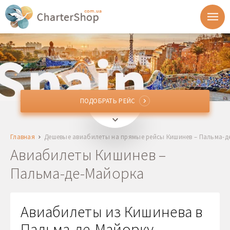
ПОДОБРАТЬ РЕЙС
ПОДОБРАТЬ РЕЙС
RMO
Кишинев, Молдова
Главная
Дешевые авиабилеты на прямые рейсы Кишинев – Пальма-д
PMI
Пальма-де-Майорка, Испания
Авиабилеты Кишинев –
Пальма-де-Майорка
Отправление
Возврат
Авиабилеты из Кишинева в
Пальма-де-Майорку,
1 + 0 + 0