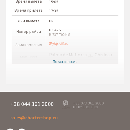
Врема вылета
15:05
Время прилета
17:35
Дни вылета
Пн
U5 426
Номер рейса
В-737-700 NG
Авиакомпания
Palma de Mallorca
Chisinau
Маршрут
PMI
RMO
Показать все...
Врема вылета
18:25
Время прилета
22:45
Дни вылета
Вт
5F 5419
Номер рейса
A-320
+38 044 361 3000
+38 073 361 3000
Пн-Пт 10:00-18:00
offline
Авиакомпания
sales@chartershop.eu
Chisinau
Palma de Mallorca
Маршрут
RMO
PMI