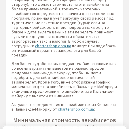
сторону), что делает стоимость на эти авиабилеты
более привлекательной. Стоимость чартерных
авиабилетов определяют заказчики данных полетных
программ, принимая в учет загрузку своих рейсов под
туристические пакетные поездки (туры): если на
чартерных рейсах есть много непроданных мест, то
ближе к дате вылета цены на эти перелеты понижают
чуть ли не до уровня стоимости обязательных
аэропортовых такс и налогов. В любом случае,
сотрудники
chartershop.com.ua
помогут Вам подобрать
оптимальный вариант авиаперелета для Вашей
поездки.
Для Вашего удобства мы предлагаем Вам ознакомиться
со всеми вариантами вылетов из разных городов
Молдовы в Пальма-де-Майорку, чтобы Вы могли
подобрать для себя наиболее оптимальный
авиаперелет. Кроме того, ниже отображены график
минимальных цен на авиабилеты в Пальма-де-Майорку и
акционные предложения по авиабилетах в Пальма-де-
Майорку с вылетом из Кишинева.
Актуальные предложения по авиабилетах из Кишинева
в Пальма-де-Майорку от
chartershop.com.ua
:
Минимальная стоимость авиабилетов
из Кишинева в Пальма-де-Майорку на