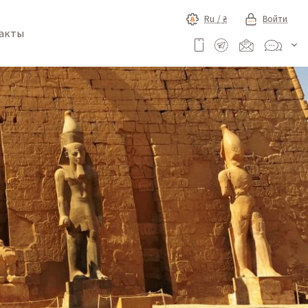
Ru /
₴
Войти
акты