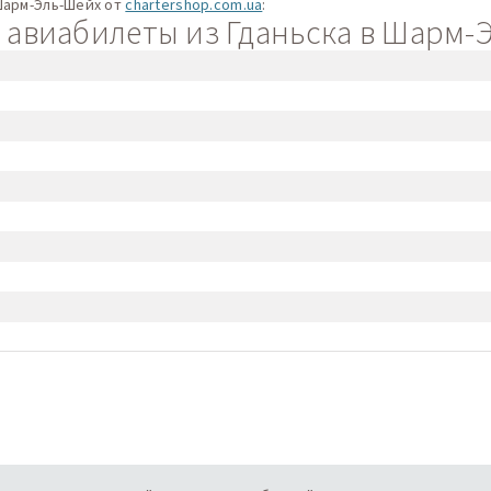
Шарм-Эль-Шейх от
chartershop.com.ua
:
авиабилеты из Гданьска в Шарм-Э