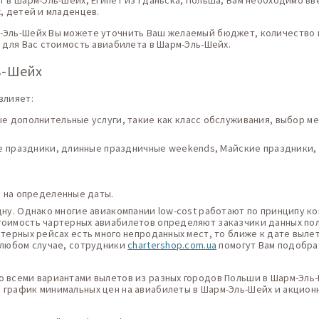
т в Шарм-Эль-Шейх, Египет из Гданьска, Польша, Вам необходимо вв
, детей и младенцев.
-Эль-Шейх Вы можете уточнить Ваш желаемый бюджет, количество н
я для Вас стоимость авиабилета в Шарм-Эль-Шейх.
ь-Шейх
влияет:
 дополнительные услуги, такие как класс обслуживания, выбор мес
ие праздники, длинные праздничные weekends, Майские праздники,
в на определенные даты.
дну. Однако многие авиакомпании low-cost работают по принципу ко
тоимость чартерных авиабилетов определяют заказчики данных поле
ртерных рейсах есть много непроданных мест, то ближе к дате выле
В любом случае, сотрудники
chartershop.com.ua
помогут Вам подобра
о всеми вариантами вылетов из разных городов Польши в Шарм-Эль-
 график минимальных цен на авиабилеты в Шарм-Эль-Шейх и акцион