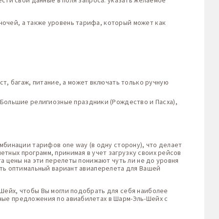
ести свои данные в поля запроса: указать желаемое
очей, а также уровень тарифа, который может как
т, багаж, питание, а может включать только ручную
 Большие религиозные праздники (Рождество и Пасха),
мбинации тарифов one way (в одну сторону), что делает
тных программ, принимая в учет загрузку своих рейсов
та цены на эти перелеты понижают чуть ли не до уровня
ть оптимальный вариант авиаперелета для Вашей
Шейх, чтобы Вы могли подобрать для себя наиболее
ные предложения по авиабилетах в Шарм-Эль-Шейх с