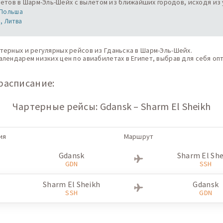
тов в Шарм-Эль-Шейх с вылетом из ближайших городов, исходя из у
 Польша
, Литва
терных и регулярных рейсов из Гданьска в Шарм-Эль-Шейх.
лендарем низких цен по авиабилетах в Египет, выбрав для себя оп
расписание:
Чартерные рейсы: Gdansk – Sharm El Sheikh
ия
Маршрут
Gdansk
Sharm El She
GDN
SSH
Sharm El Sheikh
Gdansk
SSH
GDN