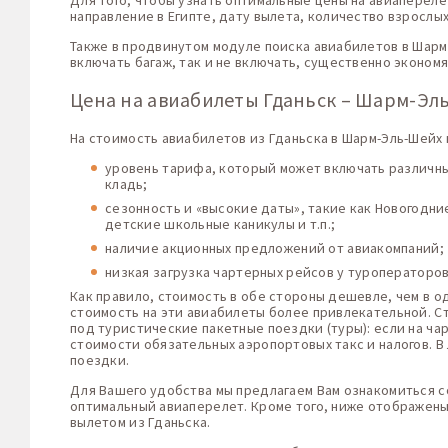
Для того, чтобы узнать оптимальные цены на авиапереле
направление в Египте, дату вылета, количество взрослых
Также в продвинутом модуле поиска авиабилетов в Шарм
включать багаж, так и не включать, существенно эконом
Цена на авиабилеты Гданьск – Шарм-Эл
На стоимость авиабилетов из Гданьска в Шарм-Эль-Шейх 
уровень тарифа, который может включать различные
кладь;
сезонность и «высокие даты», такие как Новогодн
детские школьные каникулы и т.п.;
наличие акционных предложений от авиакомпаний;
низкая загрузка чартерных рейсов у туроператоро
Как правило, стоимость в обе стороны дешевле, чем в о
стоимость на эти авиабилеты более привлекательной. С
под туристические пакетные поездки (туры): если на ча
стоимости обязательных аэропортовых такс и налогов. 
поездки.
Для Вашего удобства мы предлагаем Вам ознакомиться с
оптимальный авиаперелет. Кроме того, ниже отображены
вылетом из Гданьска.