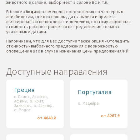
животного в салоне, выбор мест в салоне ВС и т.п.
В блоке
«Акции»
размещены предложения по чартерным
авиабилетам, где в основном, даты вылета и прилета
фиксированы и не подлежат изменению, поэтому акционная
стоимость распространяется на предложение только с
указанными датами.
Напоминаем, что для Вас доступна также опция «Отследить
стоимость» выбранного предложения с возможностью
оповещения Вас в случае изменения цены предложения/ий.
Доступные направления
Греция
Португалия
о.Самос, Араксос,
Афины, о. Крит,
о. Мадейра
Закинтос, о. Закинф,
о. Родос
от 8267 ₴
от 4648 ₴