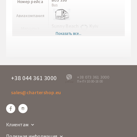
BUS 336
Номер рейса
Bus
Авиакомпания
Sunny Beach
Kyiv
Маршрут
SNB
IEV
Показать все...
Врема вылета
12:00
Время прилета
14:00+1
Дни отправления
Пн Вт Ср Чт Пт Сб Вс
BUS 041
Номер рейса
Bus
+38 044 361 3000
+38 073 361 3000
Пн-Пт 10:00-18:00
offline
Перевозчик
sales@chartershop.eu
Kyiv
Sunny Beach
Маршрут
IEV
SNB
Врема отправления
08:30
Время прибытия
10:30+1
Клиентам
Дни вылета
Пн Вт Ср Чт Пт Сб Вс
Полезная информация