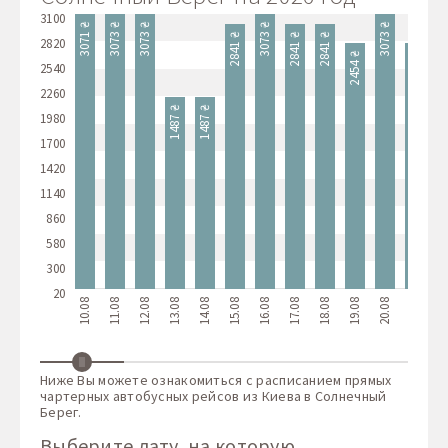
3100
3073 ₴
3073 ₴
3073 ₴
3073 ₴
3071 ₴
2841 ₴
2841 ₴
2841 ₴
2841
2820
2454 ₴
2454 ₴
2540
2260
1487 ₴
1487 ₴
1980
1700
1420
1140
860
580
300
20
10.08
11.08
12.08
13.08
14.08
15.08
16.08
17.08
18.08
19.08
20.08
21.08
22.
Ниже Вы можете ознакомиться с расписанием прямых
чартерных автобусных рейсов из Киева в Солнечный
Берег.
Выберите дату, на которую