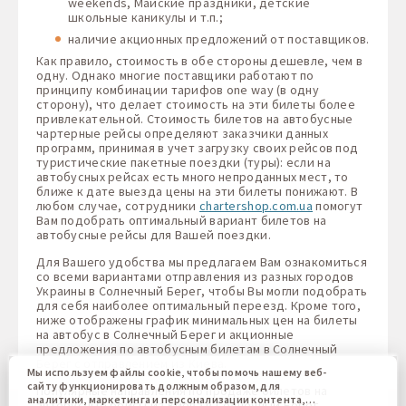
weekends, Майские праздники, детские
школьные каникулы и т.п.;
наличие акционных предложений от поставщиков.
Как правило, стоимость в обе стороны дешевле, чем в
одну. Однако многие поставщики работают по
принципу комбинации тарифов one way (в одну
сторону), что делает стоимость на эти билеты более
привлекательной. Стоимость билетов на автобусные
чартерные рейсы определяют заказчики данных
программ, принимая в учет загрузку своих рейсов под
туристические пакетные поездки (туры): если на
автобусных рейсах есть много непроданных мест, то
ближе к дате выезда цены на эти билеты понижают. В
любом случае, сотрудники
chartershop.com.ua
помогут
Вам подобрать оптимальный вариант билетов на
автобусные рейсы для Вашей поездки.
Для Вашего удобства мы предлагаем Вам ознакомиться
со всеми вариантами отправления из разных городов
Украины в Солнечный Берег, чтобы Вы могли подобрать
для себя наиболее оптимальный переезд. Кроме того,
ниже отображены график минимальных цен на билеты
на автобус в Солнечный Берег и акционные
предложения по автобусным билетам в Солнечный
Берег с отправлением из Киева.
Мы используем файлы cookie, чтобы помочь нашему веб-
сайту функционировать должным образом, для
Популярные направления по продаже билетов на
аналитики, маркетинга и персонализации контента,
автобусные рейсы из Киева в Солнечный Берег.