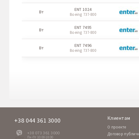
ENT 1024
Вт
Boeing 737-800
ENT 7495
Вт
Boeing 737-800
ENT 7496
Вт
Boeing 737-800
Клиентам
+38 044 361 3000
O проекте
+38 073 361 3000
Договор публич
Пн-Пт 10:00-18:00
offline