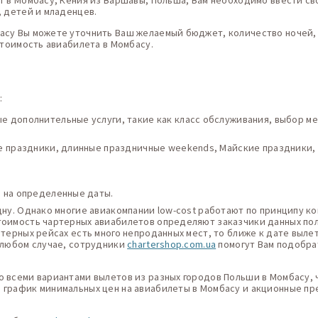
т в Момбасу, Кения из Варшавы, Польша, Вам необходимо ввести св
, детей и младенцев.
асу Вы можете уточнить Ваш желаемый бюджет, количество ночей, 
стоимость авиабилета в Момбасу.
:
 дополнительные услуги, такие как класс обслуживания, выбор мес
ие праздники, длинные праздничные weekends, Майские праздники,
в на определенные даты.
дну. Однако многие авиакомпании low-cost работают по принципу ко
тоимость чартерных авиабилетов определяют заказчики данных поле
ртерных рейсах есть много непроданных мест, то ближе к дате выле
В любом случае, сотрудники
chartershop.com.ua
помогут Вам подобра
о всеми вариантами вылетов из разных городов Польши в Момбасу, 
 график минимальных цен на авиабилеты в Момбасу и акционные пр