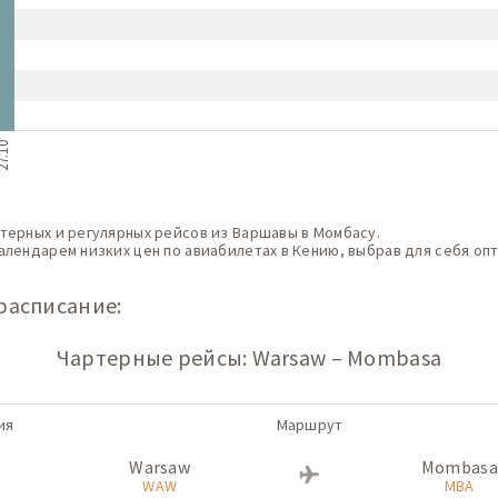
7.10
терных и регулярных рейсов из Варшавы в Момбасу.
алендарем низких цен по авиабилетах в Кению, выбрав для себя оп
расписание:
Чартерные рейсы: Warsaw – Mombasa
ия
Маршрут
Warsaw
Mombasa
WAW
MBA