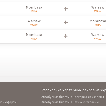
Mombasa
Warsaw
MBA
WAW
Warsaw
Mombasa
WAW
MBA
Mombasa
Warsaw
MBA
WAW
Расписание чартерных рейсов из Ук
Автобусные билеты в Болгарию из Украины
ной оферты
Автобусные билеты в Чехию из Украины