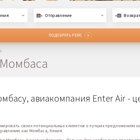
ения
Отправление
Возвра
ПОДОБРАТЬ РЕЙС
а
 Момбаса
басу, авиакомпания Enter Air - ц
рмировать своих потенциальных клиентов о лучших предложениях на
правлению как Момбаса, Кения.