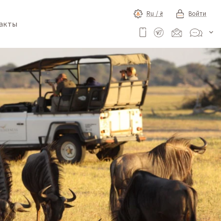
Ru /
₴
Войти
акты