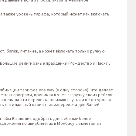
ои данные в поля запроса: указать желаемое
а также уровень тарифа, который может как включать
т, багаж, питание, а может включать только ручную
 Большие религиозные праздники (Рождество и Пасха),
мбинации тарифов one way (в одну сторону), что делает
тных программ, принимая в учет загрузку своих рейсов
та цены на эти перелеты понижают чуть ли не до уровня
ть оптимальный вариант авиаперелета для Вашей
чтобы Вы могли подобрать для себя наиболее
едложения по авиабилетах в Момбасу с вылетом из