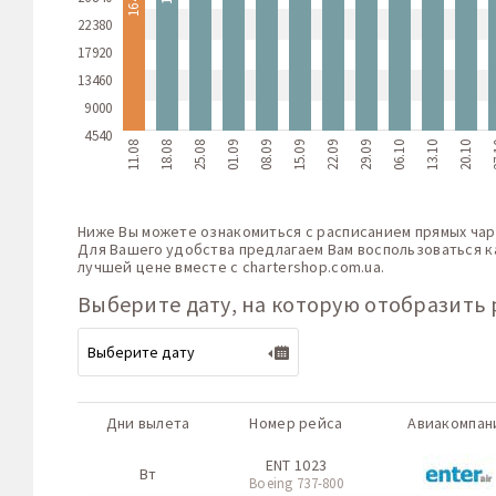
22380
17920
13460
9000
4540
11.08
18.08
25.08
01.09
08.09
15.09
22.09
29.09
06.10
13.10
20.10
2
Ниже Вы можете ознакомиться с расписанием прямых чар
Для Вашего удобства предлагаем Вам воспользоваться к
лучшей цене вместе с
chartershop.com.ua
.
Выберите дату, на которую отобразить 
Дни вылета
Номер рейса
Авиакомпан
ENT 1023
Вт
Boeing 737-800