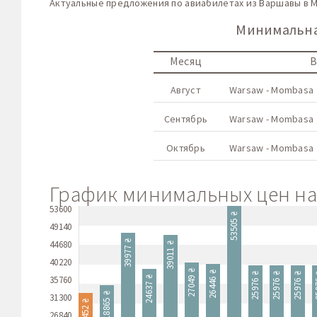
Актуальные предложения по авиабилетах из Варшавы в 
Минимальная
Месяц
В
Август
Warsaw - Mombasa
Сентябрь
Warsaw - Mombasa
Октябрь
Warsaw - Mombasa
График минимальных цен на 
53600
53505 ₴
49140
39977 ₴
44680
39011 ₴
40220
27049 ₴
26446 ₴
25976 ₴
25976 ₴
25976 ₴
25
35760
24637 ₴
18865 ₴
31300
16452 ₴
26840