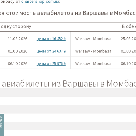
Момбасу от
chartershop.com.ua
:
 стоимость авиабилетов из Варшавы в Момбасу
 одну сторону
В обе
11.08.2026
Warsaw - Mombasa
25.08.20
цены от 16 452 ₴
01.09.2026
Warsaw - Mombasa
01.09.20
цены от 24 637 ₴
06.10.2026
Warsaw - Mombasa
06.10.20
цены от 25 976 ₴
авиабилеты из Варшавы в Момбасу
976 ₴