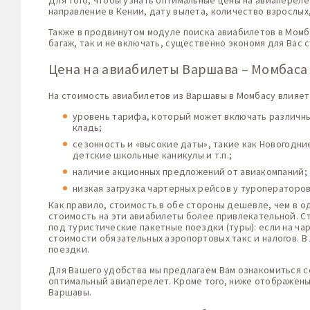
Для того, чтобы узнать оптимальные цены на авиапереле
направление в Кении, дату вылета, количество взрослых
Также в продвинутом модуле поиска авиабилетов в Момб
багаж, так и не включать, существенно экономя для Вас 
Цена на авиабилеты Варшава – Момбаса
На стоимость авиабилетов из Варшавы в Момбасу влияет
уровень тарифа, который может включать различные
кладь;
сезонность и «высокие даты», такие как Новогодн
детские школьные каникулы и т.п.;
наличие акционных предложений от авиакомпаний;
низкая загрузка чартерных рейсов у туроператоро
Как правило, стоимость в обе стороны дешевле, чем в о
стоимость на эти авиабилеты более привлекательной. С
под туристические пакетные поездки (туры): если на ча
стоимости обязательных аэропортовых такс и налогов. 
поездки.
Для Вашего удобства мы предлагаем Вам ознакомиться с
оптимальный авиаперелет. Кроме того, ниже отображены
Варшавы.