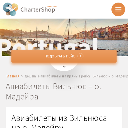
ПОДОБРАТЬ РЕЙС
ПОДОБРАТЬ РЕЙС
VNO
Вильнюс, Литва
Главная
Дешевые авиабилеты на прямые рейсы Вильнюс – о. Мадей
FNC
о. Мадейра, Португалия
Авиабилеты Вильнюс – о.
Мадейра
Отправление
Возврат
Авиабилеты из Вильнюса
на о. Мадейру,
1 + 0 + 0