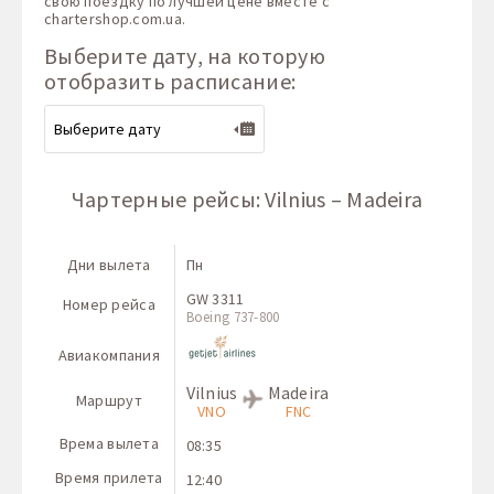
свою поездку по лучшей цене вместе с
chartershop.com.ua
.
Выберите дату, на которую
отобразить расписание:
Чартерные рейсы: Vilnius – Madeira
Дни вылета
Пн
GW 3311
Номер рейса
Boeing 737-800
Авиакомпания
Vilnius
Madeira
Маршрут
VNO
FNC
Врема вылета
08:35
Время прилета
12:40