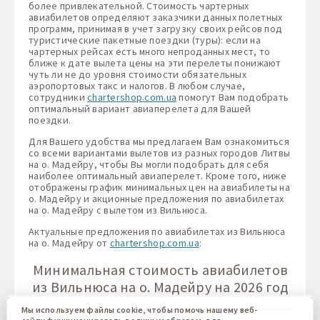
более привлекательной. Стоимость чартерных
авиабилетов определяют заказчики данных полетных
программ, принимая в учет загрузку своих рейсов под
туристические пакетные поездки (туры): если на
чартерных рейсах есть много непроданных мест, то
ближе к дате вылета цены на эти перелеты понижают
чуть ли не до уровня стоимости обязательных
аэропортовых такс и налогов. В любом случае,
сотрудники
chartershop.com.ua
помогут Вам подобрать
оптимальный вариант авиаперелета для Вашей
поездки.
Для Вашего удобства мы предлагаем Вам ознакомиться
со всеми вариантами вылетов из разных городов Литвы
на о. Мадейру, чтобы Вы могли подобрать для себя
наиболее оптимальный авиаперелет. Кроме того, ниже
отображены график минимальных цен на авиабилеты на
о. Мадейру и акционные предложения по авиабилетах
на о. Мадейру с вылетом из Вильнюса.
Актуальные предложения по авиабилетах из Вильнюса
на о. Мадейру от
chartershop.com.ua
:
Минимальная стоимость авиабилетов
из Вильнюса на о. Мадейру на 2026 год
Мы используем файлы cookie, чтобы помочь нашему веб-
Месяц
В одну сторону