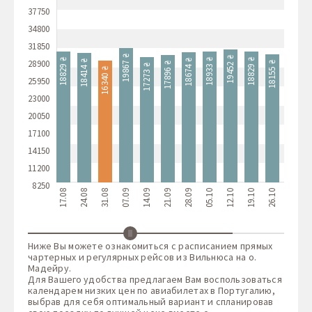
40623 ₴
37
37750
34800
31850
19867 ₴
19452 ₴
18933 ₴
18829 ₴
18829 ₴
28900
18674 ₴
18414 ₴
18155 ₴
17896 ₴
17273 ₴
16340 ₴
25950
23000
20050
17100
14150
11200
8250
17.08
24.08
31.08
07.09
14.09
21.09
28.09
05.10
12.10
19.10
26.10
02.11
0
Ниже Вы можете ознакомиться с расписанием прямых
чартерных и регулярных рейсов из Вильнюса на о.
Мадейру.
Для Вашего удобства предлагаем Вам воспользоваться
календарем низких цен по авиабилетах в Португалию,
выбрав для себя оптимальный вариант и спланировав