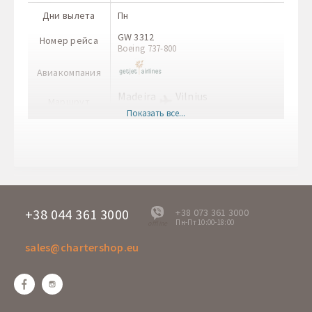
Дни вылета
Пн
GW 3312
Номер рейса
Boeing 737-800
Авиакомпания
Madeira
Vilnius
Маршрут
FNC
VNO
Показать все...
Врема вылета
13:30
Время прилета
20:55
+38 044 361 3000
+38 073 361 3000
Пн-Пт 10:00-18:00
offline
sales@chartershop.eu