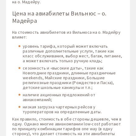
на о. Мадейру.
Цена на авиабилеты Вильнюс – о.
Мадейра
На стоимость авиабилетов из Вильнюса на о. Мадейру
влияет:
уровень тарифа, который может включать
различные дополнительные услуги, такие как
класс обслуживания, выбор мест, багаж, питание,
а может включать только ручную кладь;
сезонность и «высокие даты», такие как
Новогодние праздники, длинные праздничные
weekends, Майские праздники, Большие
религиозные праздники (Рождество и Пасха),
детские школьные каникулы и т.п.;
наличие акционных предложений от
авиакомпаний;
низкая загрузка чартерных рейсов у
туроператоров на определенные даты.
Как правило, стоимость в обе стороны дешевле, чем в
одну. Однако многие авиакомпании low-cost работают
по принципу комбинации тарифов one way (в одну
сторону), что делает стоимость на эти авиабилеты