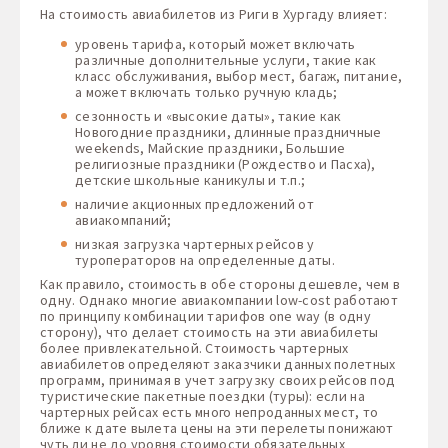
На стоимость авиабилетов из Риги в Хургаду влияет:
уровень тарифа, который может включать
различные дополнительные услуги, такие как
класс обслуживания, выбор мест, багаж, питание,
а может включать только ручную кладь;
сезонность и «высокие даты», такие как
Новогодние праздники, длинные праздничные
weekends, Майские праздники, Большие
религиозные праздники (Рождество и Пасха),
детские школьные каникулы и т.п.;
наличие акционных предложений от
авиакомпаний;
низкая загрузка чартерных рейсов у
туроператоров на определенные даты.
Как правило, стоимость в обе стороны дешевле, чем в
одну. Однако многие авиакомпании low-cost работают
по принципу комбинации тарифов one way (в одну
сторону), что делает стоимость на эти авиабилеты
более привлекательной. Стоимость чартерных
авиабилетов определяют заказчики данных полетных
программ, принимая в учет загрузку своих рейсов под
туристические пакетные поездки (туры): если на
чартерных рейсах есть много непроданных мест, то
ближе к дате вылета цены на эти перелеты понижают
чуть ли не до уровня стоимости обязательных