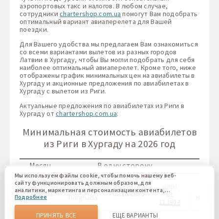
аэропортовых такс и налогов. В любом случае,
сотрудники
chartershop.com.ua
помогут Вам подобрать
оптимальный вариант авиаперелета для Вашей
поездки.
Для Вашего удобства мы предлагаем Вам ознакомиться
со всеми вариантами вылетов из разных городов
Латвии в Хургаду, чтобы Вы могли подобрать для себя
наиболее оптимальный авиаперелет. Кроме того, ниже
отображены график минимальных цен на авиабилеты в
Хургаду и акционные предложения по авиабилетах в
Хургаду с вылетом из Риги.
Актуальные предложения по авиабилетах из Риги в
Хургаду от
chartershop.com.ua
:
Минимальная стоимость авиабилетов
из Риги в Хургаду на 2026 год
Месяц
В одну сторону
Мы используем файлы cookie, чтобы помочь нашему веб-
сайту функционировать должным образом, для
цены
Riga -
Riga 
аналитики, маркетинга и персонализации контента,
Октябрь
09.10.2026
от
Hurghada
Hurgha
Подробнее
который вы видите. Файлы cookies позволяют нам
11 180 ₴
отличать Вас от других пользователей нашего веб-сайта.
Соглашаясь, вы соглашаетесь на использование всех этих
ПРИНЯТЬ ВСЕ
ЕЩЕ ВАРИАНТЫ