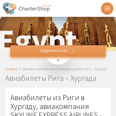
ПОДОБРАТЬ РЕЙС
ПОДОБРАТЬ РЕЙС
RIX
Рига, Латвия
Главная
Дешевые авиабилеты на прямые рейсы Рига – Хургада
HRG
Хургада, Египет
Авиабилеты Рига – Хургада
Отправление
Авиабилеты из Риги в
Возврат
Хургаду, авиакомпания
SKYLINE EXPRESS AIRLINES -
1 + 0 + 0