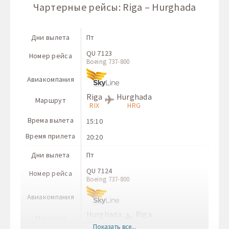
Чартерные рейсы: Riga – Hurghada
Дни вылета
Пт
QU 7123
Номер рейса
Boeing 737-800
Авиакомпания
Riga
Hurghada
Маршрут
RIX
HRG
Врема вылета
15:10
Время прилета
20:20
Дни вылета
Пт
QU 7124
Номер рейса
Boeing 737-800
Авиакомпания
Hurghada
Riga
Маршрут
HRG
RIX
Показать все...