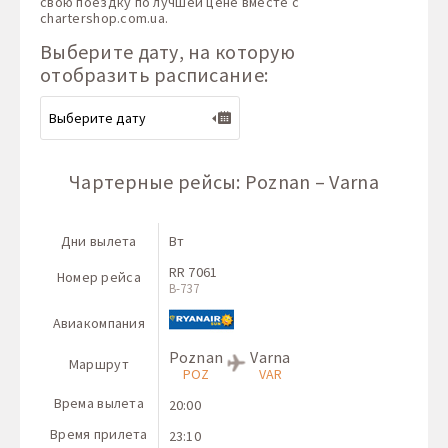
свою поездку по лучшей цене вместе с
chartershop.com.ua
.
Выберите дату, на которую
отобразить расписание:
Чартерные рейсы: Poznan – Varna
Дни вылета
Вт
RR 7061
Номер рейса
B-737
Авиакомпания
Poznan
Varna
Маршрут
POZ
VAR
Врема вылета
20:00
Время прилета
23:10