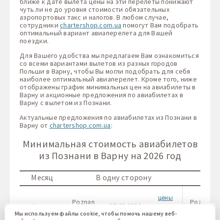
ближе к дате вылета цены на эти перелеты понижают
чуть ли не до уровня стоимости обязательных
аэропортовых такс и налогов. В любом случае,
сотрудники
chartershop.com.ua
помогут Вам подобрать
оптимальный вариант авиаперелета для Вашей
поездки.
Для Вашего удобства мы предлагаем Вам ознакомиться
со всеми вариантами вылетов из разных городов
Польши в Варну, чтобы Вы могли подобрать для себя
наиболее оптимальный авиаперелет. Кроме того, ниже
отображены график минимальных цен на авиабилеты в
Варну и акционные предложения по авиабилетах в
Варну с вылетом из Познани.
Актуальные предложения по авиабилетах из Познани в
Варну от
chartershop.com.ua
:
Минимальная стоимость авиабилетов
из Познани в Варну на 2026 год
Месяц
В одну сторону
цены
Poznan
Poznan
Август
07.08.2026
от
- Varna
- Varna
Мы используем файлы cookie, чтобы помочь нашему веб-
4 388 ₴