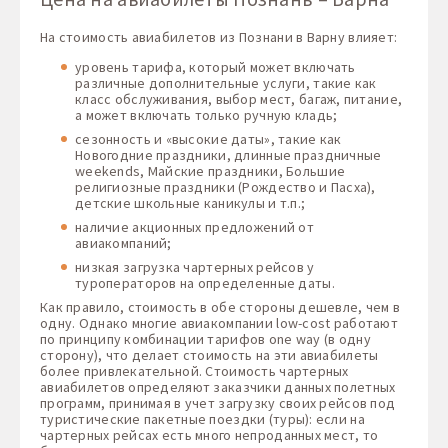
На стоимость авиабилетов из Познани в Варну влияет:
уровень тарифа, который может включать
различные дополнительные услуги, такие как
класс обслуживания, выбор мест, багаж, питание,
а может включать только ручную кладь;
сезонность и «высокие даты», такие как
Новогодние праздники, длинные праздничные
weekends, Майские праздники, Большие
религиозные праздники (Рождество и Пасха),
детские школьные каникулы и т.п.;
наличие акционных предложений от
авиакомпаний;
низкая загрузка чартерных рейсов у
туроператоров на определенные даты.
Как правило, стоимость в обе стороны дешевле, чем в
одну. Однако многие авиакомпании low-cost работают
по принципу комбинации тарифов one way (в одну
сторону), что делает стоимость на эти авиабилеты
более привлекательной. Стоимость чартерных
авиабилетов определяют заказчики данных полетных
программ, принимая в учет загрузку своих рейсов под
туристические пакетные поездки (туры): если на
чартерных рейсах есть много непроданных мест, то