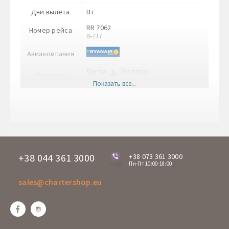
Дни вылета
Вт
RR 7062
Номер рейса
B-737
Авиакомпания
Varna
Poznan
Маршрут
VAR
POZ
Показать все...
Врема вылета
18:00
Время прилета
19:10
Дни вылета
Пт
RR 7163
Номер рейса
B-737
+38 044 361 3000
+38 073 361 3000
Пн-Пт 10:00-18:00
online
Авиакомпания
sales@chartershop.eu
Poznan
Varna
Маршрут
POZ
VAR
Врема вылета
13:25
Время прилета