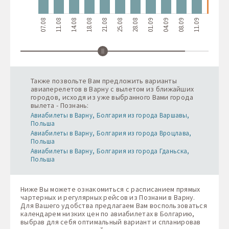
07.08
11.08
14.08
18.08
21.08
25.08
28.08
01.09
04.09
08.09
11.09
15.09
18.
Также позвольте Вам предложить варианты
авиаперелетов в Варну с вылетом из ближайших
городов, исходя из уже выбранного Вами города
вылета - Познань:
Авиабилеты в Варну, Болгария из города Варшавы,
Польша
Авиабилеты в Варну, Болгария из города Вроцлава,
Польша
Авиабилеты в Варну, Болгария из города Гданьска,
Польша
Ниже Вы можете ознакомиться с расписанием прямых
чартерных и регулярных рейсов из Познани в Варну.
Для Вашего удобства предлагаем Вам воспользоваться
календарем низких цен по авиабилетах в Болгарию,
выбрав для себя оптимальный вариант и спланировав