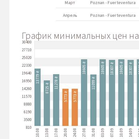
Март
Poznan - Fuerteventura
Апрель
Poznan - Fuerteventura
График минимальных цен на 
30400
27710
25020
18605 ₴
18605 ₴
18605 ₴
18
18307 ₴
18307 ₴
22330
19640
13779 ₴
11278 ₴
11099 ₴
16950
8725 ₴
14260
5773 ₴
5773 ₴
11570
8880
6190
3500
810
10.08
13.08
17.08
20.08
24.08
27.08
31.08
03.09
07.09
10.09
14.09
1