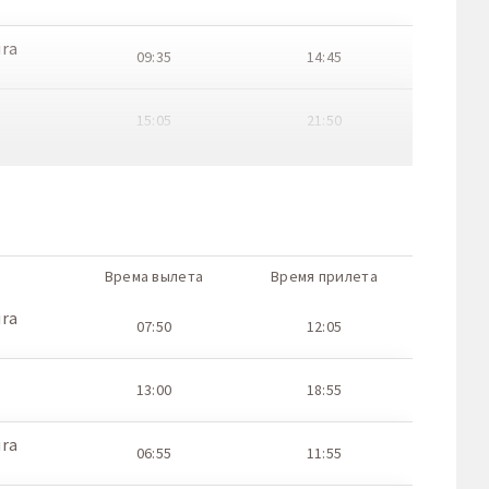
ura
09:35
14:45
15:05
21:50
ura
09:50
14:20
15:00
21:05
Врема вылета
Время прилета
ura
08:45
13:25
ura
07:50
12:05
14:15
20:35
13:00
18:55
ura
06:55
11:55