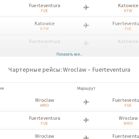
Fuerteventura
Katowice
FUE
KTW
Katowice
Fuertevent
KTW
FUE
Fuerteventura
Katowice
FUE
KTW
Показать все...
Katowice
Fuertevent
KTW
FUE
Чартерные рейсы: Wroclaw – Fuerteventura
Fuerteventura
Katowice
FUE
KTW
ия
Маршрут
Katowice
Fuertevent
Wroclaw
Fuertevent
KTW
FUE
WRO
FUE
Fuerteventura
Katowice
Fuerteventura
Wroclaw
FUE
KTW
FUE
WRO
Katowice
Fuertevent
Wroclaw
Fuertevent
KTW
FUE