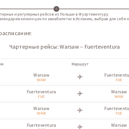
терных и регулярных рейсов из Польши в Фуэртевентуру.
алендарем низких цен по авиабилетах в Испанию, выбрав для себя 
расписание:
Чартерные рейсы: Warsaw – Fuerteventura
ия
Маршрут
Warsaw
Fuertevent
WAW
FUE
Fuerteventura
Warsaw
FUE
WAW
Warsaw
Fuertevent
WAW
FUE
Fuerteventura
Warsaw