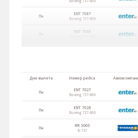
Boeing 737-800
ENT 7087
Пн
Boeing 737-800
ENT 7088
Пн
Boeing 737-800
ENT 1677
Чт
Boeing 737-800
ENT 1678
Чт
Boeing 737-800
Дни вылета
Номер рейса
Авиакомпан
TVP 7304
Чт
ENT 7027
Boeing 737-800
Пн
Boeing 737-800
TVP 7305
Чт
ENT 7028
Boeing 737-800
Пн
Boeing 737-800
RR 5005
Пн
B-737