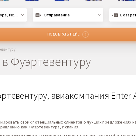
 Испания
Отправление
Возвра
ПОДОБРАТЬ РЕЙС
евентуру
 в Фуэртевентуру
тевентуру, авиакомпания Enter Ai
рмировать своих потенциальных клиентов о лучших предложениях на
аправлению как Фуэртевентура, Испания.