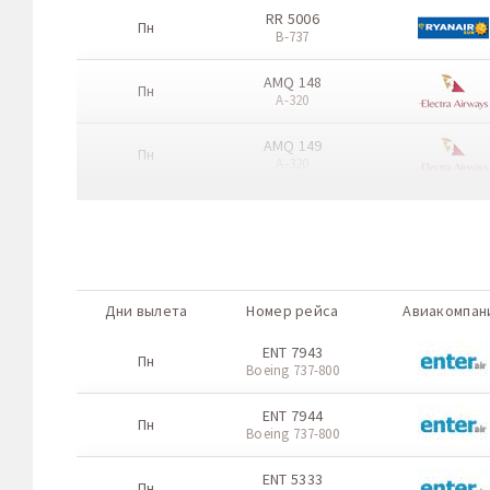
RR 5006
Пн
B-737
AMQ 148
Пн
A-320
AMQ 149
Пн
A-320
RR 7009
Пн
Boeing 737-800
RR 7010
Пн
Boeing 737-800
Дни вылета
Номер рейса
Авиакомпан
ENT 7109
Чт
ENT 7943
Boeing 737-800
Пн
Boeing 737-800
ENT 7110
Чт
ENT 7944
Boeing 737-800
Пн
Boeing 737-800
AMQ 448
Чт
ENT 5333
A-320
Пн