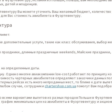
т в Фуэртевентуру, Испания из Польши, Польша, Вам необходимо вв
ых, детей и младенцев.
тевентуру Вы можете уточнить Ваш желаемый бюджет, количество 
я для Вас стоимость авиабилета в Фуэртевентуру.
нтура
лияет:
 дополнительные услуги, такие как класс обслуживания, выбор мес
ие праздники, длинные праздничные weekends, Майские праздники,
в на определенные даты.
дну. Однако многие авиакомпании low-cost работают по принципу ко
тоимость чартерных авиабилетов определяют заказчики данных поле
ртерных рейсах есть много непроданных мест, то ближе к дате выле
В любом случае, сотрудники
chartershop.com.ua
помогут Вам подобра
о всеми вариантами вылетов из разных городов Польши в Фуэртеве
 график минимальных цен на авиабилеты в Фуэртевентуру и акцион