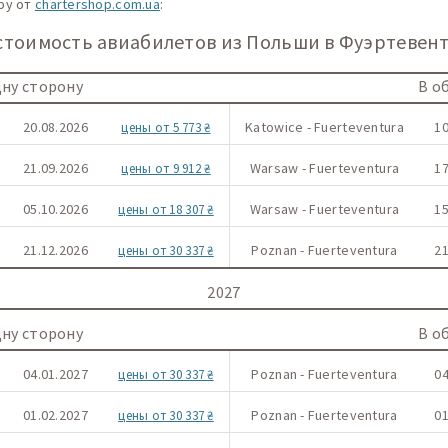
ру от
chartershop.com.ua
:
тоимость авиабилетов из Польши в Фуэртевенту
дну сторону
В о
20.08.2026
Katowice - Fuerteventura
10
цены от 5 773 ₴
21.09.2026
Warsaw - Fuerteventura
17
цены от 9 912 ₴
05.10.2026
Warsaw - Fuerteventura
15
цены от 18 307 ₴
21.12.2026
Poznan - Fuerteventura
21
цены от 30 337 ₴
2027
дну сторону
В о
04.01.2027
Poznan - Fuerteventura
04
цены от 30 337 ₴
01.02.2027
Poznan - Fuerteventura
01
цены от 30 337 ₴