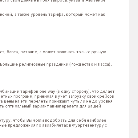
ести свои данные в поля запроса: указать желаемое
ночей, а также уровень тарифа, который может как
т, багаж, питание, а может включать только ручную
 Большие религиозные праздники (Рождество и Пасха),
мбинации тарифов one way (в одну сторону), что делает
тных программ, принимая в учет загрузку своих рейсов
та цены на эти перелеты понижают чуть ли не до уровня
ть оптимальный вариант авиаперелета для Вашей
нтуру, чтобы Вы могли подобрать для себя наиболее
ные предложения по авиабилетах в Фуэртевентуру с