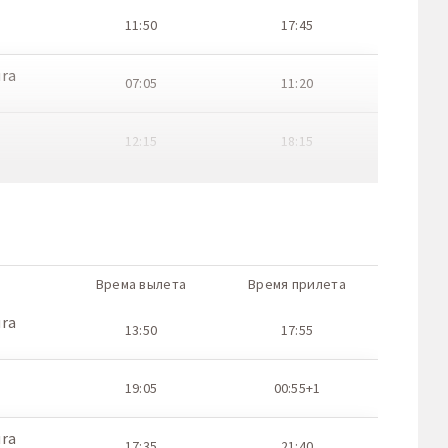
11:50
17:45
ura
07:05
11:20
12:15
18:15
ura
13:05
17:25
18:20
00:15+1
Врема вылета
Время прилета
ura
02:55
07:10
ura
13:50
17:55
20:02
02:15+1
19:05
00:55+1
ura
05:30
09:45
ura
17:35
21:40