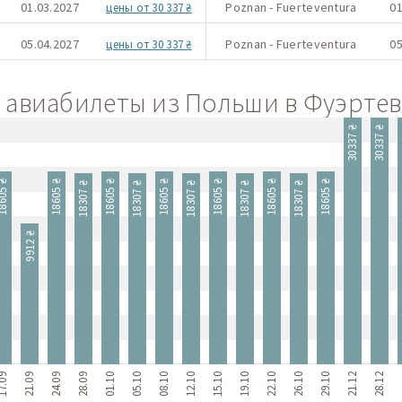
01.03.2027
Poznan - Fuerteventura
01
цены от 30 337 ₴
05.04.2027
Poznan - Fuerteventura
05
цены от 30 337 ₴
авиабилеты из Польши в Фуэртеве
30337 ₴
30337 ₴
3
605 ₴
18605 ₴
18605 ₴
18605 ₴
18605 ₴
18605 ₴
18605 ₴
18307 ₴
18307 ₴
18307 ₴
18307 ₴
18307 ₴
9912 ₴
7.09
21.09
24.09
28.09
01.10
05.10
08.10
12.10
15.10
19.10
22.10
26.10
29.10
21.12
28.12
0