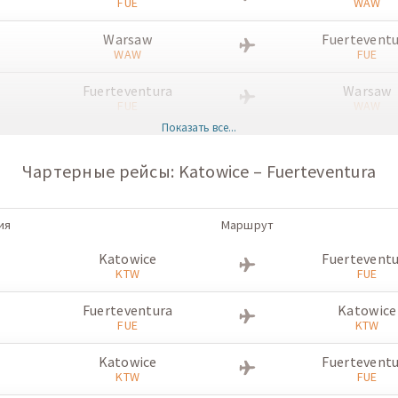
FUE
WAW
Warsaw
Fuertevent
WAW
FUE
Fuerteventura
Warsaw
FUE
WAW
Показать все...
Warsaw
Fuertevent
WAW
FUE
Чартерные рейсы: Katowice – Fuerteventura
Fuerteventura
Warsaw
FUE
WAW
ия
Маршрут
Warsaw
Fuertevent
Katowice
Fuertevent
WAW
FUE
KTW
FUE
Fuerteventura
Warsaw
Fuerteventura
Katowice
FUE
WAW
FUE
KTW
Katowice
Fuertevent
KTW
FUE