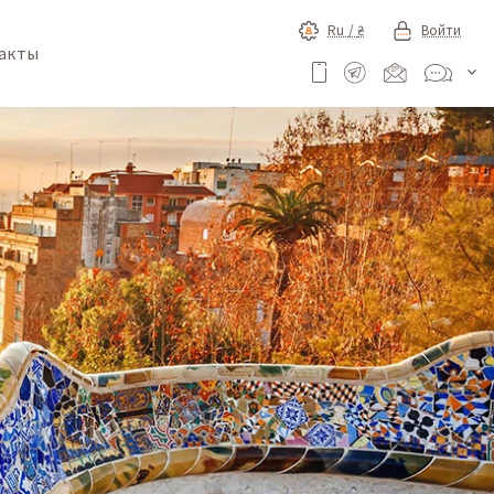
Ru /
₴
Войти
акты