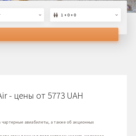
т
1 + 0 + 0
r - цены от 5773 UAH
 чартерные авиабилеты, а также об акционных