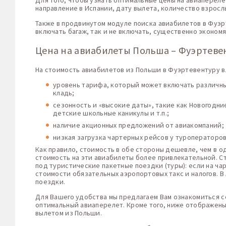
Для того, чтобы узнать оптимальные цены на авиапереле
направление в Испании, дату вылета, количество взросл
Также в продвинутом модуле поиска авиабилетов в Фуэр
включать багаж, так и не включать, существенно эконом
Цена на авиабилеты Польша – Фуэртеве
На стоимость авиабилетов из Польши в Фуэртевентуру в
уровень тарифа, который может включать различные
кладь;
сезонность и «высокие даты», такие как Новогодн
детские школьные каникулы и т.п.;
наличие акционных предложений от авиакомпаний;
низкая загрузка чартерных рейсов у туроператоро
Как правило, стоимость в обе стороны дешевле, чем в о
стоимость на эти авиабилеты более привлекательной. С
под туристические пакетные поездки (туры): если на ча
стоимости обязательных аэропортовых такс и налогов. 
поездки.
Для Вашего удобства мы предлагаем Вам ознакомиться с
оптимальный авиаперелет. Кроме того, ниже отображены
вылетом из Польши.