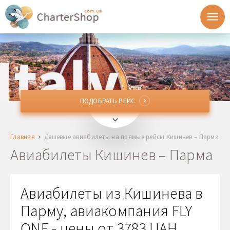
ПОДОБРАТЬ РЕЙС
ПОДОБРАТЬ РЕЙС
RMO
Кишинев, Молдова
Главная
Дешевые авиабилеты на прямые рейсы Кишинев – Парма
PMF
Парма, Италия
Авиабилеты Кишинев – Парма
Отправление
Авиабилеты из Кишинева в
Возврат
Парму, авиакомпания FLY
ONE - цены от 3783 UAH
1 + 0 + 0