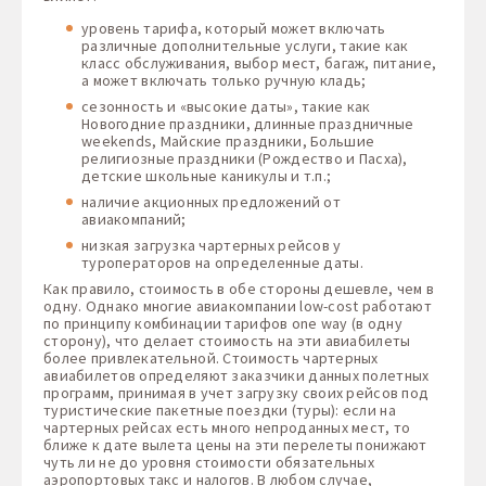
уровень тарифа, который может включать
различные дополнительные услуги, такие как
класс обслуживания, выбор мест, багаж, питание,
а может включать только ручную кладь;
сезонность и «высокие даты», такие как
Новогодние праздники, длинные праздничные
weekends, Майские праздники, Большие
религиозные праздники (Рождество и Пасха),
детские школьные каникулы и т.п.;
наличие акционных предложений от
авиакомпаний;
низкая загрузка чартерных рейсов у
туроператоров на определенные даты.
Как правило, стоимость в обе стороны дешевле, чем в
одну. Однако многие авиакомпании low-cost работают
по принципу комбинации тарифов one way (в одну
сторону), что делает стоимость на эти авиабилеты
более привлекательной. Стоимость чартерных
авиабилетов определяют заказчики данных полетных
программ, принимая в учет загрузку своих рейсов под
туристические пакетные поездки (туры): если на
чартерных рейсах есть много непроданных мест, то
ближе к дате вылета цены на эти перелеты понижают
чуть ли не до уровня стоимости обязательных
аэропортовых такс и налогов. В любом случае,