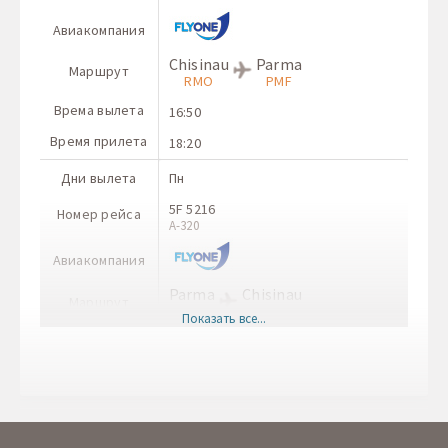
Авиакомпания
Chisinau
Parma
Маршрут
RMO
PMF
Врема вылета
16:50
Время прилета
18:20
Дни вылета
Пн
5F 5216
Номер рейса
A-320
Авиакомпания
Parma
Chisinau
Маршрут
PMF
RMO
Показать все...
Врема вылета
19:20
Время прилета
22:30
Дни вылета
Ср
5F 5215
Номер рейса