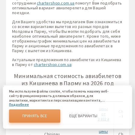
сотрудники
chartershop.com.ua
помогут Вам подобрать
оптимальный вариант авиаперелета для Вашей
поездки.
Для Вашего удобства мы предлагаем Вам ознакомиться
со всеми вариантами вылетов из разных городов
Молдовы в Парму, чтобы Вы могли подобрать для себя
наиболее оптимальный авиаперелет. Кроме того, ниже
отображены график минимальных цен на авиабилеты в
Парму и акционные предложения по авиабилетах в
Парму с вылетом из Кишинева.
Актуальные предложения по авиабилетах из Кишинева
в Парму от
chartershop.com.ua
:
Минимальная стоимость авиабилетов
из Кишинева в Парму на 2026 год
Мы используем файлы cookie, чтобы помочь нашему веб-
Месяц
В одну сторону
сайту функционировать должным образом, для
аналитики, маркетинга и персонализации контента,
Подробнее
который вы видите. Файлы cookies позволяют нам
цены
отличать Вас от других пользователей нашего веб-сайта.
Chisinau
Chisinau
Август
15.08.2026
от
Соглашаясь, вы соглашаетесь на использование всех этих
ПРИНЯТЬ ВСЕ
ЕЩЕ ВАРИАНТЫ
- Parma
- Parma
файлов cookie. Вы можете обновить свои предпочтения,
3 832 ₴
нажав кнопку настроек файлов cookie, или в любое
время, перейдя к нашей политике использования файлов
цены
cookie.
Chisinau
Chisinau