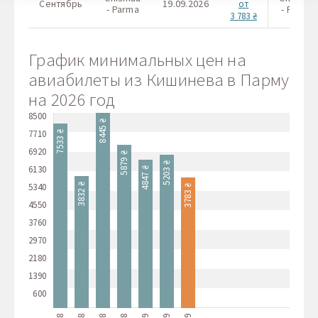
Сентябрь
19.09.2026
от
- Parma
- Parma
3 783 ₴
График минимальных цен на
авиабилеты из Кишинева в Парму
на 2026 год
8500
8445 ₴
7710
7533 ₴
6920
5879 ₴
5203 ₴
6130
4847 ₴
5340
3832 ₴
3783 ₴
4550
3760
2970
2180
1390
600