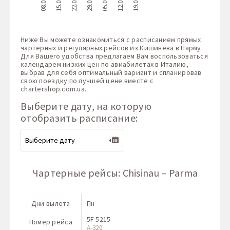
08.08
15.08
22.08
29.08
05.09
12.09
19.09
Ниже Вы можете ознакомиться с расписанием прямых
чартерных и регулярных рейсов из Кишинева в Парму.
Для Вашего удобства предлагаем Вам воспользоваться
календарем низких цен по авиабилетах в Италию,
выбрав для себя оптимальный вариант и спланировав
свою поездку по лучшей цене вместе с
chartershop.com.ua
.
Выберите дату, на которую
отобразить расписание:
Чартерные рейсы: Chisinau – Parma
Дни вылета
Пн
5F 5215
Номер рейса
A-320