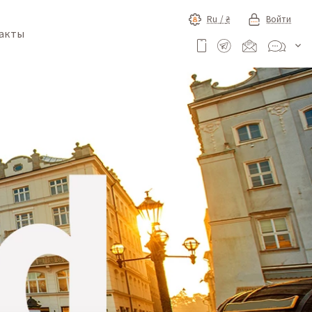
Ru /
₴
Войти
акты