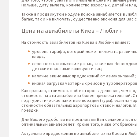
Для того, чтобы узнать оптимальные цены на авиапереле
Польше, дату вылета, количество взрослых, детей и мла
Также в продвинутом модуле поиска авиабилетов в Любл
багаж, так и не включать, существенно экономя для Вас 
Цена на авиабилеты Киев – Люблин
На стоимость авиабилетов из Киева в Люблин влияет:
уровень тарифа, который может включать различные
кладь;
сезонность и «высокие даты», такие как Новогодн
детские школьные каникулы и т.п.;
наличие акционных предложений от авиакомпаний;
низкая загрузка чартерных рейсов у туроператоро
Как правило, стоимость в обе стороны дешевле, чем в о
стоимость на эти авиабилеты более привлекательной. С
под туристические пакетные поездки (туры): если на ча
стоимости обязательных аэропортовых такс и налогов. 
поездки.
Для Вашего удобства мы предлагаем Вам ознакомиться с
оптимальный авиаперелет. Кроме того, ниже отображены
Актуальные предложения по авиабилетах из Киева в Лю