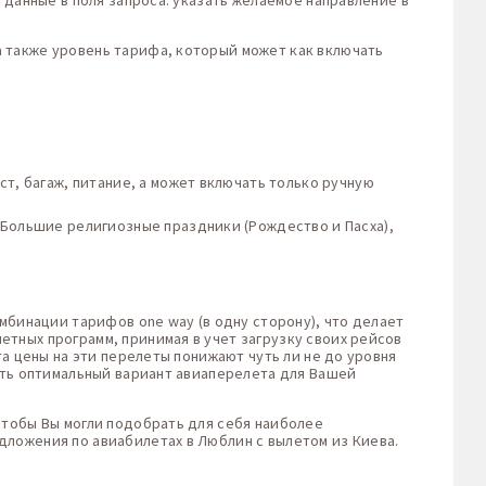
 данные в поля запроса: указать желаемое направление в
 также уровень тарифа, который может как включать
т, багаж, питание, а может включать только ручную
 Большие религиозные праздники (Рождество и Пасха),
мбинации тарифов one way (в одну сторону), что делает
тных программ, принимая в учет загрузку своих рейсов
та цены на эти перелеты понижают чуть ли не до уровня
ть оптимальный вариант авиаперелета для Вашей
чтобы Вы могли подобрать для себя наиболее
дложения по авиабилетах в Люблин с вылетом из Киева.