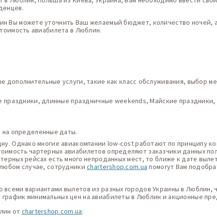
т в Люблин, Польша из Киева, Украина, Вам необходимо ввести свои
денцев.
ин Вы можете уточнить Ваш желаемый бюджет, количество ночей, а
стоимость авиабилета в Люблин.
 дополнительные услуги, такие как класс обслуживания, выбор мес
ие праздники, длинные праздничные weekends, Майские праздники,
в на определенные даты.
дну. Однако многие авиакомпании low-cost работают по принципу ко
тоимость чартерных авиабилетов определяют заказчики данных поле
ртерных рейсах есть много непроданных мест, то ближе к дате выле
В любом случае, сотрудники
chartershop.com.ua
помогут Вам подобра
о всеми вариантами вылетов из разных городов Украины в Люблин, 
 график минимальных цен на авиабилеты в Люблин и акционные пре
блин от
chartershop.com.ua
: