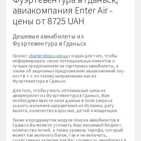
авиакомпания Enter Air -
цены от 8725 UAH
Дешевые авиабилеты из
Фуэртевентура в Гданьск
Проект
chartershop.com.ua
создан для того, чтобы
информировать своих потенциальных клиентов о
лучших предложениях на чартерные авиабилеты, а
также об акционных предложениях авиакомпаний лоу-
кост в т.ч. по такому направлению как из
Фуэртевентура в Гданьск.
Для того, чтобы узнать оптимальные цены на
авиаперелет из Фуэртевентура в Гданьск, Вам
необходимо ввести свои данные в поля запроса:
указать желаемое направление из Испании, дату
вылета, количество взрослых, детей и младенцев.
Также в продвинутом модуле поиска авиабилетов в
Гданьск Вы можете уточнить Ваш желаемый бюджет,
количество ночей, а также уровень тарифа, который
может как включать багаж, так и не включать,
существенно экономя для Вас стоимость авиабилета в