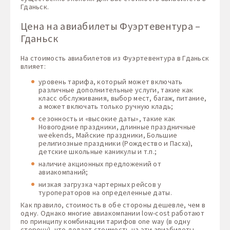
Гданьск.
Цена на авиабилеты Фуэртевентура –
Гданьск
На стоимость авиабилетов из Фуэртевентура в Гданьск
влияет:
уровень тарифа, который может включать
различные дополнительные услуги, такие как
класс обслуживания, выбор мест, багаж, питание,
а может включать только ручную кладь;
сезонность и «высокие даты», такие как
Новогодние праздники, длинные праздничные
weekends, Майские праздники, Большие
религиозные праздники (Рождество и Пасха),
детские школьные каникулы и т.п.;
наличие акционных предложений от
авиакомпаний;
низкая загрузка чартерных рейсов у
туроператоров на определенные даты.
Как правило, стоимость в обе стороны дешевле, чем в
одну. Однако многие авиакомпании low-cost работают
по принципу комбинации тарифов one way (в одну
сторону), что делает стоимость на эти авиабилеты