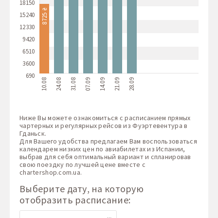
18150
8725 ₴
15240
12330
9420
6510
3600
690
10.08
24.08
31.08
07.09
14.09
21.09
28.09
Ниже Вы можете ознакомиться с расписанием прямых
чартерных и регулярных рейсов из Фуэртевентура в
Гданьск.
Для Вашего удобства предлагаем Вам воспользоваться
календарем низких цен по авиабилетах из Испании,
выбрав для себя оптимальный вариант и спланировав
свою поездку по лучшей цене вместе с
chartershop.com.ua
.
Выберите дату, на которую
отобразить расписание: