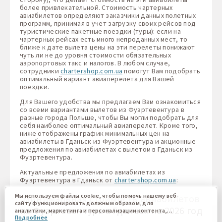
более привлекательной. Стоимость чартерных
авиабилетов определяют заказчики данных полетных
программ, принимая в учет загрузку своих рейсов под
туристические пакетные поездки (туры): если на
чартерных рейсах есть много непроданных мест, то
ближе к дате вылета цены на эти перелеты понижают
чуть ли не до уровня стоимости обязательных
аэропортовых такс и налогов. В любом случае,
сотрудники
chartershop.com.ua
помогут Вам подобрать
оптимальный вариант авиаперелета для Вашей
поездки.
Для Вашего удобства мы предлагаем Вам ознакомиться
со всеми вариантами вылетов из Фуэртевентура в
разные города Польше, чтобы Вы могли подобрать для
себя наиболее оптимальный авиаперелет. Кроме того,
ниже отображены график минимальных цен на
авиабилеты в Гданьск из Фуэртевентура и акционные
предложения по авиабилетах с вылетом в Гданьск из
Фуэртевентура.
Актуальные предложения по авиабилетах из
Фуэртевентура в Гданьск от
chartershop.com.ua
:
Мы используем файлы cookie, чтобы помочь нашему веб-
Минимальная стоимость авиабилетов
сайту функционировать должным образом, для
из Фуэртевентура в Гданьск на 2026 год
аналитики, маркетинга и персонализации контента,
Подробнее
который вы видите. Файлы cookies позволяют нам