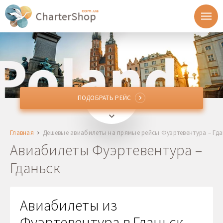
ПОДОБРАТЬ РЕЙС
ПОДОБРАТЬ РЕЙС
FUE
Фуэртевентура, Испания
Главная
Дешевые авиабилеты на прямые рейсы Фуэртевентура – Гда
GDN
Гданьск, Польша
Авиабилеты Фуэртевентура –
Гданьск
Отправление
Возврат
Авиабилеты из
Фуэртевентура в Гданьск,
1 + 0 + 0