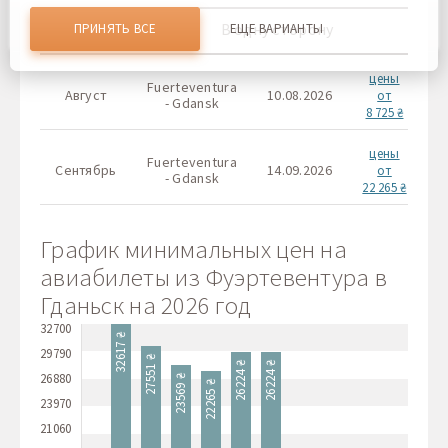
отличать Вас от других пользователей нашего веб-сайта.
Соглашаясь, вы соглашаетесь на использование всех этих
Месяц
В одну сторону
ПРИНЯТЬ ВСЕ
ЕЩЕ ВАРИАНТЫ
файлов cookie. Вы можете обновить свои предпочтения,
нажав кнопку настроек файлов cookie, или в любое
время, перейдя к нашей политике использования файлов
цены
cookie.
Fuerteventura
Август
10.08.2026
-
от
- Gdansk
8 725 ₴
цены
Fuerteventura
Сентябрь
14.09.2026
-
от
- Gdansk
22 265 ₴
График минимальных цен на
авиабилеты из Фуэртевентура в
Гданьск на 2026 год
32700
32617 ₴
29790
27551 ₴
26224 ₴
26224 ₴
26880
23569 ₴
22265 ₴
23970
21060