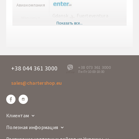
Авиакомпания
Gdansk
Fuerteventura
Маршрут
GDN
FUE
Показать все...
Врема вылета
13:30
Время прилета
18:45
+38 044 361 3000
+38 073 361 3000
Пн-Пт 10:00-18:00
offline
sales@chartershop.eu
Клиентам
Полезная информация
Расписание чартерных рейсов из Украины