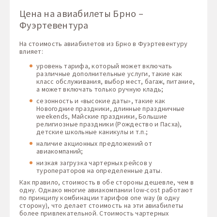
Цена на авиабилеты Брно –
Фуэртевентура
На стоимость авиабилетов из Брно в Фуэртевентуру
влияет:
уровень тарифа, который может включать
различные дополнительные услуги, такие как
класс обслуживания, выбор мест, багаж, питание,
а может включать только ручную кладь;
сезонность и «высокие даты», такие как
Новогодние праздники, длинные праздничные
weekends, Майские праздники, Большие
религиозные праздники (Рождество и Пасха),
детские школьные каникулы и т.п.;
наличие акционных предложений от
авиакомпаний;
низкая загрузка чартерных рейсов у
туроператоров на определенные даты.
Как правило, стоимость в обе стороны дешевле, чем в
одну. Однако многие авиакомпании low-cost работают
по принципу комбинации тарифов one way (в одну
сторону), что делает стоимость на эти авиабилеты
более привлекательной. Стоимость чартерных