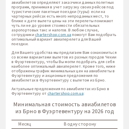
авиабилетов определяют заказчики данных полетных
программ, принимая в учет загрузку своих рейсов под
туристические пакетные поездки (туры): если на
чартерных рейсах есть много непроданных мест, то
ближе к дате вылета цены на эти перелеты понижают
чуть ли не до уровня стоимости обязательных
аэропортовых такс и налогов. В любом случае,
сотрудники
chartershop.com.ua
помогут Вам подобрать
оптимальный вариант авиаперелета для Вашей
поездки.
Для Вашего удобства мы предлагаем Вам ознакомиться
со всеми вариантами вылетов из разных городов Чехии
в Фуэртевентуру, чтобы Вы могли подобрать для себя
наиболее оптимальный авиаперелет. Кроме того, ниже
отображены график минимальных цен на авиабилеты в
Фуэртевентуру и акционные предложения по
авиабилетах в Фуэртевентуру с вылетом из Брно.
Актуальные предложения по авиабилетах из Брно в
Фуэртевентуру от
chartershop.com.ua
:
Минимальная стоимость авиабилетов
из Брно в Фуэртевентуру на 2026 год
Месяц
В одну сторону