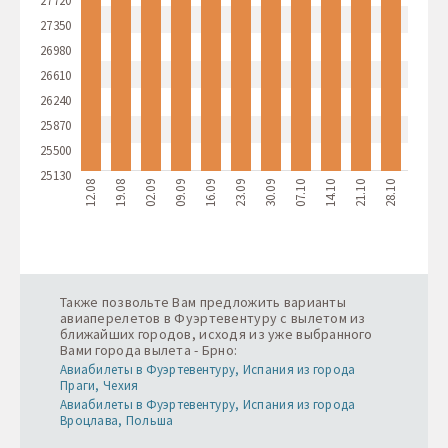
27720
27350
26980
26610
26240
25870
25500
25130
12.08
19.08
02.09
09.09
16.09
23.09
30.09
07.10
14.10
21.10
28.10
Также позвольте Вам предложить варианты
авиаперелетов в Фуэртевентуру с вылетом из
ближайших городов, исходя из уже выбранного
Вами города вылета - Брно:
Авиабилеты в Фуэртевентуру, Испания из города
Праги, Чехия
Авиабилеты в Фуэртевентуру, Испания из города
Вроцлава, Польша