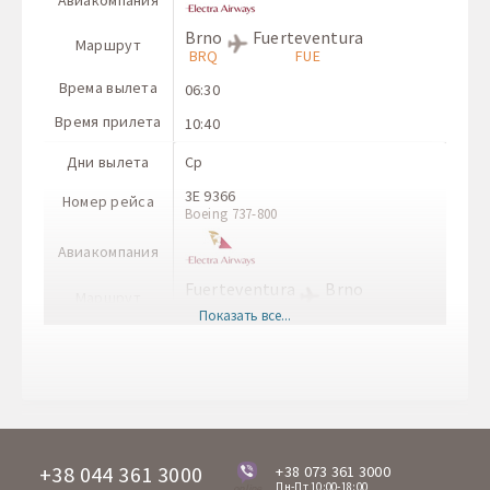
Brno
Fuerteventura
Маршрут
BRQ
FUE
Врема вылета
06:30
Время прилета
10:40
Дни вылета
Ср
3E 9366
Номер рейса
Boeing 737-800
Авиакомпания
Fuerteventura
Brno
Маршрут
FUE
BRQ
Показать все...
Врема вылета
11:40
Время прилета
17:10
+38 044 361 3000
+38 073 361 3000
Пн-Пт 10:00-18:00
online