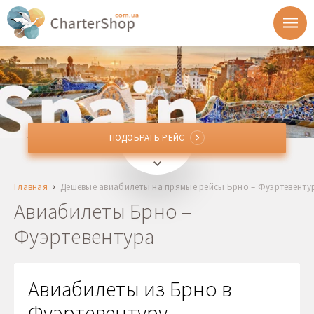
ПОДОБРАТЬ РЕЙС
ПОДОБРАТЬ РЕЙС
BRQ
Брно, Чехия
Главная
Дешевые авиабилеты на прямые рейсы Брно – Фуэртевенту
FUE
Фуэртевентура, Испания
Авиабилеты Брно –
Фуэртевентура
Отправление
Возврат
Авиабилеты из Брно в
Фуэртевентуру,
1 + 0 + 0