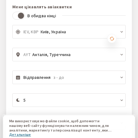
Мене цікавлять авіаквитки
В обидва кінці
IEV, KBP
Київ, Україна
AYT
Анталія, Туреччина
Відправлення
з - до
5
Ми використовуємо файли cookie, щоб допомогти
1 + 0 + 0
нашому веб-сайту функціонувати належним чином, для
аналітики, маркетингу та персоналізації контенту, який
Детальніше
ви бачите. Файли cookie дозволяють нам відрізняти Вас