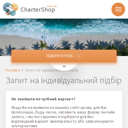
ПІДІБРАТИ РЕЙС
ПІДІБРАТИ РЕЙС
Звідки
Головна
Запит на індивідуальний підбір
Куди
Запит на індивідуальний підбір
Відправлення
Не знайшли потрібний варіант?
Якщо Ви не виявили на нашому сайті цікаву для Вас
Повернення
пропозицію, будь ласка, заповніть нашу форму он-лайн
запиту, і ми постараємося підібрати для Вас
відповідний варіант авіаперельоту або запропонувати
альтернативи.
1 + 0 + 0