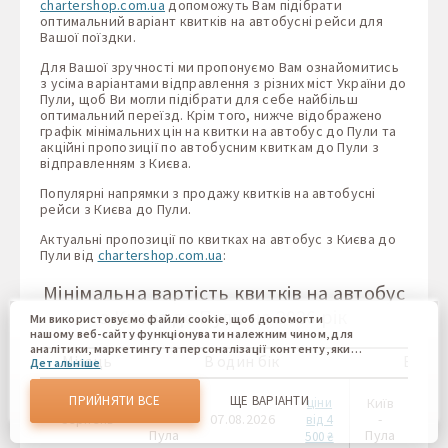
chartershop.com.ua
допоможуть Вам підібрати
оптимальний варіант квитків на автобусні рейси для
Вашої поїздки.
Для Вашої зручності ми пропонуємо Вам ознайомитись
з усіма варіантами відправлення з різних міст України до
Пули, щоб Ви могли підібрати для себе найбільш
оптимальний переїзд. Крім того, нижче відображено
графік мінімальних цін на квитки на автобус до Пули та
акційні пропозиції по автобусним квиткам до Пули з
відправленням з Києва.
Популярні напрямки з продажу квитків на автобусні
рейси з Києва до Пули.
Актуальні пропозиції по квитках на автобус з Києва до
Пули від
chartershop.com.ua
:
Мінімальна вартість квитків на автобус
з Києва до Пули на 2026 рік
Ми використовуємо файли cookie, щоб допомогти
нашому веб-сайту функціонувати належним чином, для
аналітики, маркетингу та персоналізації контенту, який
Місяць
В один бік
В оби
Детальніше
ви бачите. Файли cookie дозволяють нам відрізняти Вас
від інших користувачів нашого веб-сайту. Розуміння того,
як ви використовуєте наш веб-сайт, допомагає нам
ПРИЙНЯТИ ВСЕ
ЩЕ ВАРІАНТИ
Київ
ціни
Київ
07.
надати вам найкращі можливості та внести зміни для
Серпень
-
07.08.2026
-
від 4
покращення нашого сайту в майбутньому. Підтвердивши,
Пула
Пула
13.
500 ₴
Ви погоджуєтеся на використання всіх цих файлів cookie.