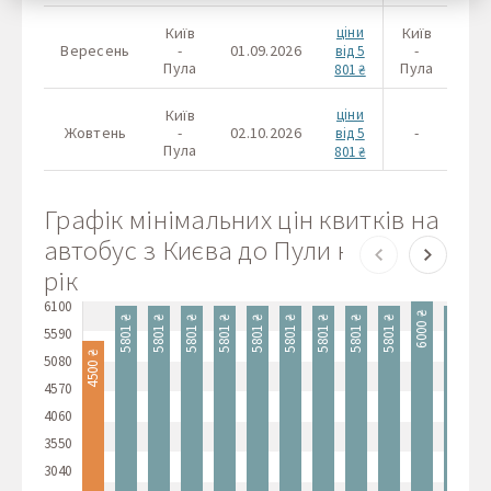
Ви можете оновити свої налаштування, натиснувши
кнопку налаштувань cookie, або в будь-який час,
Київ
ціни
Київ
01.
перейшовши до нашої політики використання файлів
Вересень
-
01.09.2026
-
від 5
cookie.
Пула
Пула
06.
801 ₴
Київ
ціни
Жовтень
-
02.10.2026
-
від 5
Пула
801 ₴
Графік мінімальних цін квитків на
автобус з Києва до Пули на 2026
рік
6100
6000 ₴
5801 ₴
5801 ₴
5801 ₴
5801 ₴
5801 ₴
5801 ₴
5801 ₴
5801 ₴
5801 ₴
5801 ₴
5801
5590
4500 ₴
5080
4570
4060
3550
3040