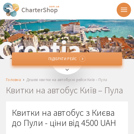
ПІДІБРАТИ РЕЙС
ПІДІБРАТИ РЕЙС
IEV, KBP
Київ, Україна
Головна
Дешеві квитки на автобусні рейси Київ – Пула
PUY
Пула, Хорватія
Квитки на автобус Київ – Пула
Відправлення
Квитки на автобус з Києва
Повернення
до Пули - ціни від 4500 UAH
1 + 0 + 0