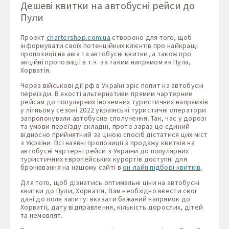
Дешеві квитки на автобусні рейси до
Пули
Проект
chartershop.com.ua
створено для того, щоб
інформувати своїх потенційних клієнтів про найкращі
пропозиції на авіа та автобусні квитки, а також про
акційні пропозиції в т.ч. за таким напрямом як Пула,
Хорватія.
Через військові дії рф в Україні зріс попит на автобусні
переїзди. В якості альтернативи прямим чартерним
рейсам до популярних іноземних туристичних напрямків
у літньому сезоні 2022 українські туристичні оператори
запропонували автобусне сполучення. Так, час у дорозі
та умови переїзду складні, проте зараз це єдиний
відносно прийнятний за ціною спосіб дістатися цих міст
з України. Всі наявні пропозиції з продажу квитків на
автобусні чартерні рейси з України до популярних
туристичних європейських курортів доступні для
бронювання на нашому сайті в
он-лайн підборі квитків
.
Для того, щоб дізнатись оптимальні ціни на автобусні
квитки до Пули, Хорватія, Вам необхідно ввести свої
дані до поля запиту: вказати бажаний напрямок до
Хорватії, дату відправлення, кількість дорослих, дітей
та немовлят.