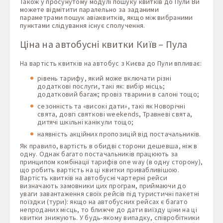
Також у просунутому модулі пошуку квитків до Пули Ви
можете відмітити паралельно за заданими
параметрами пошук авіаквитків, якщо між вибраними
пунктами слідування існує сполучення.
Ціна на автобусні квитки Київ – Пула
На вартість квитків на автобус з Києва до Пули впливає:
рівень тарифу, який може включати різні
додаткові послуги, такі як: вибір місць;
додатковий багаж; провіз тварини в салоні тощо;
сезонність та «високі дати», такі як Новорічні
свята, довгі святкові weekends, Травневі свята,
дитячі шкільні канікули тощо;
наявність акційних пропозицій від постачальників.
Як правило, вартість в обидві сторони дешевша, ніж в
одну. Однак багато постачальників працюють за
принципом комбінації тарифів one way (в одну сторону),
що робить вартість на ці квитки привабливішою.
Вартість квитків на автобусні чартерні рейси
визначають замовники цих програм, приймаючи до
уваги завантаження своїх рейсів під туристичні пакетні
поїздки (тури): якщо на автобусних рейсах є багато
непроданих місць, то ближче до дати виїзду ціни на ці
квитки знижують. У будь-якому випадку, співробітники