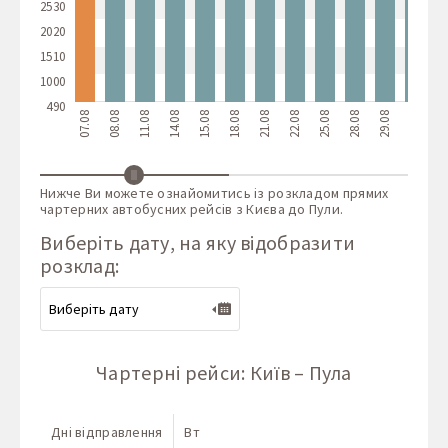
2530
2020
1510
1000
490
07.08
08.08
11.08
14.08
15.08
18.08
21.08
22.08
25.08
28.08
29.08
01.09
04.
Нижче Ви можете ознайомитись із розкладом прямих
чартерних автобусних рейсів з Києва до Пули.
Виберіть дату, на яку відобразити
розклад:
Чартерні рейси: Київ – Пула
Дні відправлення
Вт