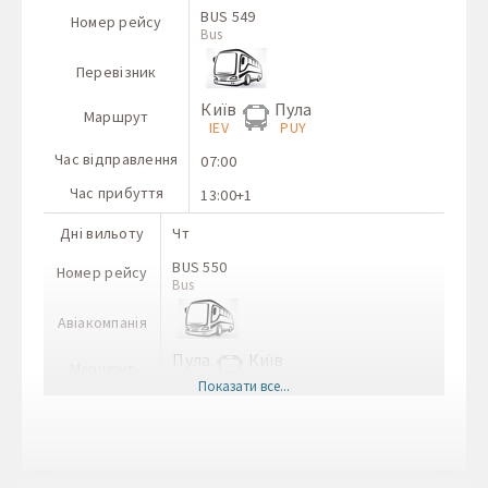
BUS 549
Номер рейсу
Bus
Перевізник
Київ
Пула
Маршрут
IEV
PUY
Час відправлення
07:00
Час прибуття
13:00+1
Дні вильоту
Чт
BUS 550
Номер рейсу
Bus
Авіакомпанія
Пула
Київ
Маршрут
PUY
IEV
Показати все...
Час вильоту
10:00
Час прильоту
18:00+1
Дні відправлення
Пт