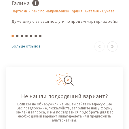
Галина
Dori
Чартерный рейс по направлению Турция, Анталия - Сучава
Чартер
Хургад
Дуже дякую за ваші послуги по продажі чартерних рейсів! Дякую
Folose
Больше отзывов
Не нашли подходящий вариант?
Если Вы не обнаружили на нашем сайте интересующее
Вас предложение, пожалуйста, заполните нашу форму
он-лайн запроса, и мы постараемся подобрать для Вас
необходимый вариант авиаперелета или предложить
альтернативы.