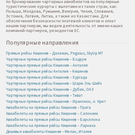
по бронированию чартерных авиабилетов на популярные
туристические курорты с вылетами из таких стран, как:
Польша, Молдова, Румыния, Венгрия, Чехия, Словакия,
Эстония, Латвия, Литва, а также из Казахстана. Для
обеспечения безопасности платежей клиентов и оплат
нашим партнерам, мы ведем деятельность от имени наших
компаний-партнеров, резидентов ЕС.
Популярные направления
Прямые рейсы Кишинев – Даламан, Pegasus, SkyUp MT
Чартерные прямые рейсы Кишинев – Бодрум
Чартерные прямые рейсы Кишинев – Анталия
Чартерные прямые рейсы Анталия – Кишинев
Чартерные прямые рейсы Кишинев – Хургада
Чартерные прямые рейсы Кишинев – Шарм-Эль-Шейх
Чартерные прямые рейсы Кишинев – Дубаи, ОАЭ
Чартерные прямые рейсы Кишинев – Тиват
Чартерные прямые рейсы Кишинев – Ираклион, о. Крит
Авиабилеты на прямые рейсы Кишинев – Прага
Авиабилеты на прямые рейсы Кишинев – Салоники
Авиабилеты на прямые рейсы Кишинев – Барселона
Авиабилеты на прямые рейсы Кишинев – Ларнака
Дешевые авиабилеты Кишинев – Милан, Италия