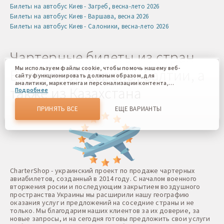
Билеты на автобус Киев - Загреб, весна-лето 2026
Билеты на автобус Киев - Варшава, весна 2026
Билеты на автобус Киев - Салоники, весна-лето 2026
Чартерные билеты из стран
Мы используем файлы cookie, чтобы помочь нашему веб-
Восточной Европы, Балтии, а
сайту функционировать должным образом, для
аналитики, маркетинга и персонализации контента,
также из Казахстана
Подробнее
который вы видите. Файлы cookies позволяют нам
отличать Вас от других пользователей нашего веб-сайта.
Соглашаясь, вы соглашаетесь на использование всех этих
ПРИНЯТЬ ВСЕ
ЕЩЕ ВАРИАНТЫ
файлов cookie. Вы можете обновить свои предпочтения,
нажав кнопку настроек файлов cookie, или в любое
время, перейдя к нашей политике использования файлов
cookie.
CharterShop - украинский проект по продаже чартерных
авиабилетов, созданный в 2014 году. С началом военного
вторжения росии и последующим закрытием воздушного
пространства Украины мы расширили нашу географию
оказания услуг и предложений на соседние страны и не
только. Мы благодарим наших клиентов за их доверие, за
новые запросы, и на сегодня готовы предложить свои услуги