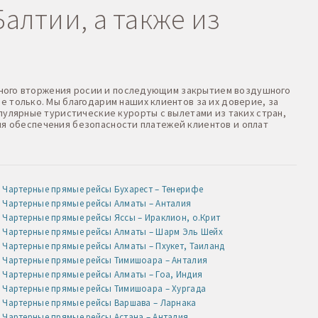
алтии, а также из
оенного вторжения росии и последующим закрытием воздушного
е только. Мы благодарим наших клиентов за их доверие, за
пулярные туристические курорты с вылетами из таких стран,
 Для обеспечения безопасности платежей клиентов и оплат
Чартерные прямые рейсы Бухарест – Тенерифе
Чартерные прямые рейсы Алматы – Анталия
Чартерные прямые рейсы Яссы – Ираклион, о.Крит
Чартерные прямые рейсы Алматы – Шарм Эль Шейх
Чартерные прямые рейсы Алматы – Пхукет, Таиланд
Чартерные прямые рейсы Тимишоара – Анталия
Чартерные прямые рейсы Алматы – Гоа, Индия
Чартерные прямые рейсы Тимишоара – Хургада
Чартерные прямые рейсы Варшава – Ларнака
Чартерные прямые рейсы Астана – Анталия