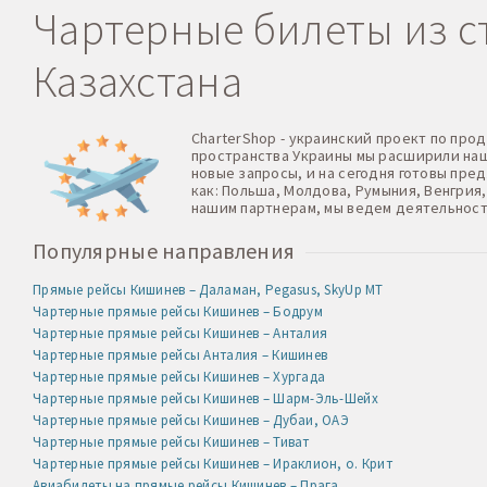
Чартерные билеты из ст
Казахстана
CharterShop - украинский проект по про
пространства Украины мы расширили нашу
новые запросы, и на сегодня готовы пре
как: Польша, Молдова, Румыния, Венгрия,
нашим партнерам, мы ведем деятельност
Популярные направления
Прямые рейсы Кишинев – Даламан, Pegasus, SkyUp MT
Чартерные прямые рейсы Кишинев – Бодрум
Чартерные прямые рейсы Кишинев – Анталия
Чартерные прямые рейсы Анталия – Кишинев
Чартерные прямые рейсы Кишинев – Хургада
Чартерные прямые рейсы Кишинев – Шарм-Эль-Шейх
Чартерные прямые рейсы Кишинев – Дубаи, ОАЭ
Чартерные прямые рейсы Кишинев – Тиват
Чартерные прямые рейсы Кишинев – Ираклион, о. Крит
Авиабилеты на прямые рейсы Кишинев – Прага