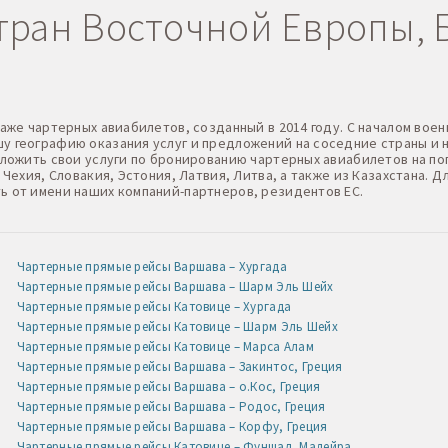
ран Восточной Европы, Б
даже чартерных авиабилетов, созданный в 2014 году. С началом в
 географию оказания услуг и предложений на соседние страны и н
дложить свои услуги по бронированию чартерных авиабилетов на по
 Чехия, Словакия, Эстония, Латвия, Литва, а также из Казахстана.
ь от имени наших компаний-партнеров, резидентов ЕС.
Чартерные прямые рейсы Варшава – Хургада
Чартерные прямые рейсы Варшава – Шарм Эль Шейх
Чартерные прямые рейсы Катовице – Хургада
Чартерные прямые рейсы Катовице – Шарм Эль Шейх
Чартерные прямые рейсы Катовице – Марса Алам
Чартерные прямые рейсы Варшава – Закинтос, Греция
Чартерные прямые рейсы Варшава – о.Кос, Греция
Чартерные прямые рейсы Варшава – Родос, Греция
Чартерные прямые рейсы Варшава – Корфу, Греция
Чартерные прямые рейсы Катовице – Фуншал, Мадейра