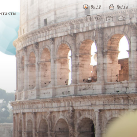
Ru /
₴
Войти
нтакты