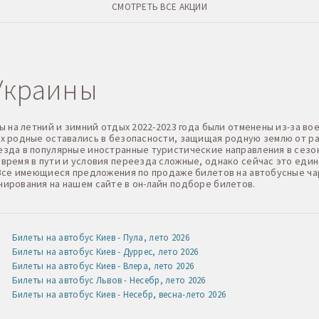
СМОТРЕТЬ ВСЕ АКЦИИ
Украины
ы на летний и зимний отдых 2022-2023 года были отменены из-за в
х родные оставались в безопасности, защищая родную землю от ра
зда в популярные иностранные туристические направления в сезо
время в пути и условия переезда сложные, однако сейчас это еди
 Все имеющиеся предложения по продаже билетов на автобусные ч
ирования на нашем сайте в он-лайн подборе билетов.
Билеты на автобус Киев - Пула, лето 2026
Билеты на автобус Киев - Дуррес, лето 2026
Билеты на автобус Киев - Влера, лето 2026
Билеты на автобус Львов - Несебр, лето 2026
Билеты на автобус Киев - Несебр, весна-лето 2026