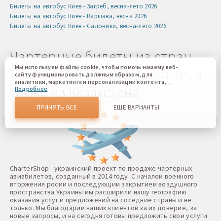
Билеты на автобус Киев - Загреб, весна-лето 2026
Билеты на автобус Киев - Варшава, весна 2026
Билеты на автобус Киев - Салоники, весна-лето 2026
Чартерные билеты из стран
Мы используем файлы cookie, чтобы помочь нашему веб-
Восточной Европы, Балтии, а
сайту функционировать должным образом, для
аналитики, маркетинга и персонализации контента,
также из Казахстана
Подробнее
который вы видите. Файлы cookies позволяют нам
отличать Вас от других пользователей нашего веб-сайта.
Соглашаясь, вы соглашаетесь на использование всех этих
ПРИНЯТЬ ВСЕ
ЕЩЕ ВАРИАНТЫ
файлов cookie. Вы можете обновить свои предпочтения,
нажав кнопку настроек файлов cookie, или в любое
время, перейдя к нашей политике использования файлов
cookie.
CharterShop - украинский проект по продаже чартерных
авиабилетов, созданный в 2014 году. С началом военного
вторжения росии и последующим закрытием воздушного
пространства Украины мы расширили нашу географию
оказания услуг и предложений на соседние страны и не
только. Мы благодарим наших клиентов за их доверие, за
новые запросы, и на сегодня готовы предложить свои услуги