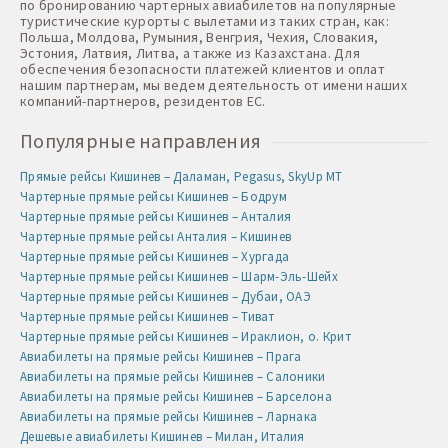
по бронированию чартерных авиабилетов на популярные
туристические курорты с вылетами из таких стран, как:
Польша, Молдова, Румыния, Венгрия, Чехия, Словакия,
Эстония, Латвия, Литва, а также из Казахстана. Для
обеспечения безопасности платежей клиентов и оплат
нашим партнерам, мы ведем деятельность от имени наших
компаний-партнеров, резидентов ЕС.
Популярные направления
Прямые рейсы Кишинев – Даламан, Pegasus, SkyUp MT
Чартерные прямые рейсы Кишинев – Бодрум
Чартерные прямые рейсы Кишинев – Анталия
Чартерные прямые рейсы Анталия – Кишинев
Чартерные прямые рейсы Кишинев – Хургада
Чартерные прямые рейсы Кишинев – Шарм-Эль-Шейх
Чартерные прямые рейсы Кишинев – Дубаи, ОАЭ
Чартерные прямые рейсы Кишинев – Тиват
Чартерные прямые рейсы Кишинев – Ираклион, о. Крит
Авиабилеты на прямые рейсы Кишинев – Прага
Авиабилеты на прямые рейсы Кишинев – Салоники
Авиабилеты на прямые рейсы Кишинев – Барселона
Авиабилеты на прямые рейсы Кишинев – Ларнака
Дешевые авиабилеты Кишинев – Милан, Италия