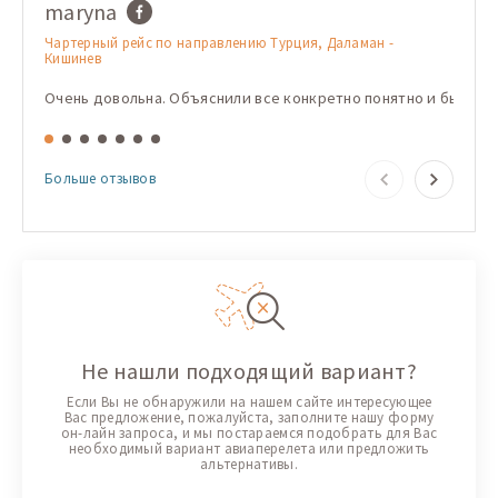
maryna
Имя
Чартерный рейс по направлению Турция, Даламан -
Чарте
Кишинев
Кишин
Очень довольна. Объяснили все конкретно понятно и быстро
Корис
Больше отзывов
Не нашли подходящий вариант?
Если Вы не обнаружили на нашем сайте интересующее
Вас предложение, пожалуйста, заполните нашу форму
он-лайн запроса, и мы постараемся подобрать для Вас
необходимый вариант авиаперелета или предложить
альтернативы.